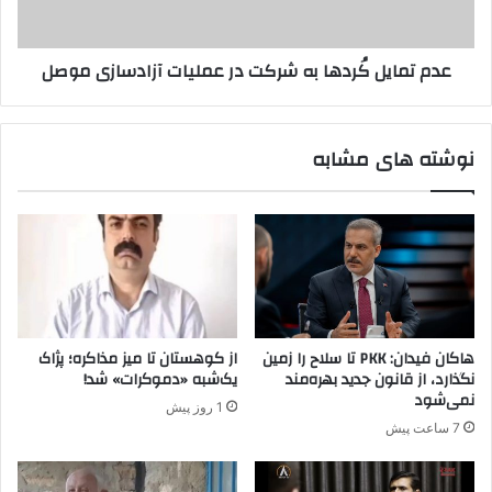
ی
ی
ل
ئ
کُ
عدم تمایل کُردها به شرکت در عملیات آزادسازی موصل
ت
ر
ا
د
م
ه
ر
ا
نوشته های مشابه
ا
ب
ل
ه
ی
ش
–
ر
ه
ک
ی
ت
ئ
د
ت
ر
ح
ع
هاکان فیدان: PKK تا سلاح را زمین
از کوهستان تا میز مذاکره؛ پژاک
ک
م
نگذارد، از قانون جدید بهره‌مند
یک‌شبه «دموکرات» شد!
و
ل
نمی‌شود
1 روز پیش
م
ی
7 ساعت پیش
ت
ا
ی
ت
د
آ