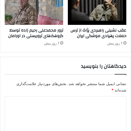
ر
ز
ر
ا
و
د
ن
س
د
ا
عقب نشینی راهبردی پژاک از ترس
ترور محمدعلی رحیم زاده توسط
م
حملات پهپادی موشکی ایران
گروهک‌های تروریستی در اورامان
ز
ذ
ی
1 روز پیش
1 روز پیش
ا
م
ک
و
ر
ص
دیدگاهتان را بنویسید
ا
ل
ت
ص
ل
نشانی ایمیل شما منتشر نخواهد شد.
بخش‌های موردنیاز علامت‌گذاری
ح
شده‌اند
*
د
ی
د
گ