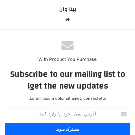
بیتا وان
وبس
ایت
With Product You Purchase
Subscribe to our mailing list to
get the new updates!
Lorem ipsum dolor sit amet, consectetur.
آ
د
ر
س