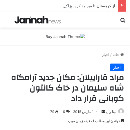
از کوهستان تا میز مذاکره؛ پژاک یک‌شبه «دموکرات» شد!
جستجو برای
منو
خانه
/
اخبار
اخبار
مراد قاراییلان: مکان جدید آرامگاه
شاه سلیمان در خاک کانتون
کوبانی قرار داد
بیتا وان
ا
1 مارس 2015
0
79
ر
خواندن این مطلب 1 دقیقه زمان میبرد
س