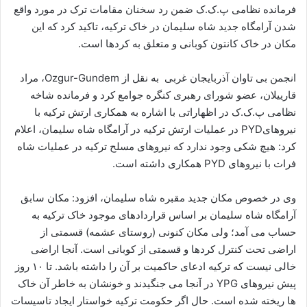
ا
فرمانده نظامی پ.ک.ک ضمن رد سخنان مقامات ترک در مورد واقع
ل
شدن آرامگاه جدید شاه سلیمان در خاک ترکیه، تاکید کرد که این
ا
مکان در خاک کانتون کوبانی و متعلق به کردها است.
ی
م
انجمن بی تاوان آذربایجان غربی به نقل از Ozgur-Gundem، مراد
ی
قارییلان، عضو شورای رهبری کنگره جوامع کرد و فرمانده شاخه
ل
نظامی پ.ک.ک در اظهاراتی با اشاره به همکاری ارتش ترکیه با
نیروهایPYD در عملیات ارتش ترکیه در آرامگاه شاه سلیمان، اعلام
کرد: هیچ شکی وجود ندارد که نیروهای مسلح ترکیه در عملیات شاه
فرات با نیروهای PYD همکاری داشته است.
وی در خصوص مکان جدید مقبره شاه سلیمان، افزود: مکان سابق
آرامگاه شاه سلیمان بر اساس قراردادهای موجود خاک ترکیه به
حساب می آمد؛ ولی مکان کنونی (روستای عشمه) قسمتی از
اراضی تحت کنترل کردها و قسمتی از کوبانی است. آنجا اراضی
خالی نیست که ترکیه ادعای حاکمیت بر آن را داشته باشد. تا ۱۰ روز
پیش نیروهای YPG در آنجا می جنگیدند و خونشان به خاطر آن خاک
ها ریخته شده است. حال اگر حکومت ترکیه خواستار ایجاد تاسیسات