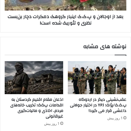
ک
ج
ه
ا
بعد از اوجالان و پ.ک.ک اینبار گروهک دمکرات دچار بن‌بست
ا
ل
نظری و تئوریک شده است!
ی
ا
ت
ن
ر
و
و
پ
نوشته های مشابه
ر
.
ی
ک
س
.
ت
ک
ی
ا
د
ی
ر
ن
ن
ب
ا
ا
عقب‌نشینی دیگر در اردوگاه
اذعان مقام اقلیم کردستان به
آ
ر
پ.ک.ک/پژاک؛ YPJ در اختیار جولانی
اقدامات پ‌ک‌ک؛ تخریب خانه‌های
ر
گ
داعشی قرار می گیرد!
مردم، اخاذی و مالیات‌گیری
ا
ر
غیرقانونی
1 روز پیش
م
و
1 روز پیش
ی
ه