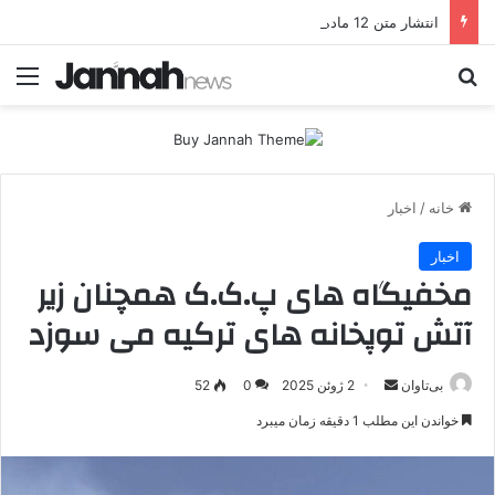
انتشار متن 12 ماده‌ای توافق نهایی بین ترکیه و پ.ک.ک
جستجو برای
منو
خانه
/
اخبار
اخبار
مخفیگاه های پ.ک.ک همچنان زیر
آتش توپخانه های ترکیه می سوزد
بی‌تاوان
ا
2 ژوئن 2025
0
52
ر
خواندن این مطلب 1 دقیقه زمان میبرد
س
ا
ل