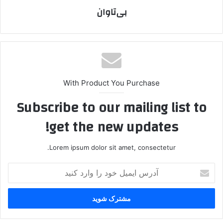
بی‌تاوان
With Product You Purchase
Subscribe to our mailing list to
get the new updates!
Lorem ipsum dolor sit amet, consectetur.
آ
د
ر
س
ا
ی