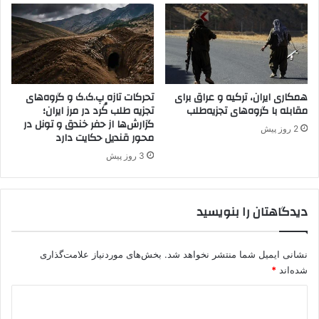
د
ک
ر
د
م
م
ن
ک
ا
ر
ط
ا
ق
همکاری ایران، ترکیه و عراق برای
تحرکات تازه پ.ک.ک و گروه‌های
ت
م
مقابله با گروه‌های تجزیه‌طلب
تجزیه طلب کُرد در مرز ایران؛
د
گزارش‌ها از حفر خندق و تونل در
ر
چ
2 روز پیش
محور قندیل حکایت دارد
ز
ا
ی
ر
3 روز پیش
،
ب
ت
ن‌
ض
ب
دیدگاهتان را بنویسید
ع
س
ی
ت
ف
ن
نشانی ایمیل شما منتشر نخواهد شد.
بخش‌های موردنیاز علامت‌گذاری
ا
ظ
شده‌اند
*
ق
ر
ت
ی
د
ص
و
ا
ی
ت