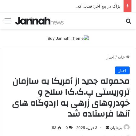
پژاک در پیچ آخر؛ قندیل که خاموش شود، شاخه ایرانی چه خواهد کرد؟
جستجو برای
منو
خانه
/
اخبار
اخبار
محموله جدید از آمریکا به سازمان
تروریستی پ.ک.ک! سلاح و
خودروهای زرهی به اردوگاه های
آنها فرستاده شد
بی‌تاوان
ا
3 فوریه 2025
0
53
ر