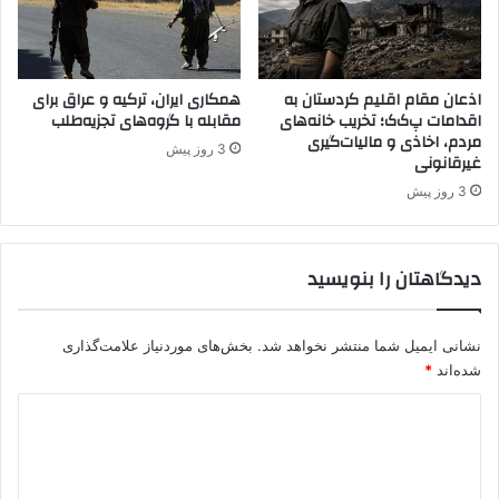
ک
.
ک
و
اذعان مقام اقلیم کردستان به
همکاری ایران، ترکیه و عراق برای
اقدامات پ‌ک‌ک؛ تخریب خانه‌های
مقابله با گروه‌های تجزیه‌طلب
پ
مردم، اخاذی و مالیات‌گیری
ژ
3 روز پیش
غیرقانونی
ا
ک
3 روز پیش
دیدگاهتان را بنویسید
نشانی ایمیل شما منتشر نخواهد شد.
بخش‌های موردنیاز علامت‌گذاری
شده‌اند
*
د
ی
د