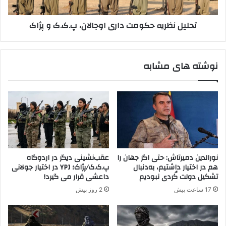
د
ر
م
ی
تحلیل نظریه حکومت داری اوجالان، پ.ک.ک و پژاک
ش
ه
ق
ح
!
ک
و
نوشته های مشابه
م
ت
د
ا
ر
ی
ا
و
ج
نورالدین دمیرتاش: حتی اگر جهان را
عقب‌نشینی دیگر در اردوگاه
ا
هم در اختیار داشتیم، به‌دنبال
پ.ک.ک/پژاک؛ YPJ در اختیار جولانی
ل
تشکیل دولت کُردی نبودیم
داعشی قرار می گیرد!
ا
17 ساعت پیش
2 روز پیش
ن
،
پ
.