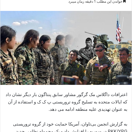
خواندن این مطلب 1 دقیقه زمان میبرد
س
ا
ل
ا
ی
م
ی
ل
اعترافات داگلاس مک گرگور مشاور سابق پنتاگون بار دیگر نشان داد
که ایالات متحده به تسلیح گروه تروریستی پ ک ک و استفاده از آن
به عنوان تهدیدی علیه منطقه ادامه می دهد.
به گزارش انجمن بی‌تاوان، آمریکا حمایت خود از گروه تروریستی
PKK/YPG در سوریه را افزایش داد و یک محموله نظامی جدید