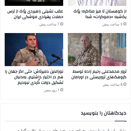
ه
ا
از کوهستان تا میز مذاکره؛ پژاک
عقب نشینی راهبردی پژاک از ترس
ی
یک‌شبه «دموکرات» شد!
حملات پهپادی موشکی ایران
گ
3 ساعت پیش
7 ساعت پیش
ر
و
ه
ت
ر
و
ر
ی
ترور محمدعلی رحیم زاده توسط
نورالدین دمیرتاش: حتی اگر جهان را
س
گروهک‌های تروریستی در اورامان
هم در اختیار داشتیم، به‌دنبال
تشکیل دولت کُردی نبودیم
ت
8 ساعت پیش
ی
1 روز پیش
پ
.
ک
دیدگاهتان را بنویسید
.
ک
/
نشانی ایمیل شما منتشر نخواهد شد.
بخش‌های موردنیاز علامت‌گذاری
ی