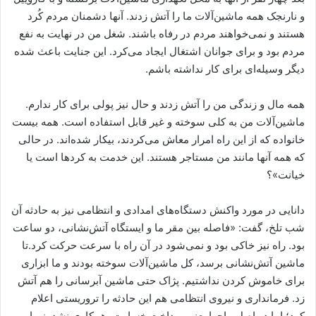
و نارنجک همه ماشین‌آلات ما را آتش زدند. آنها دشمنان مردم کُرد
هستند و نمی‌خواهند مردم در رفاه باشند. شغل من در نهایت به نفع
مردم بود و برای جوانان اشتغال ایجاد می‌کرد. این جنایت باعث شده
دیگر وسیله‌ای برای کار نداشته باشم.
همه مال و زندگی من را آتش زدند و حال نیز پولی برای کار ندارم.
ماشین‌آلات من به کلی سوخته و غیر قابل استفاده است. همه بیست
خانواده که از این راه امرار معاش می‌کردند، بیکار شده‌اند. در حالی
که همه آنها مانند من مستاجر هستند. این خدمت به کردها است یا
خیانت»؟
دانایی در مورد واکنش دستگاه‌های امدادی و انتظامی نیز به حادثه آن
شب تلخ، گفت: «فاصله بین مقر ما و ایستگاه آتش‌نشانی، دو ساعت
بود. راه نیز خاکی بود و نمی‌شود در آن راه با سرعت حرکت کرد.تا
ماشین آتش‌نشانی برسد، کل ماشین‌آلات سوخته بودند و ما ابزاری
برای خاموش کردن نداشتیم. پژاک حتی ماشین آبرسانی را هم آتش
زد. فرمانداری و نیروی انتظامی هم این حادثه را تروریستی اعلام
کرد؛ اما در اصل ماجرا یعنی پرداخت خسارت، همکاری نشد. زیرا