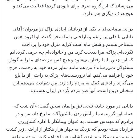
می‌رساند که این گروه صرفا برای نابودی کردها فعالیت می‌کند و
هیچ هدف دیگری هم ندارد.
در پی مصاحبه‌ای با یکی از قربانیان اخاذی پژاک در مریوان؛ آقای
دانایی با دلی پر از غم و ناراحتی با ما سخن گفت. او افزود: «من
مستاجر هستم و شش ماه است کرایه منزل خود را پرداخت
نکرده‌ام. پژاک، مرا بدبخت کرد. من و خانواده‌ام چه جرمی کرده‌ایم
که این چنین با ما رفتار می‌شود و هیچ کس نیز صدای ما را به گوش
مسئولان نمی‌رساند؟ من هم مانند سایر مردم خود به زحمت، خرج
خود را فراهم می‌کنم. اما تروریست‌های پژاک به راحتی از ما باج
می‌گیرند و ادعای کمک به مردم را دارند. من شهادت می‌دهم این
سخنان دروغ است. آنها ضد مردم کُرد در ایران هستند».
دانایی در مورد حادثه تلخی نیز برایمان سخن گفت: «آن شب که
حمله این گروه به ما و آتش زدن ماشین‌آلات ما رخ داد، من و دو
برادرم که مهندس هستند، به عنوان پیمانکار با اداره کشاورزی
قرارداد بسته بودیم که نزدیک به چهار هزار هکتار از اراضی زیر کشت
برود و زمینه مکانیزه شدن کشاورزی را فراهم کنیم. مردم منطقه