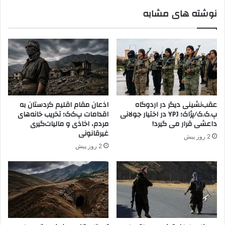
ر
K
نوشته های مشابه
ر
ر
د
و
ی
ب
ف
ه
آ
پ
ث
ا
ا
ی
ر
ا
م
ن
عقب‌نشینی دیگر در اردوگاه
اذعان مقام اقلیم کردستان به
ل
ا
پ.ک.ک/پژاک؛ YPJ در اختیار جولانی
اقدامات پ‌ک‌ک؛ تخریب خانه‌های
ی
س
داعشی قرار می گیرد!
مردم، اخاذی و مالیات‌گیری
ب
ت
غیرقانونی
2 روز پیش
ه
/
2 روز پیش
ث
م
ب
ر
ت
ا
ر
د
س
ی
ی
ت
د
ک