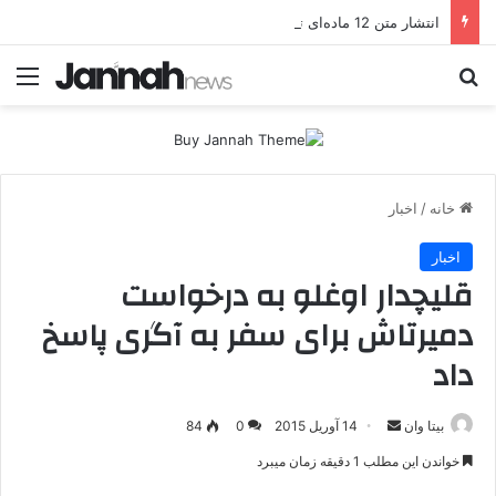
انتشار متن 12 ماده‌ای توافق نهایی بین ترکیه و پ.ک.ک
جستجو برای
منو
خانه
/
اخبار
اخبار
قلیچدار اوغلو به درخواست
دمیرتاش برای سفر به آگری پاسخ
داد
بیتا وان
ا
14 آوریل 2015
0
84
ر
خواندن این مطلب 1 دقیقه زمان میبرد
س