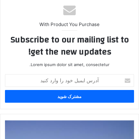
With Product You Purchase
Subscribe to our mailing list to
get the new updates!
Lorem ipsum dolor sit amet, consectetur.
آ
د
ر
س
ا
ی
م
ی
م
ل
س
خ
ج