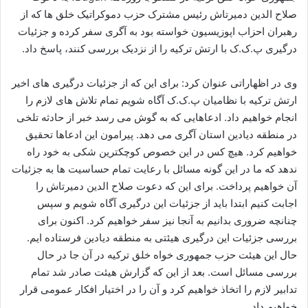
صلاح الدین دمیرتاش رئیس مشترک حزب دموکراتیک خلق ها که از
رهبران احزاب اپوزیسیون خواسته بود به آگری سفر کرده و جزئیات
درگیری پ.ک.ک با ارتش ترکیه را از نزدیک بررسی کنند، پاسخ داد.
وی در اظهاراتی عنوان کرد: برای این که از جزئیات درگیری های اخیر
ارتش ترکیه با نظامیان پ.ک.ک آگاه شویم تمام تلاش های لازم را
انجام خواهیم داد. ادعاهایی که به گوش می رسد خبر از حادثه تلخی
در منطقه دیادین استان آگری می دهد. پیرامون این ادعاها تحقیق
خواهیم کرد. هیچ کس در این خصوص کوچکترین شکی به خود راه
ندهد که ما در این گونه مسائل با رعایت تمام حساسیت ها به جزئیات
آن خواهیم پرداخت. برای این که دعوت صلاح الدین دمیرتاش را
اجابت کنیم ابتدا باید از جزئیات این درگیری آگاه شویم و سپس
چنانچه ضروری بدانیم به آنجا نیز سفر خواهیم کرد. اکنون برای
بررسی جزئیات این درگیری هیئتی به منطقه دیادین فرستاده ایم.
حال این هیئت حزب جمهوری خواه خلق ترکیه در آن جا در حال
بررسی مسائل است. بعد از این که گزارش هیئت صادر شد تمام
تدابیر لازم را اتخاذ خواهیم کرد و آن را در اختیار افکار عمومی قرار
خواهیم داد.