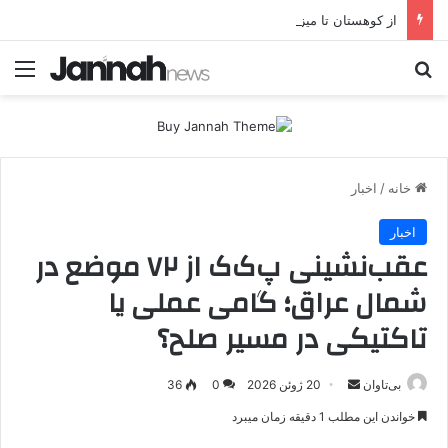
از کوهستان تا میز مذاکره؛ پژاک یک‌شبه «دموکرات» شد!
جستجو برای
منو
خانه
/
اخبار
اخبار
عقب‌نشینی پ‌ک‌ک از ۷۲ موضع در
شمال عراق؛ گامی عملی یا
تاکتیکی در مسیر صلح؟
بی‌تاوان
ا
20 ژوئن 2026
0
36
ر
خواندن این مطلب 1 دقیقه زمان میبرد
س