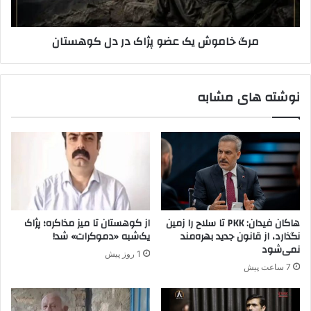
م
ش
ن
ی
مرگ خاموش یک عضو پژاک در دل کوهستان
م
ک
ی‌
ع
ش
ض
و
و
نوشته های مشابه
د
پ
؟
ژ
ا
ک
د
ر
د
ل
ک
هاکان فیدان: PKK تا سلاح را زمین
از کوهستان تا میز مذاکره؛ پژاک
و
نگذارد، از قانون جدید بهره‌مند
یک‌شبه «دموکرات» شد!
ه
نمی‌شود
1 روز پیش
س
7 ساعت پیش
ت
ا
ن