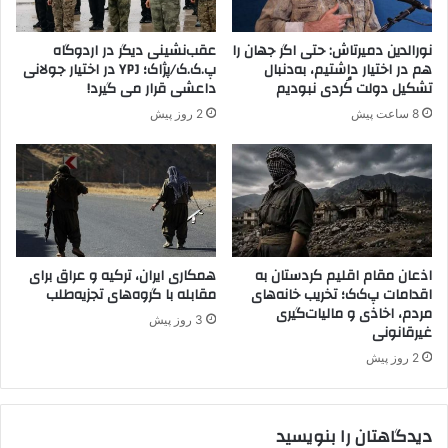
ر
ش
د
ب
نورالدین دمیرتاش: حتی اگر جهان را
عقب‌نشینی دیگر در اردوگاه
ه
س
هم در اختیار داشتیم، به‌دنبال
پ.ک.ک/پژاک؛ YPJ در اختیار جولانی
ا
ت
تشکیل دولت کُردی نبودیم
داعشی قرار می گیرد!
ی
ح
8 ساعت پیش
2 روز پیش
ت
ک
ر
ی
ک
م
ی
ش
ه
د
خ
ه
و
»
ا
م
اذعان مقام اقلیم کردستان به
همکاری ایران، ترکیه و عراق برای
ه
اقدامات پ‌ک‌ک؛ تخریب خانه‌های
مقابله با گروه‌های تجزیه‌طلب
ذ
د
مردم، اخاذی و مالیات‌گیری
ا
3 روز پیش
غیرقانونی
ب
ک
و
ر
2 روز پیش
د
ه
/
م
ع
ی
دیدگاهتان را بنویسید
د
ک