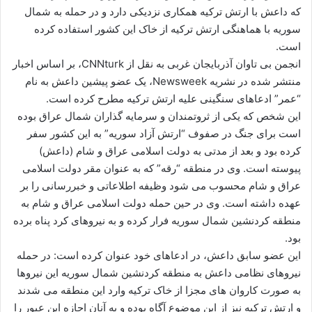
ی
که داعش با ارتش ترکیه همکاری نزدیکی دارد و در حمله به شمال
م
سوریه با هماهنگی ارتش ترکیه از خاک این کشور استفاده کرده
ی
است.
ل
انجمن بی تاوان آذربایجان غربی به نقل از
CNNturk
، بر اساس اخبار
منتشر شده در نشریه
Newsweek
، یک عضو پیشین داعش به نام
“عمر” ادعاهای سنگینی علیه ارتش ترکیه مطرح کرده است.
این شخص که یکی از ثروتمندان و سرمایه گذاران شمال عراق بوده
است برای جنگ در صفوف “ارتش آزاد سوریه” به این کشور سفر
کرده بود و بعد از مدتی به دولت اسلامی عراق و شام (داعش)
پیوسته است. وی در منطقه “رقه” که به عنوان مقر دولت اسلامی
عراق و شام محسوب می شود وظیفه اطلاعاتی و خبررسانی را بر
عهده داشته است. وی در حین حمله دولت اسلامی عراق و شام به
منطقه کردنشین شمال سوریه فرار کرده و به نیروهای کرد پناه برده
بود.
این عضو سابق داعش، در ادعاهای خود عنوان کرده است: در حمله
نیروهای نظامی داعش به منطقه کردنشین شمال سوریه این نیروها
به صورت کاروان های مجزا از خاک ترکیه وارد این منطقه می شدند
و ارتش ترکیه نیز از این موضوع آگاه بوده و به آنان اجازه این عبور را