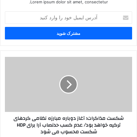
Lorem ipsum dolor sit amet, consectetur.
آ
د
ر
س
ا
ی
م
ی
ش
ل
ک
خ
س
و
ت
د
م
ر
ذ
ا
ا
و
ک
ا
ر
شکست مذاکرات؛ آغاز دوباره مبارزه نظامی کردهای
ر
ا
ترکیه خواهد بود/ عدم کسب حدنصاب آرا برای HDP
د
ت
شکست محسوب می شود
ک
؛
ن