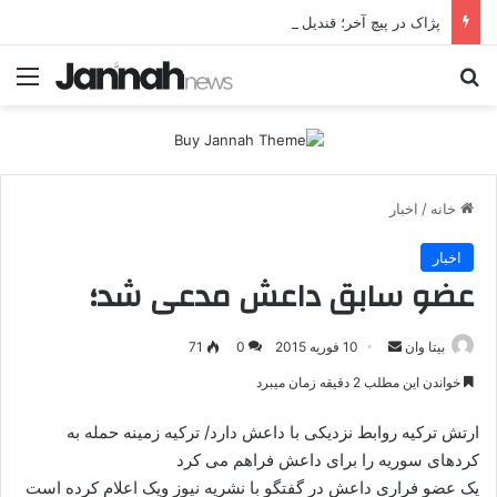
پژاک در پیچ آخر؛ قندیل که خاموش شود، شاخه ایرانی چه خواهد کرد؟
جستجو برای
منو
خانه
/
اخبار
اخبار
عضو سابق داعش مدعی شد؛
بیتا وان
ا
10 فوریه 2015
0
71
ر
خواندن این مطلب 2 دقیقه زمان میبرد
س
ا
ارتش ترکیه روابط نزدیکی با داعش دارد/ ترکیه زمینه حمله به
ل
کردهای سوریه را برای داعش فراهم می کرد
ا
یک عضو فراری داعش در گفتگو با نشریه نیوز ویک اعلام کرده است