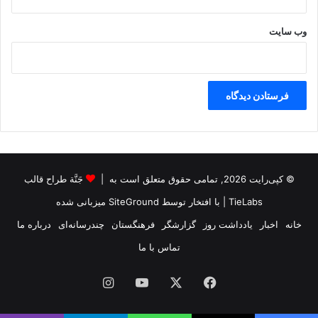
ک
س
ت
وب‌ سایت
م
ح
س
و
ب
م
ی
ش
و
© کپی‌رایت 2026, تمامی حقوق متعلق است به |
جَنَّة طراح قالب
د
TieLabs
| با افتخار توسط
SiteGround
میزبانی شده
خانه
اخبار
یادداشت روز
گزارشگر
فرهنگستان
چندرسانه‌ای
درباره ما
تماس با ما
فیس
X
یوتیوب
اینستاگرام
بوک