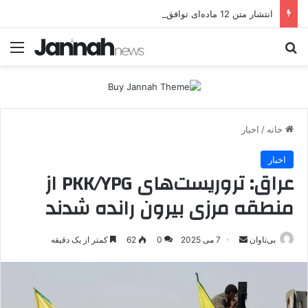
انتشار متن 12 ماده‌ای توافق نهایی بین ترکیه و پ.ک.ک
جستجو برای
منو
خانه
/
اخبار
اخبار
عراق: تروریست‌های PKK/YPG از
منطقه مرزی بیرون رانده شدند
بی‌تاوان
ا
7 می 2025
0
62
کمتر از یک دقیقه
ر
س
ا
ل