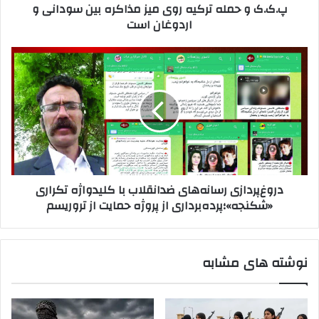
پ.ک.ک و حمله ترکیه روی میز مذاکره بین سودانی و
ر
ه
اردوغان است
د
ت
ک
ر
ن
ک
د
ی
ی
ر
د
ه
و
ر
غ‌
و
پ
ی
ر
م
د
ی
ا
ز
ز
دروغ‌پردازی رسانه‌های ضدانقلاب با کلیدواژه تکراری
م
ی
«شکنجه»؛پرده‌برداری از پروژه حمایت از تروریسم
ذ
ر
ا
س
ک
ا
ر
ن
نوشته های مشابه
ه
ه‌
ب
ه
ی
ا
ن
ی