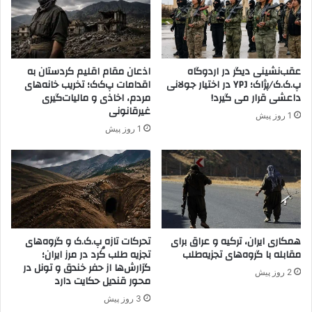
س
ض
و
د
د
ا
ا
ن
ن
ق
عقب‌نشینی دیگر در اردوگاه
اذعان مقام اقلیم کردستان به
ی
ل
پ.ک.ک/پژاک؛ YPJ در اختیار جولانی
اقدامات پ‌ک‌ک؛ تخریب خانه‌های
و
ا
داعشی قرار می گیرد!
مردم، اخاذی و مالیات‌گیری
ا
ب
غیرقانونی
1 روز پیش
ر
ب
1 روز پیش
د
ا
و
ک
غ
ل
ا
ی
ن
د
ا
و
س
ا
ت
همکاری ایران، ترکیه و عراق برای
تحرکات تازه پ.ک.ک و گروه‌های
ژ
مقابله با گروه‌های تجزیه‌طلب
تجزیه طلب کُرد در مرز ایران؛
ه
گزارش‌ها از حفر خندق و تونل در
ت
2 روز پیش
محور قندیل حکایت دارد
ک
ر
3 روز پیش
ا