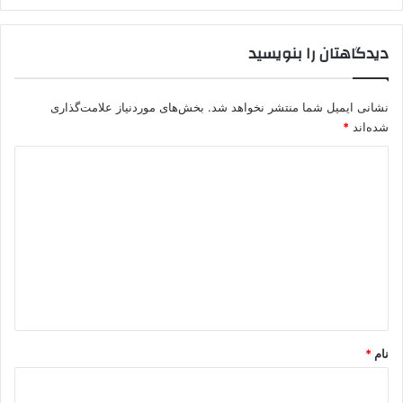
ر
ی
دیدگاهتان را بنویسید
«
ش
ک
نشانی ایمیل شما منتشر نخواهد شد.
بخش‌های موردنیاز علامت‌گذاری
ن
شده‌اند
*
ج
ه
د
»
ی
؛
پ
د
ر
گ
د
ه‌
ا
ب
ه
ر
د
*
ا
نام
*
ر
ی
ا