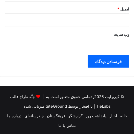
ز
ایمیل
*
پ
ر
و
ژ
وب‌ سایت
ه
ح
م
ا
ی
ت
ا
ز
ت
ر
© کپی‌رایت 2026, تمامی حقوق متعلق است به |
جَنَّة طراح قالب
و
ر
TieLabs
| با افتخار توسط
SiteGround
میزبانی شده
ی
خانه
اخبار
یادداشت روز
گزارشگر
فرهنگستان
چندرسانه‌ای
درباره ما
س
م
تماس با ما