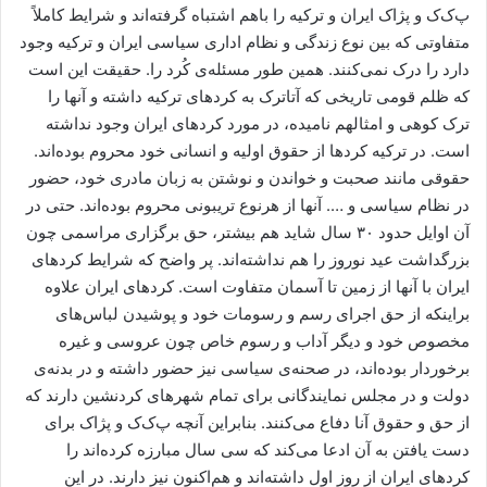
ا
پ‌ک‌ک و پژاک ایران و ترکیه را باهم اشتباه گرفته‌اند و شرایط کاملاً
ل
متفاوتی که بین نوع زندگی و نظام اداری سیاسی ایران و ترکیه وجود
ا
دارد را درک نمی‌کنند. همین طور مسئله‌ی کُرد را. حقیقت این است
ی
که ظلم قومی تاریخی که آتاترک به کردهای ترکیه داشته و آنها را
م
ترک کوهی و امثالهم نامیده، در مورد کردهای ایران وجود نداشته
ی
است. در ترکیه کردها از حقوق اولیه و انسانی خود محروم بوده‌اند.
ل
حقوقی مانند صحبت و خواندن و نوشتن به زبان مادری خود، حضور
در نظام سیاسی و …. آنها از هرنوع تریبونی محروم بوده‌اند. حتی در
آن اوایل حدود ۳۰ سال شاید هم بیشتر، حق برگزاری مراسمی چون
بزرگداشت عید نوروز را هم نداشته‌اند. پر واضح که شرایط کردهای
ایران با آنها از زمین تا آسمان متفاوت است. کردهای ایران علاوه
براینکه از حق اجرای رسم و رسومات خود و پوشیدن لباس‌های
مخصوص خود و دیگر آداب و رسوم خاص چون عروسی و غیره
برخوردار بوده‌اند، در صحنه‌ی سیاسی نیز حضور داشته و در بدنه‌ی
دولت و در مجلس نمایندگانی برای تمام شهرهای کردنشین دارند که
از حق و حقوق آنا دفاع می‌کنند. بنابراین آنچه پ‌ک‌ک و پژاک برای
دست یافتن به آن ادعا می‌کند که سی سال مبارزه کرده‌اند را
کردهای ایران از روز اول داشته‌اند و هم‌اکنون نیز دارند. در این