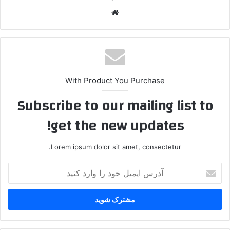
وبس
ایت
With Product You Purchase
Subscribe to our mailing list to
get the new updates!
Lorem ipsum dolor sit amet, consectetur.
آ
د
ر
س
ا
ی