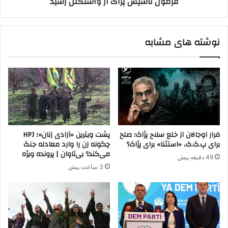
فرمول تاسیس پژاک از واشنگتن رسید
ه
س
د
پ
ر
ژ
م
ا
نوشته های مشابه
ی
ک
آ
ا
و
ز
ر
و
د
ا
م
ش
ن
گ
ت
فرار اوجالان از خلع سلاح پژاک؛ صلح
پشت ویترین «آزادی زنان»؛ HPJ
ن
برای پ.ک.ک، «استثنا» برای پژاک؟
چگونه زن را وارد معادله جنگ
ر
می‌کند؟ بی‌تاوان | پرونده ویژه
49 دقیقه پیش
س
3 ساعت پیش
ی
د