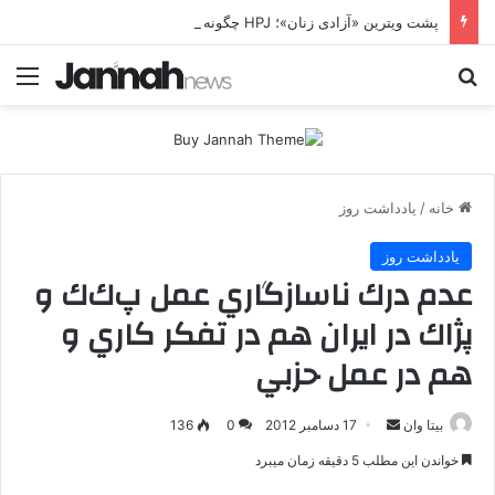
پشت ویترین «آزادی زنان»؛ HPJ چگونه زن را وارد معادله جنگ می‌کند؟ بی‌تاوان | پرونده ویژه
جستجو برای
منو
خانه
/
یادداشت روز
یادداشت روز
عدم درك ناسازگاري عمل پ‌ك‌ك و
پژاك در ايران هم در تفكر كاري و
هم در عمل حزبي
بیتا وان
ا
17 دسامبر 2012
0
136
ر
خواندن این مطلب 5 دقیقه زمان میبرد
س