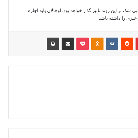
 شک بر این روند تاثیر گذار خواهد بود. اوجالان باید اجازه
خبری را داشته باشد.
‫پین‌ترست
‫رددیت
‫VKontakte
‫Odnoklassniki
پاکت
اشتراک گذاری از طریق ایمیل
چاپ