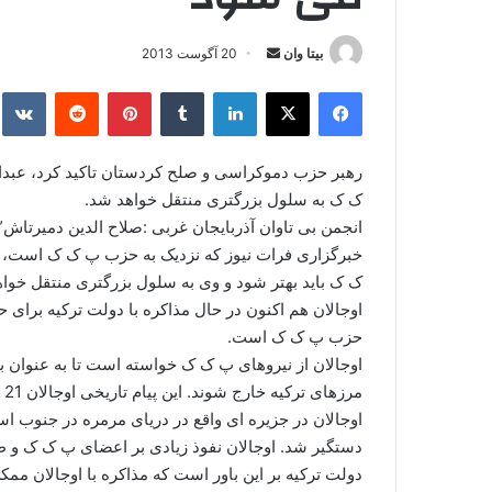
بیتا وان
ا
20 آگوست 2013
ر
فیس بوک
X
لینکدین
‫تامبلر
‫پین‌ترست
‫رددیت
kte
س
ا
ل
رهبر حزب دموکراسی و صلح کردستان تاکید کرد، عبدال
ا
ک ک به سلول بزرگتری منتقل خواهد شد.
ی
انجمن بی تاوان آذربایجان غربی :صلاح الدین دمیرتا
م
خبرگزاری فرات نیوز که نزدیک به حزب پ ک ک است، تص
ی
ک ک باید بهتر شود و وی به سلول بزرگتری منتقل خوا
ل
اوجالان هم اکنون در حال مذاکره با دولت ترکیه برای 
حزب پ ک ک است.
اوجالان از نیروهای پ ک ک خواسته است تا به عنوان بخ
مرزهای ترکیه خارج شوند. این پیام تاریخی اوجالان 21 مارس خطاب به نیروهای پ ک ک صادر شد.
دستگیر شد. اوجالان نفوذ زیادی بر اعضای پ ک ک و طر
دولت ترکیه بر این باور است که مذاکره با اوجالان م