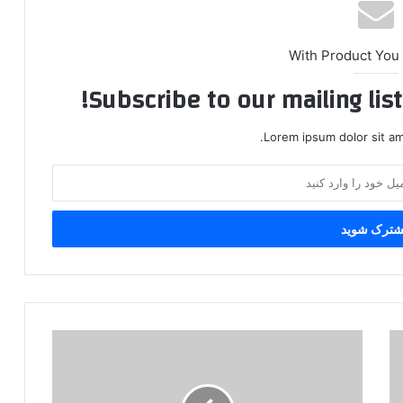
With Product You
Subscribe to our mailing lis
Lorem ipsum dolor sit am
و
ا
ک
ن