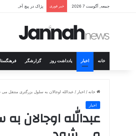
جمعه, آگوست 7 2026
خبر فوری
پژاک در پیچ آخر؛ قندیل ک
خانه
اخبار
یادداشت روز
گزارشگر
فرهنگستا
خانه
/
اخبار
/
عبدالله اوجالان به سلول بزرگتری منتقل می 
اخبار
عبدالله اوجالان به 
می شود