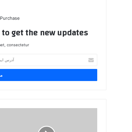
 Purchase
t to get the new updates!
et, consectetur.
آ
د
ر
س
ا
ی
م
ی
ل
ا
خ
ر
و
د
د
و
ر