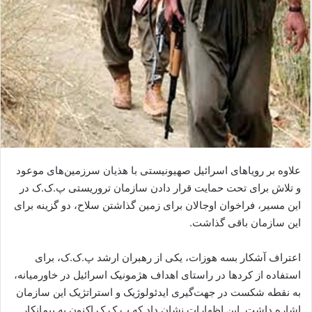
ا
ی
م
ی
ل
علاوه بر رویاهای اسرائیل صهیونیستی با هذیان سرزمین‌های موعود
و تلاش برای تحت حمایت قرار دادن سازمان تروریستی پ.ک.ک در
این مسیر، فراخوان اوجالان برای زمین گذاشتن سلاح، دو گزینه برای
این سازمان باقی گذاشت.
اعتراف آشکار بسه هوزات، یکی از رهبران ارشد پ.ک.ک، برای
استفاده از کردها در راستای اهداف هژمونیک اسرائیل در خاورمیانه،
به نقطه شکست در جهت‌گیری ایدئولوژیک و استراتژیک این سازمان
اشاره داشت. این اظهارات نشان داد که پ.ک.ک اکنون به پیمانکار