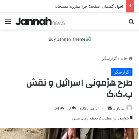
افول گفتمان اسلحه؛ چرا مبارزه مسلحانه در میان کردها اعتبار گذشته را ندارد؟
جستجو برای
منو
خانه
/
گزارشگر
گزارشگر
طرح هژمونی اسرائیل و نقش
پ.ک.ک
بی‌تاوان
ا
31 می 2025
0
64
ر
خواندن این مطلب 2 دقیقه زمان میبرد
س
ا
ل