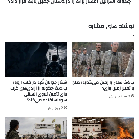
چگونه اسرائیل افسار پژاک را در دستان جمیل بایک قرار داد؟
ب
ئ
ا
ی
ف
ل
ر
ا
نوشته های مشابه
و
ف
پ
س
ا
ا
ش
ر
ی
پ
پ
ژ
.
ا
ک
ک
.
ر
پ‌ک‌ک سلاح را زمین می‌گذارد؛ صلح
شکار جوانان کُرد در قلب اروپا؛
ک
ا
یا تغییر زمین بازی؟
پ.ک.ک چگونه از آزادی‌های غرب
د
برای تأمین نیروی انسانی
8 ساعت پیش
ر
سوءاستفاده می‌کند؟
د
2 روز پیش
س
ت
ا
ن
ج