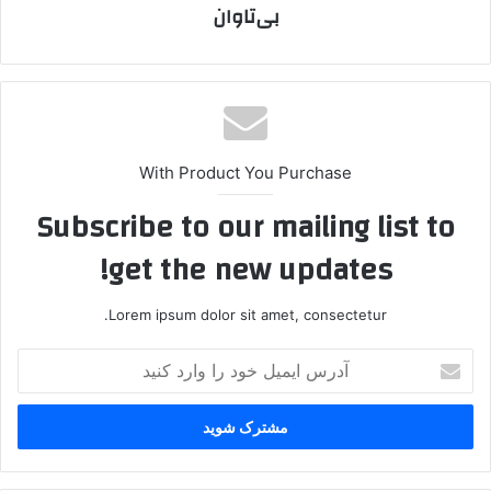
بی‌تاوان
With Product You Purchase
Subscribe to our mailing list to
get the new updates!
Lorem ipsum dolor sit amet, consectetur.
آ
د
ر
س
ا
ی