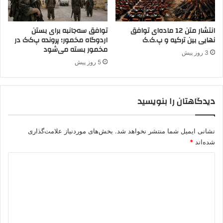
م
ی
انتشار متن 12 ماده‌ای توافق
توافق سه‌جانبه برای بستن
ل
نهایی بین ترکیه و پ.ک.ک
اردوگاه مخمور؛ پرونده پ‌ک‌ک در
ب
مخمور بسته می‌شود
ا
3 روز پیش
ی
5 روز پیش
ک
ق
ر
دیدگاهتان را بنویسید
ا
ر
د
نشانی ایمیل شما منتشر نخواهد شد.
بخش‌های موردنیاز علامت‌گذاری
ا
شده‌اند
*
د
؟
د
ی
د
گ
ا