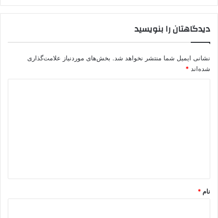
ق
د
دیدگاهتان را بنویسید
م
ش
ق
نشانی ایمیل شما منتشر نخواهد شد.
بخش‌های موردنیاز علامت‌گذاری
و
«
شده‌اند
*
ق
د
س
د
ی
»
د
گ
ا
ه
*
نام
*