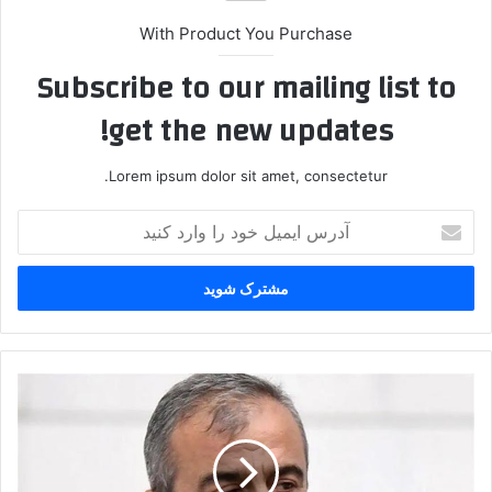
With Product You Purchase
Subscribe to our mailing list to
get the new updates!
Lorem ipsum dolor sit amet, consectetur.
آ
د
ر
س
ا
ی
م
ی
س
ل
ر
خ
ن
و
و
د
ش