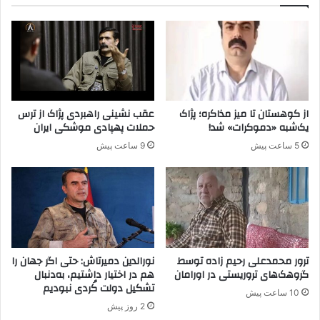
ر
ب
ش
ع
م
د
ا
ا
ل
ز
س
م
و
ر
ر
از کوهستان تا میز مذاکره؛ پژاک
عقب نشینی راهبردی پژاک از ترس
گ
ی
یک‌شبه «دموکرات» شد!
حملات پهپادی موشکی ایران
اُ
ه
5 ساعت پیش
9 ساعت پیش
ن
و
د
ف
ر
ر
و
پ
ا
ش
ی
ترور محمدعلی رحیم زاده توسط
نورالدین دمیرتاش: حتی اگر جهان را
ت
گروهک‌های تروریستی در اورامان
هم در اختیار داشتیم، به‌دنبال
تشکیل دولت کُردی نبودیم
و
10 ساعت پیش
ا
2 روز پیش
ف