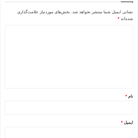
ر
نشانی ایمیل شما منتشر نخواهد شد.
بخش‌های موردنیاز علامت‌گذاری
ا
ت
شده‌اند
*
ب
د
ر
پ
ی
ا
د
م
ی
گ
ک
ا
ن
ه
د
*
نام
*
ایمیل
*