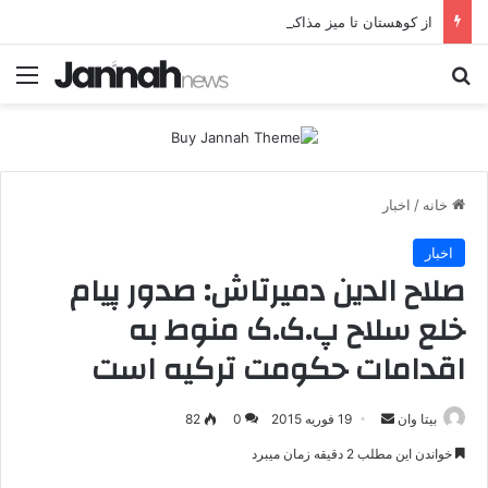
از کوهستان تا میز مذاکره؛ پژاک یک‌شبه «دموکرات» شد!
جستجو برای
منو
خانه
/
اخبار
اخبار
صلاح الدین دمیرتاش: صدور پیام
خلع سلاح پ.ک.ک منوط به
اقدامات حکومت ترکیه است
بیتا وان
ا
19 فوریه 2015
0
82
ر
خواندن این مطلب 2 دقیقه زمان میبرد
س