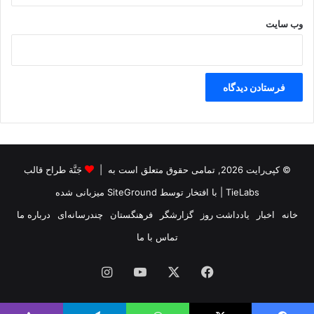
وب‌ سایت
© کپی‌رایت 2026, تمامی حقوق متعلق است به |
جَنَّة طراح قالب
TieLabs
| با افتخار توسط
SiteGround
میزبانی شده
خانه
اخبار
یادداشت روز
گزارشگر
فرهنگستان
چندرسانه‌ای
درباره ما
تماس با ما
فیس
X
یوتیوب
اینستاگرام
بوک