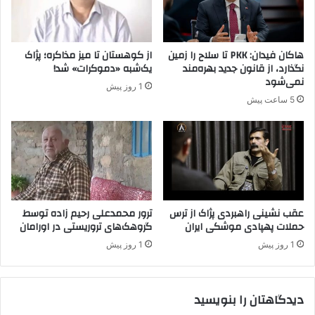
د
د
ی
ر
ا
ع
ر
ب
هاکان فیدان: PKK تا سلاح را زمین
از کوهستان تا میز مذاکره؛ پژاک
ب
و
نگذارد، از قانون جدید بهره‌مند
یک‌شبه «دموکرات» شد!
ک
و
نمی‌شود
1 روز پیش
ر
ح
5 ساعت پیش
»
ش
د
ت
ر
د
ت
ر
ر
ب
ک
ی
ی
ن
ه
م
عقب نشینی راهبردی پژاک از ترس
ترور محمدعلی رحیم زاده توسط
حملات پهپادی موشکی ایران
گروهک‌های تروریستی در اورامان
ر
د
1 روز پیش
1 روز پیش
م
ت
ظ
دیدگاهتان را بنویسید
ا
ه