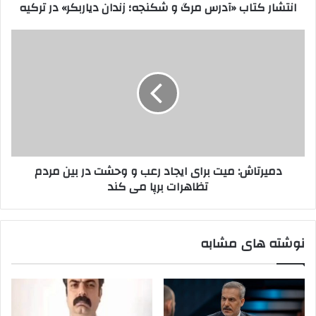
انتشار کتاب «آدرس مرگ و شکنجه؛ زندان دیاربکر» در ترکیه
ر
ب
د
«
ک
آ
د
ن
د
م
ی
ر
ی
د
س
ر
م
ت
ر
ا
گ
ش
و
:
ش
م
دمیرتاش: میت برای ایجاد رعب و وحشت در بین مردم
ک
ی
تظاهرات برپا می کند
ن
ت
ج
ب
ه
ر
؛
ا
نوشته های مشابه
ز
ی
ن
ا
د
ی
ا
ج
ن
ا