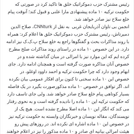
ا
رئیس مشترک حزب دموکراتیک خلق ها تاکید کرد در صورتی که
ل
حکومت ترکیه ۱۰ ماده پیشنهادی مارا علنی و قبول کند؛ آنوقت پیام
ا
خلع سلاح نیز صادر خواهد شد.
ی
انجمن بی تاوان آذربایجان غربی به نقل از
CNNturk
، صلاح الدین
م
دمیرتاش، رئیس مشترک حزب دموکراتیک خلق ها اعلام کرد: همراه
ی
با روند مذاکرات بحث و گفتگوها راجع به خلع سلاح پ.ک.ک نیز ادامه
ل
دارد. در این خصوص ۱۰ ماده در راستای روند مذاکرات صلح مطرح
کرده ایم که این موارد نیز با امرالی در میان گذاشته شده و در
خصوص آنان مذاکره صورت گرفته است و همچنان ادامه دارد. جای
ابهام وجود دارد که چرا حکومت ترکیه و احمد داوود اوغلو، در
خصوص این ۱۰ ماده سخنی تا کنون برای افکار عمومی بیان نکرده
اند. اگر توافق در خصوص ۱۰ ماده مذکورصورت بگیرد در یک فاصله
بسیار کوتاهی پیام خلع سلاح صادر خواهد شد. ولی جای تاسف دارد
که حکومت ترکیه این ۱۰ ماده را نادیده گرفته است و به نحوی رفتار
می کند که انگار این ۱۰ ماده اصلا مطرح نشده است. هیچ یک از
نویسندگان، مقاله نویسان و خبرنگاران وابسته به حکومت ترکیه نیز
در خصوص این ۱۰ ماده اشاره ای نکرده اند. در روزهای پیش رو
هیئت امرالی بیانیه ای صادر و ۱۰ ماده مذکور را نیز در اعلام خواهند