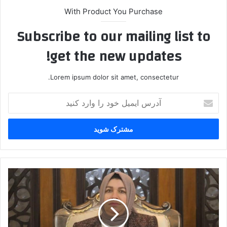
With Product You Purchase
Subscribe to our mailing list to
get the new updates!
Lorem ipsum dolor sit amet, consectetur.
آ
د
ر
س
ا
ی
م
ی
م
ل
ق
خ
ا
و
م
د
ع
ر
ر