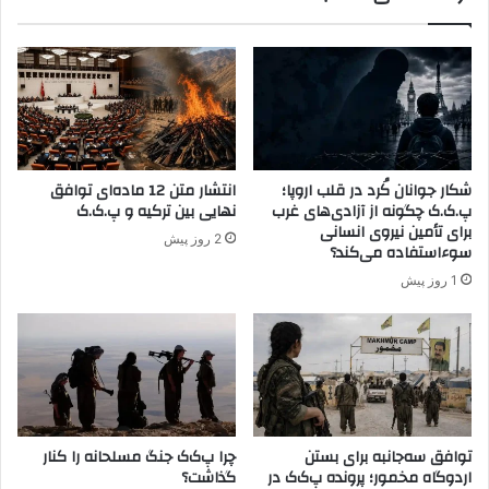
ن
م
ت
ز
ر
د
ک
ه
ی
ا
ه
ی
و
ح
ع
ز
شکار جوانان کُرد در قلب اروپا؛
انتشار متن 12 ماده‌ای توافق
ر
ب
پ.ک.ک چگونه از آزادی‌های غرب
نهایی بین ترکیه و پ.ک.ک
ا
د
برای تأمین نیروی انسانی
2 روز پیش
ق
م
سوءاستفاده می‌کند؟
ا
و
1 روز پیش
س
ک
ت
ر
ا
ت
ک
ر
د
توافق سه‌جانبه برای بستن
چرا پ‌ک‌ک جنگ مسلحانه را کنار
س
اردوگاه مخمور؛ پرونده پ‌ک‌ک در
گذاشت؟
ت