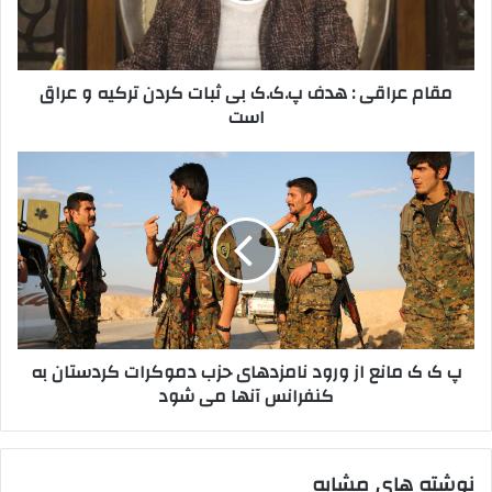
ا
ا
و
ق
ا
ی
مقام عراقی : هدف پ.ک.ک بی ثبات کردن ترکیه و عراق
ر
:
است
د
ه
ک
د
ن
ف
پ
ی
پ
ک
د
.
ک
ک
م
.
ا
ک
ن
ب
ع
ی
ا
ث
ز
پ ک ک مانع از ورود نامزدهای حزب دموکرات کردستان به
ب
و
کنفرانس آنها می شود
ا
ر
ت
و
ک
د
ر
ن
نوشته های مشابه
د
ا