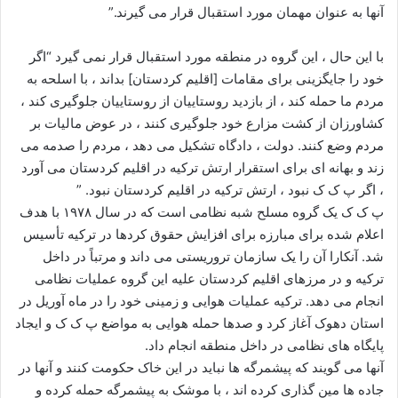
آنها به عنوان مهمان مورد استقبال قرار می گیرند.”
با این حال ، این گروه در منطقه مورد استقبال قرار نمی گیرد “اگر
خود را جایگزینی برای مقامات [اقلیم کردستان] بداند ، با اسلحه به
مردم ما حمله کند ، از بازدید روستاییان از روستاییان جلوگیری کند ،
کشاورزان از کشت مزارع خود جلوگیری کنند ، در عوض مالیات بر
مردم وضع کنند. دولت ، دادگاه تشکیل می دهد ، مردم را صدمه می
زند و بهانه ای برای استقرار ارتش ترکیه در اقلیم کردستان می آورد
، اگر پ ک ک نبود ، ارتش ترکیه در اقلیم کردستان نبود. ”
پ ک ک یک گروه مسلح شبه نظامی است که در سال ۱۹۷۸ با هدف
اعلام شده برای مبارزه برای افزایش حقوق کردها در ترکیه تأسیس
شد. آنکارا آن را یک سازمان تروریستی می داند و مرتباً در داخل
ترکیه و در مرزهای اقلیم کردستان علیه این گروه عملیات نظامی
انجام می دهد. ترکیه عملیات هوایی و زمینی خود را در ماه آوریل در
استان دهوک آغاز کرد و صدها حمله هوایی به مواضع پ ک ک و ایجاد
پایگاه های نظامی در داخل منطقه انجام داد.
آنها می گویند که پیشمرگه ها نباید در این خاک حکومت کنند و آنها در
جاده ها مین گذاری کرده اند ، با موشک به پیشمرگه حمله کرده و