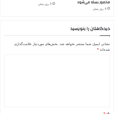
مخمور بسته می‌شود
ا
5 روز پیش
ن
4 روز پیش
ب
ه
ک
دیدگاهتان را بنویسید
ن
ف
ر
نشانی ایمیل شما منتشر نخواهد شد.
بخش‌های موردنیاز علامت‌گذاری
ا
شده‌اند
*
ن
س
د
آ
ی
ن
ه
د
ا
گ
م
ی
ا
ش
ه
و
د
*
نام
*