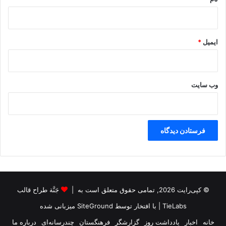
ایمیل
*
وب‌ سایت
© کپی‌رایت 2026, تمامی حقوق متعلق است به |
جَنَّة طراح قالب
TieLabs
| با افتخار توسط
SiteGround
میزبانی شده
خانه
اخبار
یادداشت روز
گزارشگر
فرهنگستان
چندرسانه‌ای
درباره ما