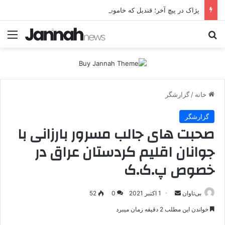
پژاک در پیچ آخر؛ قندیل که خاموش شود، شاخه ایرانی چه خواهد کرد؟
جستجو برای
منو
خانه
/
گزارشگر
گزارشگر
صحبت های جالب مسرور بارزانی با
جوانان اقلیم کردستان عراق در
خصوص پ.ک.ک
بی‌تاوان
ا
1 اکتبر 2021
0
52
ر
خواندن این مطلب 2 دقیقه زمان میبرد
س