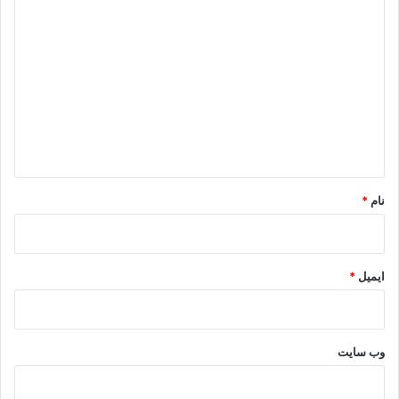
د
ی
د
گ
ا
ه
*
نام
*
ایمیل
*
وب‌ سایت