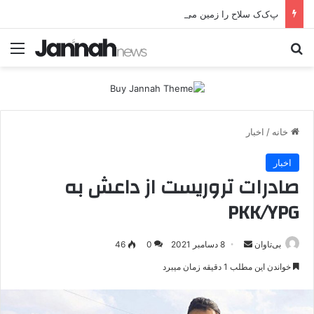
پ‌ک‌ک سلاح را زمین می‌گذارد؛ صلح یا تغییر زمین بازی؟
جستجو برای
منو
خانه
/
اخبار
اخبار
صادرات تروریست از داعش به
PKK/YPG
بی‌تاوان
ا
8 دسامبر 2021
0
46
ر
خواندن این مطلب 1 دقیقه زمان میبرد
س
ا
ل