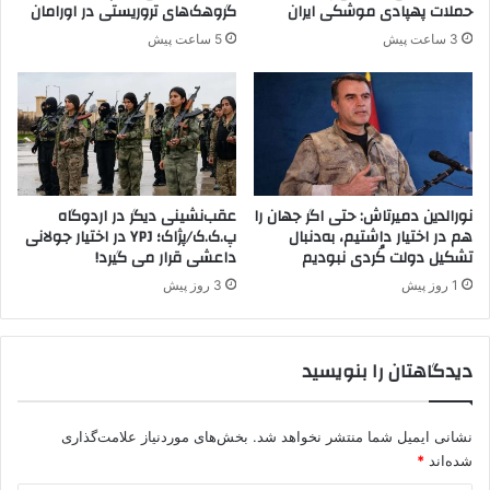
ک
ا
حملات پهپادی موشکی ایران
گروهک‌های تروریستی در اورامان
ن
ل
3 ساعت پیش
5 ساعت پیش
د
ا
ه
ل
ک
و
ب
ا
ن
نورالدین دمیرتاش: حتی اگر جهان را
عقب‌نشینی دیگر در اردوگاه
ی
هم در اختیار داشتیم، به‌دنبال
پ.ک.ک/پژاک؛ YPJ در اختیار جولانی
تشکیل دولت کُردی نبودیم
داعشی قرار می گیرد!
ر
ا
1 روز پیش
3 روز پیش
ر
ب
و
دیدگاهتان را بنویسید
د
ن
د
نشانی ایمیل شما منتشر نخواهد شد.
بخش‌های موردنیاز علامت‌گذاری
شده‌اند
*