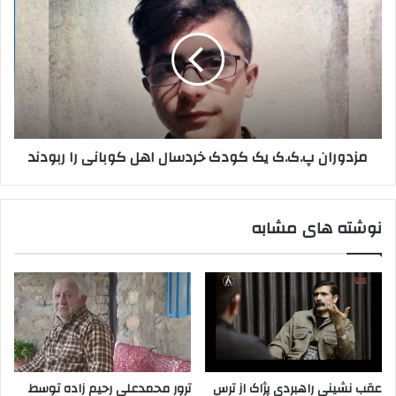
ن
ه
ز
ی
ا
د
د
ی
و
س
ر
و
ا
ر
ن
ی
پ
ر
.
مزدوران پ.ک.ک یک کودک خردسال اهل کوبانی را ربودند
ا
ک
ت
.
ه
ک
د
ی
نوشته های مشابه
ی
ک
د
ک
ب
و
ه
د
ق
ک
ت
خ
ل
ر
م
د
ی
س
عقب نشینی راهبردی پژاک از ترس
ترور محمدعلی رحیم زاده توسط