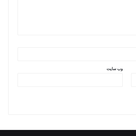
ر
و
ر
ی
س
ت
ی
پ
.
ک
.
وب‌ سایت
ک
و
پ
ژ
ا
ک