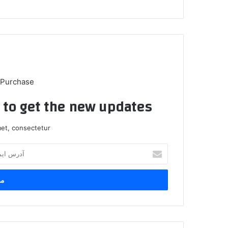
 Purchase
t to get the new updates!
et, consectetur.
آ
د
ر
س
ا
ی
م
ی