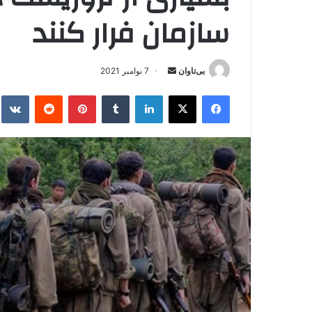
سازمان فرار کنند
بی‌تاوان
ا
7 نوامبر 2021
ر
فیس بوک
X
لینکدین
‫تامبلر
‫پین‌ترست
‫رددیت
kte
س
ا
ل
ا
ی
م
ی
ل