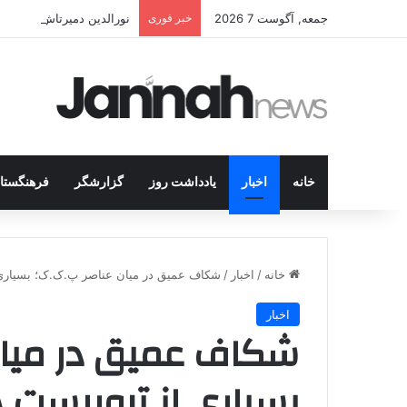
جمعه, آگوست 7 2026
خبر فوری
نورالدین دمیرتاش: حتی اگر
خانه
اخبار
یادداشت روز
گزارشگر
فرهنگستا
خانه
/
اخبار
/
شکاف عمیق در میان عناصر پ.ک.ک؛ بسیاری ا
اخبار
شکاف عمیق در میان
بسیاری از تروریست ه