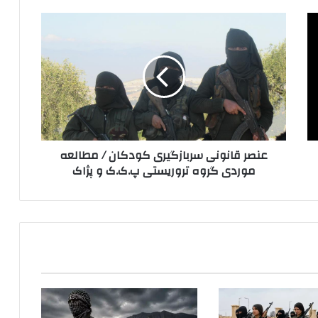
ع
ن
ص
ر
ق
ا
ن
و
ن
عنصر قانونی سربازگیری کودکان / مطالعه
ی
موردی گروه تروریستی پ.ک.ک و پژاک
س
ر
ب
ا
ز
گ
ی
ر
ی
ک
و