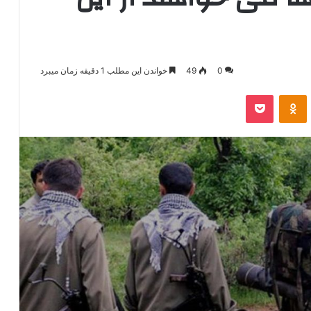
0
49
خواندن این مطلب 1 دقیقه زمان میبرد
‫VKonta
‫Odnoklassniki
پاکت