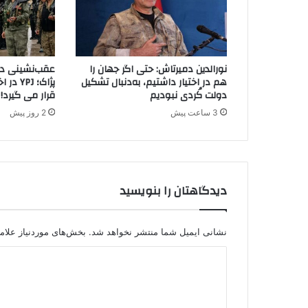
ی
د
ر
د
نورالدین دمیرتاش: حتی اگر جهان را
عقب‌نشینی دیگ
ر
هم در اختیار داشتیم، به‌دنبال تشکیل
پژاک؛ J
گ
دولت کُردی نبودیم
قرار می گیرد!
ی
3 ساعت پیش
2 روز پیش
ر
ی
ب
ا
ا
دیدگاهتان را بنویسید
ش
ر
ا
ر
نشانی ایمیل شما منتشر نخواهد شد.
بخش‌های موردنیاز علام
ض
د
د
ا
ی
ن
د
ق