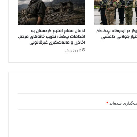
د
ک
ا
ن
ر در اردوگاه پ.ک.ک/
اذعان مقام اقلیم کردستان به
/
YP در اختیار جولانی داعشی
اقدامات پ‌ک‌ک؛ تخریب خانه‌های مردم،
م
اخاذی و مالیات‌گیری غیرقانونی
ط
2 روز پیش
ا
ل
ع
ه
م
و
ر
د
ی
ت‌گذاری شده‌اند
*
گ
ر
و
ه
ت