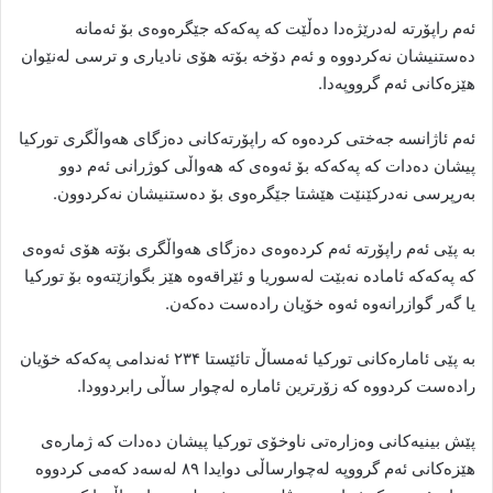
ئەم راپۆرتە لەدرێژەدا دەڵێت کە پەکەکە جێگرەوەی بۆ ئەمانە
دەستنیشان نەکردووە و ئەم دۆخە بۆتە هۆی نادیاری و ترسی لەنێوان
هێزەکانی ئەم گرووپەدا.
ئەم ئاژانسە جەختی کردەوە کە راپۆرتەکانی دەزگای هەواڵگری تورکیا
پیشان دەدات کە پەکەکە بۆ ئەوەی کە هەواڵی کوژرانی ئەم دوو
بەرپرسی نەدرکێنێت هێشتا جێگرەوی بۆ دەستنیشان نەکردوون.
بە پێی ئەم راپۆرتە ئەم کردەوەی دەزگای هەواڵگری بۆتە هۆی ئەوەی
کە پەکەکە ئامادە نەبێت لەسوریا و ئێراقەوە هێز بگوازێتەوە بۆ تورکیا
یا گەر گوازرانەوە ئەوە خۆیان رادەست دەکەن.
بە پێی ئامارەکانی تورکیا ئەمساڵ تائێستا ۲۳۴ ئەندامی پەکەکە خۆیان
رادەست کردووە کە زۆرترین ئامارە لەچوار ساڵی رابردوودا.
پێش بینیەکانی وەزارەتی ناوخۆی تورکیا پیشان دەدات کە ژمارەی
هێزەکانی ئەم گرووپە لەچوارساڵی دوایدا ۸۹ لەسەد کەمی کردووە