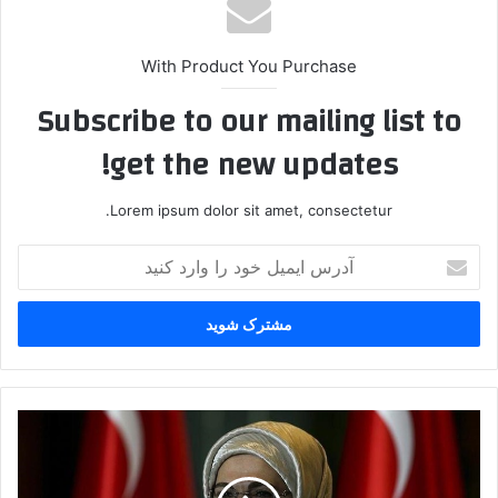
With Product You Purchase
Subscribe to our mailing list to
get the new updates!
Lorem ipsum dolor sit amet, consectetur.
آ
د
ر
س
ا
ی
م
ی
آ
ل
ر
خ
ز
و
و