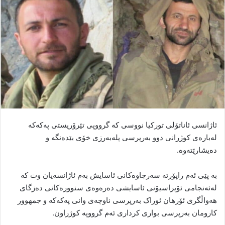
ا
ی
م
ی
ل
ئاژانسی ئاناتۆلی تورکیا نووسی کە گرووپی تێرۆریستی پەکەکە
لەبارەی کوژرانی دوو بەرپرسی پلەبەرزی خۆی بێدەنگە و
دەیشارێتەوە.
بە پێی ئەم راپۆرتە سەرچاوەکانی ئاسایش بەم ئاژانسەیان وت کە
لەئەنجامی ئۆپراسیۆنی ئاسایشی دەرەوەی سنوورەکانی دەزگای
هەواڵگری ئۆرهان ئوراک بەرپرسی ناوچەی وانی پەکەکە و جمهوور
کارومان بەرپرسی بواری کرداری ئەم گرووپە کوژراون.