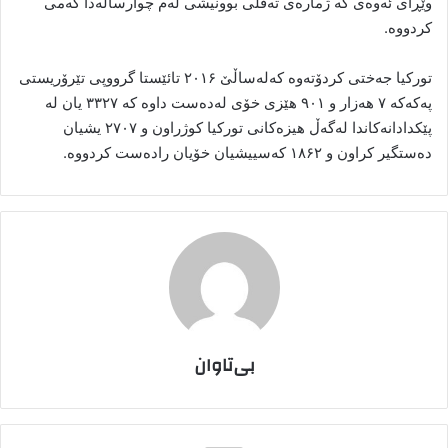
وێڕای ئەوەی کە ژمارەی تەڤلی بوونیشی لەم چوارساڵەدا کەمی
کردووە.
تورکیا جەختی کردۆتەوە کەلەساڵێ ۲۰۱۶ تائێستا گرووپی تێرۆریستی
پەکەکە ۷ هەزار و ۹۰۱ هێزی خۆی لەدەست داوە کە ۳۳۲۷ یان لە
پێکدادانەکاندا لەگەڵ هیزەکانی تورکیا کوژراون و ۲۷۰۷ یشیان
دەستگیر کراون و ۱۸۶۲ کەسییشیان خۆیان رادەست کردووە.
بی‌تاوان