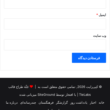
ایمیل
*
وب‌ سایت
© کپی‌رایت 2026, تمامی حقوق متعلق است به |
جَنَّة طراح قالب
TieLabs
| با افتخار توسط
SiteGround
میزبانی شده
خانه
اخبار
یادداشت روز
گزارشگر
فرهنگستان
چندرسانه‌ای
درباره ما