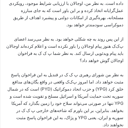
داده است. به نظر من، اوجالان با ارزیابی شرایط موجود، رویکردی
عمل‌گرایانه اتخاذ کرده و بر این باور است که به جای مبارزه
مسلحانه، بهره‌گیری از امکانات دولتی و پیشبرد اهداف از طریق
دموکراسی سودمندتر خواهد بود.
از این پس روند به چه شکلی خواهد بود. به نظر می‌رسد اعضای
پ‌ک‌ک هنوز پیام اوجالان را باور نکرده است و اعلام کرده‌اند اوجالان
باید پیام ویدئویی ارسال کند. به نظر شما پ ک ک به فراخوان
اوجالان گوش خواهد داد؟
به نظر من شورای رهبری پ ک ک در قندیل به این فراخوان پاسخ
مثبت خواهد داد. اما امروز پ‌ک‌ک واقعی در واقع یگان‌های مدافع
خلق کرد (YPG) و حزب اتحاد دموکراتیک (PYD) است که در شمال
سوریه تحت حمایت آمریکا و اسرائیل مسلح و تقویت شده است و
YPG تنها در صورتی می‌تواند سلاح خود را زمین بگذارد که آمریکا
بخواهد. بنابراین، بر این باورم که شاخه‌های خارجی پ ک ک در
سوریه و ایران، یعنی YPG و پژاک، به این فراخوان پاسخ مثبت
نخواهند داد.