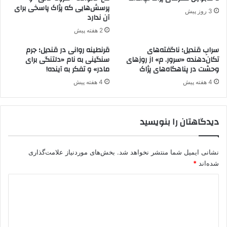
»
ع
پرسش‌هایی که پژاک پاسخی برای
3 روز پیش
؛
س
آن ندارد
ا
ل
2 هفته پیش
ر
ا
د
ح
سرابِ قندیل؛ ناگفته‌های
قرنطینه روانی در قندیل؛ جرم
و
تکان‌دهنده «سرور. م» از روزهای
سنگینی به نام «دلتنگی برای
ن
وحشت در پناهگاه‌های پژاک
مادر» و تفکر به آینده!
غ
خ
ا
و
4 هفته پیش
4 هفته پیش
ن
ا
ب
ه
ه
د
دیدگاهتان را بنویسید
چ
ش
ه
د
م
نشانی ایمیل شما منتشر نخواهد شد.
بخش‌های موردنیاز علامت‌گذاری
ی‌
ا
شده‌اند
*
ن
د
د
ی
ی
ش
د
د
؟