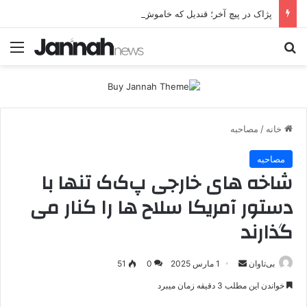
پژاک در پیچ آخر؛ قندیل که خاموش شود، شاخه ایرانی چه خواهد کرد؟
جستجو برای
منو
خانه
/
مصاحبه
مصاحبه
شاخه های خارجی پ‌ک‌ک تنها با
دستور آمریکا سلاح ها را کنار می
گذارند
بی‌تاوان
ا
1 مارس 2025
0
51
ر
خواندن این مطلب 3 دقیقه زمان میبرد
س