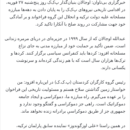
خبرگزاری بی‌تاوان: اوجالان بنیان‌گذار پ‌ک‌ک روز پنج‌شنبه ۲۷ فوریه،
در اقدامی تاریخی نیروهای پ‌ک‌ک را به پایان دادن به دهه‌ها مبارزه
مسلحانه علیه دولت ترکیه و انحلال این گروه فراخواند و بر آمادگی
خود جهت مشارکت در روند صلح با آنکارا تاکید کرد.
عبدالله اوجالان که از سال ۱۹۹۹ در جزیره‌ای در دریای مرمره زندانی
است، ضمن تأکید بر حمایت خود از مبارزه مدنی به جای نزاع
مسلحانه افزود: کردها باید کنفرانس سیاسی برگزار کنند. کردها و
ترک‌ها هزاران سال است که با هم زندگی کرده‌اند و سرنوشت
یکسانی دارند.
رئیس گروه کارگران کردستان (پ.ک.ک) در این‌باره افزود: من
خواستار زمین گذاشتن سلاح هستم و مسئولیت تاریخی این فراخوان
را بر عهده می‌گیرم. راه مبارزه ما، دموکراسی و ایجاد جامعه
دموکراتیک است. راهی جز دموکراسی و گفتگو وجود ندارد و
جمهوری جز از طریق دموکراسیِ برادرانه زنده نخواهد ماند.
در همین راستا «علی اوزگوندوز» نماینده سابق پارلمان ترکیه،