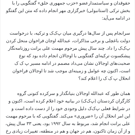
حقوقدان و سیاستمدارعضو «حزب جمهوری خلق» گفتگویی را با
بخش ترکی (استانبولی) خبرگزاری مهر انجام داده که متن این گفتگو
در ادامه می‌آید:
سرانجام پس از سال‌ها درگیری میان پ‌ک‌ک و ترکیه، با درخواست
دولت باغچلی و برخی مذاکرات، عبدالله اوجان فراخوان منحل کردن
پ‌ک‌ک را داد. چند سال پیش مرحوم مهمت علی برانت روزنامه‌نگار
پیشکسوت ترکیه‌ای گفتگویی با اوجالان انجام داده بود که نوع
صحبت‌های اوجالان نشان می‌داد مصمم در ادامه مسیر پ ک ک
است، اکنون چه عوامل و زمینه‌ای موجب شد تا اوجالان فراخوان
انحلال پ ک ک را اعلام کند؟
همان طور که عبدالله اوجالان بنیانگذار و سرکرده کنونی گروه
کارگران کردستان (پ‌ک‌ک) در بیانیه خود اعلام کرده است، اکنون و
در شرایط فعلی پ‌ک‌ک دلیل وجودی خود را از دست داده است و
این امر انحلال آن را «ضروری» می‌کند. گفتگویی که با مرحوم مهمت
علی برانت انجام شد، مربوط به سال ۱۹۹۲ بود، یعنی ۳۳ سال پیش،
و از آن زمان تاکنون، هم در جهان و هم در منطقه، تغییرات زیادی رخ