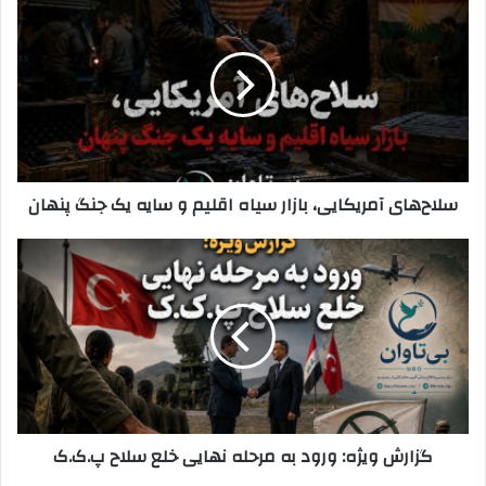
ل
ل
خ
ا
و
ح‌
د
ه
ر
ا
ا
ی
و
آ
ا
م
سلاح‌های آمریکایی، بازار سیاه اقلیم و سایه یک جنگ پنهان
ر
ر
د
ی
ک
ک
گ
ن
ا
ز
ی
ی
ا
د
ی
ر
،
ش
ب
و
ا
ی
ز
ژ
ا
ه
گزارش ویژه: ورود به مرحله نهایی خلع سلاح پ.ک.ک
ر
:
س
و