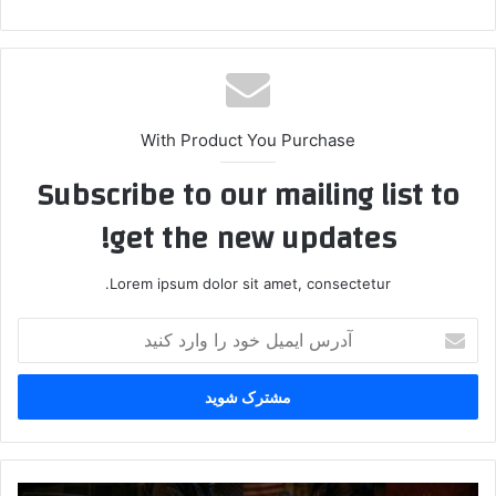
With Product You Purchase
Subscribe to our mailing list to
get the new updates!
Lorem ipsum dolor sit amet, consectetur.
آ
د
ر
س
ا
ی
م
ی
س