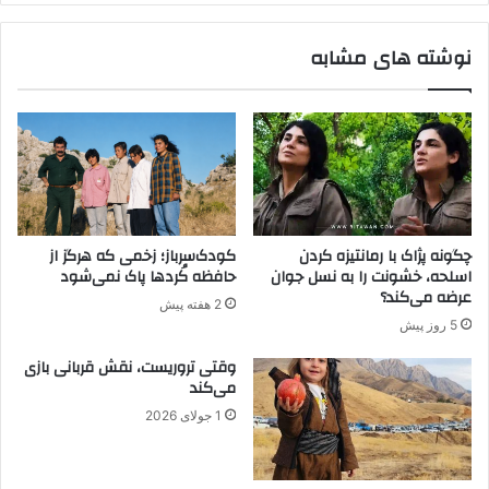
ی
ر
ا
و
نوشته های مشابه
ه
د
ا
ب
ق
ه
ل
م
ی
ر
م
ح
و
ل
س
ه
ا
ن
چگونه پژاک با رمانتیزه کردن
کودک‌سرباز؛ زخمی که هرگز از
ی
ه
اسلحه، خشونت را به نسل جوان
حافظه کُردها پاک نمی‌شود
ه
ا
عرضه می‌کند؟
2 هفته پیش
ی
ی
5 روز پیش
ک
ی
ج
خ
وقتی تروریست، نقش قربانی بازی
ن
ل
می‌کند
گ
ع
1 جولای 2026
پ
س
ن
ل
ه
ا