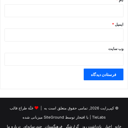
نام
*
ایمیل
*
وب‌ سایت
© کپی‌رایت 2026, تمامی حقوق متعلق است به |
جَنَّة طراح قالب
TieLabs
| با افتخار توسط
SiteGround
میزبانی شده
خانه
اخبار
یادداشت روز
گزارشگر
فرهنگستان
چندرسانه‌ای
درباره ما