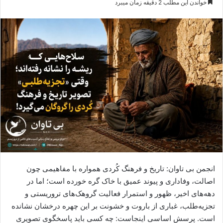
خواندن این مطلب 2 دقیقه زمان میبرد
س
ا
ل
ا
ی
م
ی
ل
انجمن بی تاوان: تاریخ و فرهنگ کُردی همواره با مفاهیمی چون
اصالت، وفاداری و پیوند عمیق با خاک گره خورده است؛ اما در
دهه‌های اخیر، ظهور و استمرار فعالیت گروهک‌های تروریستی و
تجزیه‌طلب، غباری از باروت و خشونت بر این چهره درخشان نشانده
است. پرسش اساسی اینجاست: چه کسی باید پاسخگوی تصویری