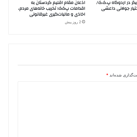
ر در اردوگاه پ.ک.ک/
اذعان مقام اقلیم کردستان به
م
YP در اختیار جولانی داعشی
اقدامات پ‌ک‌ک؛ تخریب خانه‌های مردم،
ا
اخاذی و مالیات‌گیری غیرقانونی
ی
2 روز پیش
ت
ر
و
س
ی
ه
د
ر
س
ت‌گذاری شده‌اند
*
و
ر
ی
ه
م
ر
ت
ک
ب