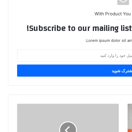
With Product You
Subscribe to our mailing lis
Lorem ipsum dolor sit am
ه
ف
ت
ه
ن