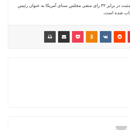
لازم به ذکر است، مایک پامپیو، در ۲۳ ژانویه با ۶۶ رای مثبت در برابر ۳۲ رای منفی مجلس سنای آمریکا به عنوان رئیس
تخاب شده است.
‫پین‌ترست
‫رددیت
‫VKontakte
‫Odnoklassniki
پاکت
اشتراک گذاری از طریق ایمیل
چاپ