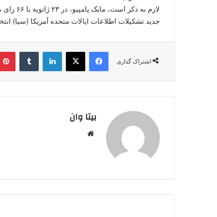
جدید تشکیلات اطلاعات ایالات متحده آمریکا (سیا) ان
فیس بوک
X
لینکدین
‫تامبلر
اشتراک گذاری
بیتا وان
وبس
ایت