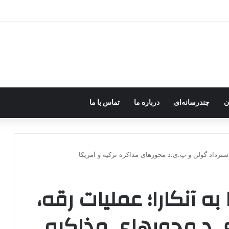
ه خاموش شود، شاخه ایرانی چه خواهد کرد؟
ن
چندرسانه‌ای
درباره ما
تماس با ما
سترداد گولن و پ.ی.د محورهای مذاکره ترکیه و آمریکا
ه آنکارا؛ عملیات رقه،
ی.د محورهای مذاکره