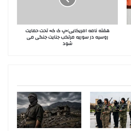
ا
م
ه
ا
هفته نامه امریکایی:«پ ک ک» تحت حمایت
م
روسیه در سوریه مرتکب جنایت جنگی می
ر
شود
ی
ک
ا
ی
ی
:
«
پ
ک
ک
»
ت
ح
ت
ح