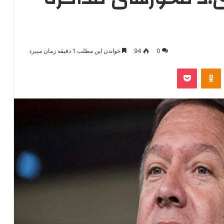
0
94
خواندن این مطلب 1 دقیقه زمان میبرد
‫VKonta
‫Odnoklassniki
پاکت