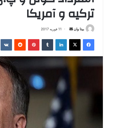
ترکیه و آمریکا
بیتا وان
ا
11 فوریه 2017
ر
فیس بوک
X
لینکدین
‫تامبلر
‫پین‌ترست
‫رددیت
kte
س
ا
ل
ا
ی
م
ی
ل