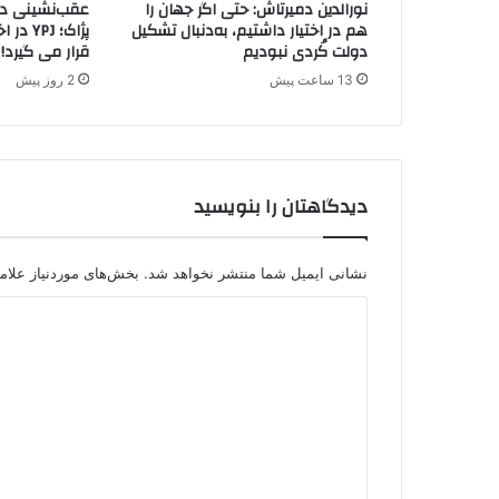
نورالدین دمیرتاش: حتی اگر جهان را
عقب‌نشینی دیگ
ه
هم در اختیار داشتیم، به‌دنبال تشکیل
پژاک؛ J
پ
دولت کُردی نبودیم
قرار می گیرد!
ا
13 ساعت پیش
2 روز پیش
ر
ل
م
ا
ن
دیدگاهتان را بنویسید
ت
ر
ک
ی
نشانی ایمیل شما منتشر نخواهد شد.
بخش‌های موردنیاز علام
ه
د
:
ب
ی
ا
د
خ
و
گ
د
ا
م
ه
خ