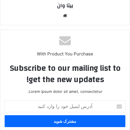
بیتا وان
وبس
ایت
With Product You Purchase
Subscribe to our mailing list to
get the new updates!
Lorem ipsum dolor sit amet, consectetur.
آ
د
ر
س
ا