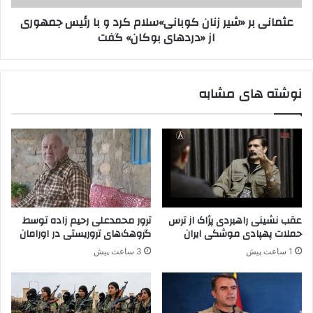
ق
«
عثمانی بر «شیر زنان کوبانی»سلام کرد و با رئیس جمهوری
ر
ش
از «دردهای بوکان» گفت
و
ی
ن
ر
د
ز
ص
ن
نوشته های مشابه
ل
ا
ح
ن
ب
ک
ا
و
پ
ب
.
ا
ک
ن
.
ی
ک
»
عقب نشینی راهبردی پژاک از ترس
ترور محمدعلی رحیم زاده توسط
خ
س
حملات پهپادی موشکی ایران
گروهک‌های تروریستی در اورامان
ب
ل
1 ساعت پیش
3 ساعت پیش
ر
ا
د
م
ا
ک
د
ر