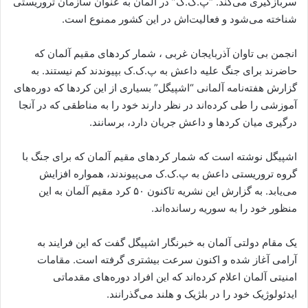
سربازگیری می‌کند. “پ‌.ک‌.ک” در آلمان به عنوان سازمان تروریستی
ا
شناخته می‌شود و فعالیت‌اش در این کشور ممنوع است.
ی
م
انجمن بی تاوان آذربایجان غربی ، شمار کردهای مقیم آلمان که
ی
حاضرند برای جنگ علیه داعش به پ‌.ک‌.ک بپیوندند کم نیستند. به
ل
گزارش هفته‌نامه آلمانی “اشپیگل” بسیاری از این کردها که دوره‌های
آموزشی را طی کرده‌اند در نظر دارند خود را به مناطقی که در آنجا
درگیری میان کردها و داعش جریان دارد، برسانند.
اشپیگل نوشته است که شمار کردهای مقیم آلمان که برای جنگ با
گروه تروریستی داعش به پ‌.ک‌.ک می‌پیوندند، همواره افزایش
می‌یابد. به گزارش این نشریه تاکنون ۵۰ کرد مقیم آلمان به این
منظور خود را به سوریه رسانده‌اند.
یک مقام دولتی آلمان به خبرنگار اشپیگل گفت که این فرایند به
آرامی آغاز شده و اکنون سرعت بیشتری گرفته است. مقامات
امنیتی آلمان اعلام کرده‌اند که این افراد دوره‌های مقدماتی
ایدئولوژیک خود را در بلژیک و هلند می‌گذرانند.