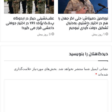
د
و
ب
ا
نورالدین دمیرتاش: حتی اگر جهان را
عقب‌نشینی دیگر در اردوگاه
ر
هم در اختیار داشتیم، به‌دنبال
پ.ک.ک/پژاک؛ YPJ در اختیار جولانی
تشکیل دولت کُردی نبودیم
داعشی قرار می گیرد!
ئ
ی
1 روز پیش
3 روز پیش
س
ج
م
دیدگاهتان را بنویسید
ه
و
ر
نشانی ایمیل شما منتشر نخواهد شد.
بخش‌های موردنیاز علامت‌گذاری
ی
ا
شده‌اند
*
ز
د
«
د
ی
ر
د
د
ه
گ
ا