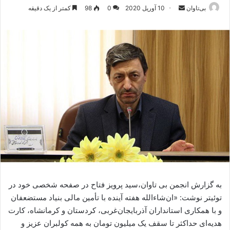
بی‌تاوان
ا
10 آوریل 2020
0
98
کمتر از یک دقیقه
ر
س
ا
ل
ا
ی
م
ی
ل
به گزارش انجمن بی تاوان،سید پرویز فتاح در صفحه شخصی خود در
توئیتر نوشت: «ان‌شاءالله هفته آینده با تأمین مالی بنیاد مستضعفان
و با همکاری استانداران آذربایجان‌غربی، کردستان و کرمانشاه، کارت
هدیه‌ای حداکثر تا سقف یک میلیون تومان به همه ⁧‫کولبران‬⁩ عزیز و