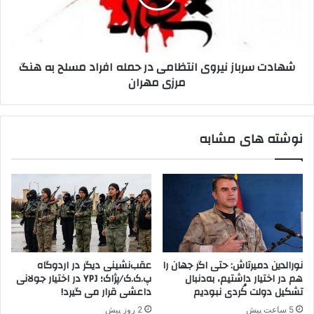
ب
س
ا
ر
ک
ب
ر
ا
شهادت سرباز نیروی انتظامی در حمله افراد مسلح به هنگ
و
ز
مرزی مهران
ن
ن
ا
ی
ا
ر
ز
و
نوشته های مشابه
ب
ی
ل
ا
غ
ن
ا
ت
ر
ظ
س
ا
ت
م
ا
ی
ن
د
نورالدین دمیرتاش: حتی اگر جهان را
عقب‌نشینی دیگر در اردوگاه
و
ر
هم در اختیار داشتیم، به‌دنبال
پ.ک.ک/پژاک؛ YPJ در اختیار جولانی
ا
ح
تشکیل دولت کُردی نبودیم
داعشی قرار می گیرد!
ر
م
5 ساعت پیش
2 روز پیش