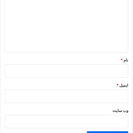
ی
ر
ا
د
ن
گ
ا
ه
*
نام
*
ایمیل
*
وب‌ سایت