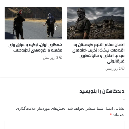
د
ل
ک
ه
ش
ا
و
ف
ر
ر
ش
ا
د
د
م
اذعان مقام اقلیم کردستان به
همکاری ایران، ترکیه و عراق برای
اقدامات پ‌ک‌ک؛ تخریب خانه‌های
مقابله با گروه‌های تجزیه‌طلب
س
مردم، اخاذی و مالیات‌گیری
ل
3 روز پیش
غیرقانونی
ح
ب
2 روز پیش
ه
ه
ن
دیدگاهتان را بنویسید
گ
م
ر
نشانی ایمیل شما منتشر نخواهد شد.
بخش‌های موردنیاز علامت‌گذاری
ز
شده‌اند
*
ی
م
د
ه