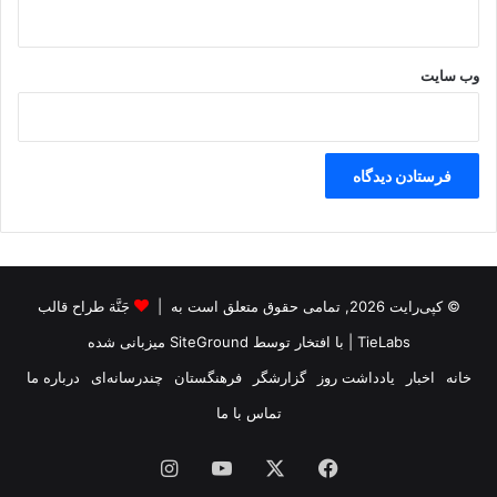
وب‌ سایت
© کپی‌رایت 2026, تمامی حقوق متعلق است به |
جَنَّة طراح قالب
TieLabs
| با افتخار توسط
SiteGround
میزبانی شده
خانه
اخبار
یادداشت روز
گزارشگر
فرهنگستان
چندرسانه‌ای
درباره ما
تماس با ما
فیس
X
یوتیوب
اینستاگرام