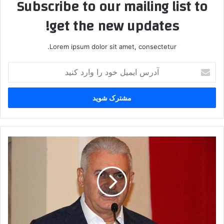
Subscribe to our mailing list to
get the new updates!
Lorem ipsum dolor sit amet, consectetur.
آ
د
ر
س
ا
ی
م
ی
ب
ل
ی
خ
ن
و
ا
د
ل
ر
ی
ا
ی
و
ی