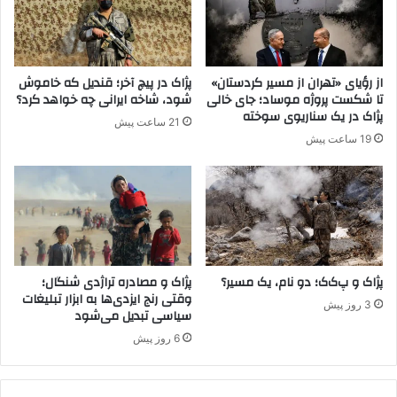
و
م
ر
ی‌
ب
ش
ا
و
از رؤیای «تهران از مسیر کردستان»
پژاک در پیچ آخر؛ قندیل که خاموش
م
د
تا شکست پروژه موساد؛ جای خالی
شود، شاخه ایرانی چه خواهد کرد؟
س
؟
پژاک در یک سناریوی سوخته
21 ساعت پیش
ئ
19 ساعت پیش
ل
ه
ب
ز
ر
گ
ی
ب
پژاک و پ‌ک‌ک؛ دو نام، یک مسیر؟
پژاک و مصادره تراژدی شنگال؛
ه
وقتی رنج ایزدی‌ها به ابزار تبلیغات
3 روز پیش
سیاسی تبدیل می‌شود
ن
ا
6 روز پیش
م
پ
ک