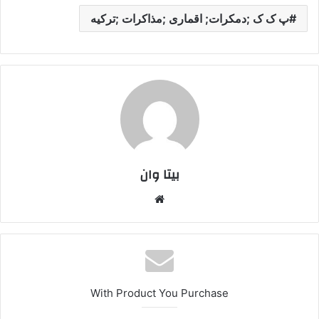
پ ک ک ;دمکرات; اقماری ;مذاکرات ;ترکیه
بیتا وان
وبس
ایت
With Product You Purchase