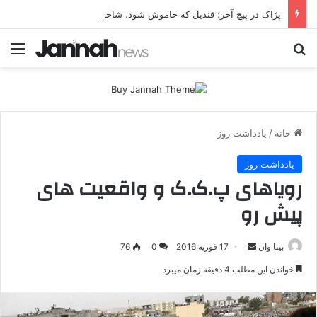
پژاک در پیچ آخر؛ قندیل که خاموش شود، شاخه ایرانی چه خواهد کرد؟
جستجو برای
منو
خانه
/
یادداشت روز
یادداشت روز
رویاهای پ.ک.ک و واقعیت های
پیش رو
بیتا وان
ا
17 فوریه 2016
0
76
ر
خواندن این مطلب 4 دقیقه زمان میبرد
س
ا
ل