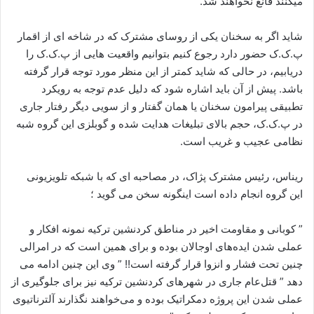
میکنند قانع نخواهند شد.
شاید اگر به سخنان یکی از روسای مشترک که در شاخه ای از اقمار
پ.ک.ک حضور دارد رجوع کنیم بتوانیم واقعیت هایی از پ.ک.ک را
دریابیم، در حالی که شاید کمتر از این منظر مورد توجه قرار گرفته
باشد. پیش از آن باید اشاره شود که دلیل عدم توجه به رویکرد
تطبیقی پیرامون سخنان یا همان گفتار و از سویی دیگر رفتار جاری
در پ.ک.ک، حجم بالای تبلیغات هدایت شده و گوبلزی این گروه شبه
نظامی عجیب و غریب است.
ریناس، رئیس مشترک پژاک، در مصاحبه ای که با شبکه تلویزیونی
این گروه انجام داده است اینگونه سخن می گوید ؛
” کوبانی و مقاومت اخیر در مناطق کردنشین ترکیه نمونه افکار و
عملی شدن ایدەهای اوجالان بوده و برای همین است که در امرالی
چنین تحت فشار و انزوا قرار گرفته است!! ” وی این چنین ادامه می
دهد ” قتل‌عام جاری در شهرهای کردنشین ترکیه نیز برای جلوگیری از
عملی شدن این پروژه دمکراتیک بوده و می‌خواهند نگذارند آلترناتیوی