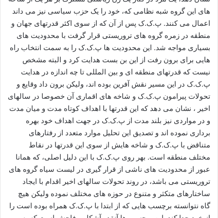
های این گروه شبه نظامی که، خود را یک حزب سیاسی نیز می داند
اعمال می کنند. پ.ک.ک پس از آن که از سوی اکثر قدرتهای جهان و
منطقه در زمره گروه های تروریستی قرار گرفت با محدودیت های
بسیاری مواجه شد. این محدودیت ها پ.ک.ک را به سمت انتخاب راه
هایی برای برون رفت از این بن بست هدایت کرد و البته مشخص
نیست که قدرتهای منطقه ای و بین المللی تا چه اندازه در هدایت
پ.ک.ک در این مسیر نقش آفرین بوده اند، ولیکن برون داد وقایع و
تحولات پیرامون پ.ک.ک و شاخه های اقماری آن خصوصا در سالهای
اخیر ، نشان می دهد که این قدرتها با اهداف کوتاه مدت و میان مدت
و در مواردی نیز بلند مدت از پ.ک.ک در جهت اهداف خود بهره
برداری نموده اند و تصدیق این تحلیل موارد متعدد از رفتارهای
متناقض با پ.ک.ک و شاخه هایش از سوی این قدرتها در نقاط
مختلف منطقه است. بهر روی پ.ک.ک با این دلیل اصلی، که همانا
عبور از محدودیت های ناشی از قرار گیری در لیست سیاه گروه های
تروریستی می باشد، در روند تحولات سالهای اخیر اقدام با ایجاد
ساختارهای متکثر و متنوع در حوزه های مختلف نموده ولیکن هیچ
گاه نتوانسته برچسب هایی که از ابتدا با پ.ک.ک همراه بوده است را
از خود جدا کند. این برچسب ها آنقدر آشکار و فاحش است که به