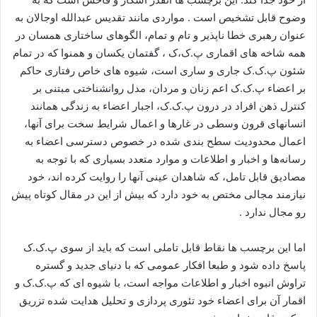
وضوح قابل تشخیص است . مواردی مانند تقدیس عبدالله اوجالان به
عنوان رهبری خطا ناپذیر و تام و تمام، الگوهای ساختاری همسان در
همه شاخه های اقماری پ.ک،ک ، گفتمان یکسان و همنوا که در تمام
شئون پ.ک.ک جاری و ساری است، شیوه های خاص رفتاری حاکم
بر اعضاء پ.ک.ک اعم زنان و مردان، مدل روانشناختی مبتنی بر
کنترل ذهن افراد در درون پ.ک.ک، اجبار اعضاء به زندگی همانند
انسانهای قرون وسطی در غارها و اعمال شرایط سخت برای آنها،
اعمال محدودیت سطح بندی شده در خصوص دسترسی اعضاء به
رسانه‌ها و اخبار و اطلاعات و موارد متعدد بسیاری که با توجه به
مصادیق قابل تامل، که شاهدان عینی آنها را روایت کرده اند، خود
نیازمند مجالی مختص به خود دارد که بیش از این در مقال کوتاه پیش
رو مجال ندارد .
اما این برچسب ها نقاط قابل تاملی است که باید از سوی پ.ک.ک
پاسخ داده شود و طبعا افکار عمومی که با دنیای جدید و گستره
تراوش انبوه اخبار و اطلاعات مواجه است، با شیوه ای که پ.ک.ک و
اقمار آن برای اعضاء خود تئوری پردازی و تحلیل هدایت شده تزریق