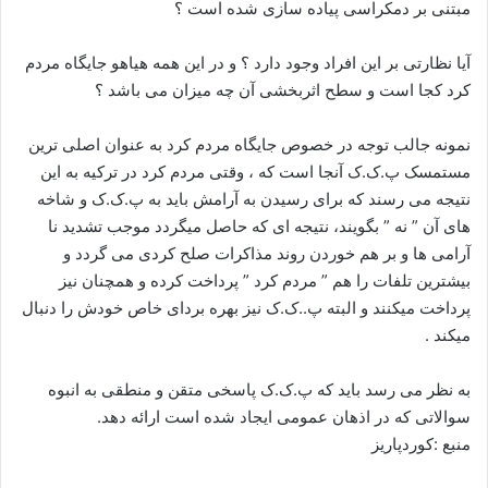
مبتنی بر دمکراسی پیاده سازی شده است ؟
آیا نظارتی بر این افراد وجود دارد ؟ و در این همه هیاهو جایگاه مردم
کرد کجا است و سطح اثربخشی آن چه میزان می باشد ؟
نمونه جالب توجه در خصوص جایگاه مردم کرد به عنوان اصلی ترین
مستمسک پ.ک.ک آنجا است که ، وقتی مردم کرد در ترکیه به این
نتیجه می رسند که برای رسیدن به آرامش باید به پ.ک.ک و شاخه
های آن ” نه ” بگویند، نتیجه ای که حاصل میگردد موجب تشدید نا
آرامی ها و بر هم خوردن روند مذاکرات صلح کردی می گردد و
بیشترین تلفات را هم ” مردم کرد ” پرداخت کرده و همچنان نیز
پرداخت میکنند و البته پ..ک.ک نیز بهره بردای خاص خودش را دنبال
میکند .
به نظر می رسد باید که پ.ک.ک پاسخی متقن و منطقی به انبوه
سوالاتی که در اذهان عمومی ایجاد شده است ارائه دهد.
منبع :کوردپاریز