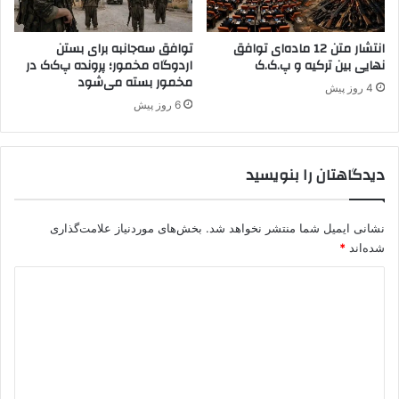
ا
د
ی
م
ز
انتشار متن 12 ماده‌ای توافق
توافق سه‌جانبه برای بستن
ت
نهایی بین ترکیه و پ.ک.ک
اردوگاه مخمور؛ پرونده پ‌ک‌ک در
ن
آ
مخمور بسته می‌شود
ا
ن
4 روز پیش
ن
ق
6 روز پیش
ر
ا
ر
دیدگاهتان را بنویسید
م
ی
د
نشانی ایمیل شما منتشر نخواهد شد.
بخش‌های موردنیاز علامت‌گذاری
ه
شده‌اند
*
م
د
ی
د
گ
ا