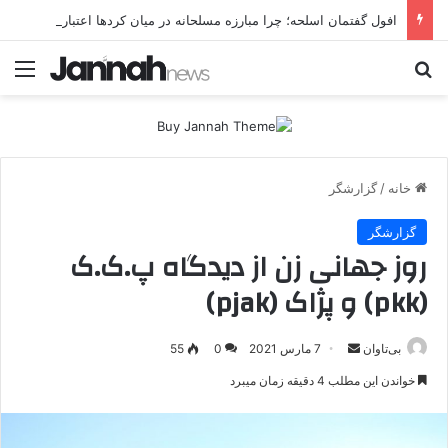
افول گفتمان اسلحه؛ چرا مبارزه مسلحانه در میان کردها اعتبار گذشته را ندارد؟
جستجو برای
منو
خانه
/
گزارشگر
گزارشگر
روز جهانی زن از دیدگاه پ.ک.ک
(pkk) و پژاک (pjak)
بی‌تاوان
ا
7 مارس 2021
0
55
ر
خواندن این مطلب 4 دقیقه زمان میبرد
س
ا
ل