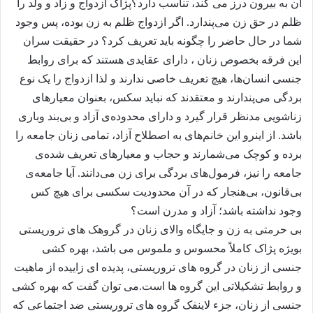
آن به بیرون درز می کند، تناسب دارد؟
پژاک ازدواج و زاد و ولد را
ظلم در حق زن می‌پندارد. اگر ازدواج ظلم به زن بوده، پس وجود
شما در حال حاضر را چگونه باید تعریف کرد؟ در حقیقت سران
این فرقه بخصوص زنان ، دارای عقایدی هستند که برای روابط
جنسی انسان‌ها، هیچ تعریف خاصی ندارند و لذا ازدواج را یک نوع
بردگی می‌پندارند و معتقدند که نباید سکس، بعنوان معیارهای
زناشویی مدنظر قرار گیرد و دارای محدوده‌ی آزاد و بی‌بند وباری
باشد. از اینرو این خانم‌های به اصطلاح آزاد، تمامی زنان جامعه را
برده و کوچک می‌شمارند و حجاب و معیارهای تعریف شده‌ی
جامعه را نیز، فرمول‌های بردگی برای زن می‌دانند. آیا جامعه‌ی
بی‌قانون، بی‌هنجار که در آن محدودیت سکسی برای هیچ کس
وجود نداشته باشد؛ آزاد و مدرن است؟
بی حرمتی به زن و جایگاه والای زنان در گروهک های تروریستی
بویژه پژاک کاملاً محسوس و ملموس می باشد، بهره کشی
جنسی از زنان در گروه های تروریستی، پدیده ای زاییده از ماهیت
و روابط تشکیلاتی این گروه ها است.می توان گفت که بهره کشی
جنسی از زنان، جزء لاینفک گروه های تروریستی ضد اجتماعی که