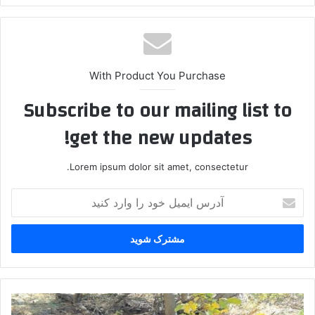
With Product You Purchase
Subscribe to our mailing list to
get the new updates!
Lorem ipsum dolor sit amet, consectetur.
آ
د
ر
س
ا
ی
م
ی
ب
ل
ه