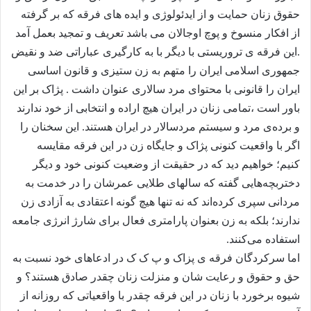
حقوق زنان حمایت و از ایدئولوژی و ایده های فرقه که بر گرفته
از افکار منسوخ و پوچ اوجالان می باشد تعریف و تمجید بعمل آمد
.این فرقه ی تروریستی با دیگر با به کارگیری عباراتی ضد و نقیض
جمهوری اسلامی ایران را متهم به زن ستیزی و قانون اساسی
ایران را قانونی با محتوای مرد سالاری عنوان داشت . پژاک بر این
باور است ،تمامی زنان در ایران هیچ اراده و انتخابی از خود ندارند
و برده‌ی مرد و سیستم مردسالار در ایران هستند. این سخنان را
اگر با واقعیت کنونی پژاک و جایگاه زن در این فرقه مقایسه
کنیم؛ خواهیم دید که در حقیقت از وضعیت کنونی خود و دیگر
دختربچه‌هایی گفته که سالهای طلایی عمرشان را در خدمت به
مردانی سپری کرده‌اند که نه تنها هیچ گونه اعتقادی به آزادی زن
ندارند؛ بلکه به زن بعنوان پارامتری فعال برای شارژ انرژی جامعه
استفاده می‌کنند.
اما سرکردگان فرقه ی پزاک و پ ک ک در ادعاهای خود نسبت به
حق و حقوق و رعایت شان و منزلت زنان چقدر صادق هستند؟ و
شیوه برخورد با زنان در این فرقه چقدر با واقعیاتی که روزانه از