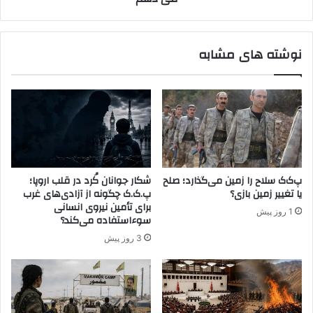
:
ا
ا
ز
ش
د
نوشته های مشابه
ک
و
ت
ل
م
ت
س
ه
ا
س
ح
ت
پ
م
.
و
ک
ک
پ‌ک‌ک سلاح را زمین می‌گذارد؛ صلح
شکار جوانان کُرد در قلب اروپا؛
.
ر
یا تغییر زمین بازی؟
پ.ک.ک چگونه از آزادی‌های غرب
ک
د
برای تأمین نیروی انسانی
1 روز پیش
و
ه
سوءاستفاده می‌کند؟
پ
ا
3 روز پیش
ژ
ر
ا
ا
ک
د
ب
ر
ر
خ