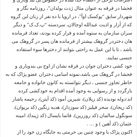
فحشا در فرقه به عنوان مثال ژدت بولدان”، روزنامه ‌نگار و
شهردار سابق “یوکسک اوآ”، در اروپا با ده نفر از زنان این گروه
که از آزار و اذیت عبدالله اوجالان، سردسته “پ.ک.ک” و دیگر
سران سازمان به ستوه آمده و فرار کرده بودند، تعداد فرمانده
هان دختردر گروهک بیشتر از فرمانده هان پسر در گروهک می
باشد ، تا با این عمل به راحتی بتوانند از دخترها سوء استفاده
جنسی نمایند.
خود کشی دختران جوان در فرقه نشان از اوج بی بندوباری و
فحشا در گروهک می باشد،نمونه اسامی دختران عضو پژاک که به
خاطر تجاوز جنسی ، دیگر نتوانسته به کانون خانواده و جامعه
بازگردد و از رسوایی به وجود آمده اقدام به خودکشی کرده
اند:
دوله نودیده (کد زیلان)، شیرین آمود (کد آیتن)، رحیمه یاشار
(کد ریحان)، سحر فیلیز (کد سوزدار)، هدیه زنگین (کد بریوان)،
سونگول سالمان (کد روزرین)، فاتما بایسال (کد ژیندا)، امینه
عثمان (کد آهین ) و … .
اکنون پژاک با وجود چنین بی حرمتی به جایگاه زن خود را از