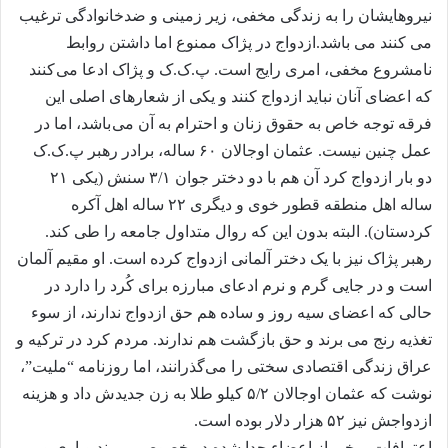
نیروهایشان را به زندگی مخفی، زیر زمینی و ضدخانوادگی ترغیب
می کنند می باشد.ازدواج در پژاک ممنوع اما داشتن روابط
نامشروع مخفی، امری رایج است. پ.ک.ک و پژاک ادعا می کنند
که اعضای آنان نباید ازدواج کنند و یکی از شعارهای اصلی این
فرقه توجه خاص به حقوق زنان و احترام به آن می باشد، اما در
عمل چنین نیست. عثمان اوجالان ۶۰ ساله، برادر رهبر پ.ک.ک
دو بار ازدواج کرد آن هم با دو دختر جوان ۳/۱ سنش (یکی ۲۱
ساله اهل منطقه قطور خوی و دیگری ۲۲ ساله اهل آکره
کردستان). البته بدون این که روال متداول جامعه را طی کند.
رهبر پژاک نیز با یک دختر آلمانی ازدواج کرده است. او مقیم آلمان
است و در جایی گرم و نرم ادعای مبارزه برای کُرد را دارد در
حالی که اعضای سیه روز و ساده هم حق ازدواج ندارند، از سوء
تغذیه رنج می برند و حق بازگشت هم ندارند. مردم کرد در ترکیه و
عراق زندگی اقتصادی سختی را می‌گذرانند، اما روزنامه “ملیت”،
نوشت که عثمان اوجالان ۵/۲ کیلو طلا به زن جدیدش داد و هزینه
ازدواجش نیز ۵۲ هزار دلار بوده است.
اعترافات برخی از اعضاء جدا شده در خصوص بی بند وباری و