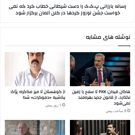
رسانه بارزانی پ.ک.ک را دست شیطانی خطاب کرد که نمی
ن
ا
خواست جشن نوروز کردها در کلن آلمان برگزار شود
ه
ن
ا
ی
و
پ
ج
.
نوشته های مشابه
ا
ک
ل
.
ا
ک
ن
ر
،
ا
پ
د
.
س
ک
ت
.
ش
هاکان فیدان: PKK تا سلاح را زمین
از کوهستان تا میز مذاکره؛ پژاک
ک
ی
نگذارد، از قانون جدید بهره‌مند
یک‌شبه «دموکرات» شد!
و
ط
نمی‌شود
1 روز پیش
پ
ا
8 ساعت پیش
ژ
ن
ا
ی
ک
خ
د
ط