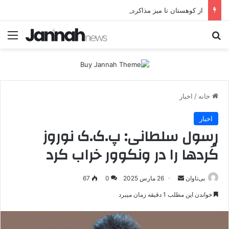
از کوهستان تا میز مذاکره؛ پژاک یک‌شبه «دموکرات» شد!
جستجو برای
منو
خانه
/
اخبار
اخبار
رسول سلطانی: پ.ک.ک نوروز
کُردها را در ونکوور خراب کرد
بی‌تاوان
ا
26 مارس 2025
0
67
ر
خواندن این مطلب 1 دقیقه زمان میبرد
س
ا
ل