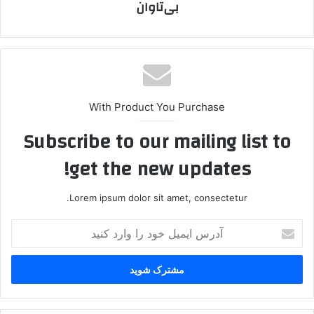
بی‌تاوان
With Product You Purchase
Subscribe to our mailing list to
get the new updates!
Lorem ipsum dolor sit amet, consectetur.
آ
د
ر
س
ا
ی