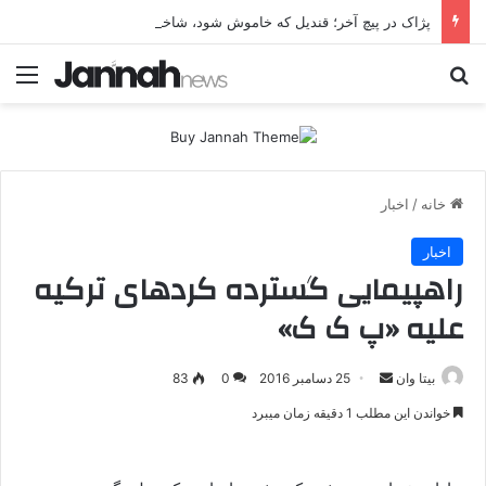
پژاک در پیچ آخر؛ قندیل که خاموش شود، شاخه ایرانی چه خواهد کرد؟
جستجو برای
منو
خانه
/
اخبار
اخبار
راهپیمایی گسترده کردهای ترکیه
علیه «پ ک ک»
بیتا وان
ا
25 دسامبر 2016
0
83
ر
خواندن این مطلب 1 دقیقه زمان میبرد
س
ا
ل