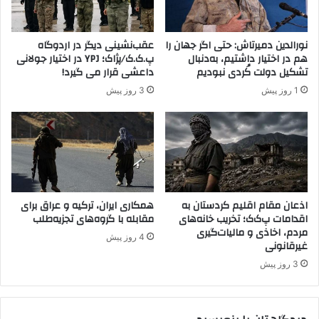
م
و
ن
«
ط
ف
نورالدین دمیرتاش: حتی اگر جهان را
عقب‌نشینی دیگر در اردوگاه
ب
ت
هم در اختیار داشتیم، به‌دنبال
پ.ک.ک/پژاک؛ YPJ در اختیار جولانی
ق
ح
تشکیل دولت کُردی نبودیم
داعشی قرار می گیرد!
ب
ا
1 روز پیش
3 روز پیش
ر
ل
ا
ل
ف
ه
ک
گ
ا
و
ر
ل
خ
ن
و
»
اذعان مقام اقلیم کردستان به
همکاری ایران، ترکیه و عراق برای
د
اقدامات پ‌ک‌ک؛ تخریب خانه‌های
مقابله با گروه‌های تجزیه‌طلب
مردم، اخاذی و مالیات‌گیری
پ
4 روز پیش
غیرقانونی
ی
ش
3 روز پیش
ب
ر
د