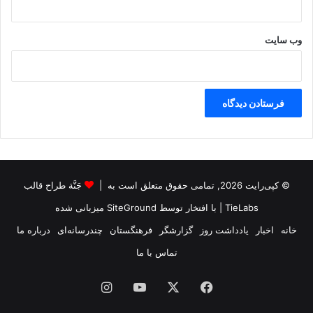
وب‌ سایت
© کپی‌رایت 2026, تمامی حقوق متعلق است به |
جَنَّة طراح قالب
TieLabs
| با افتخار توسط
SiteGround
میزبانی شده
خانه
اخبار
یادداشت روز
گزارشگر
فرهنگستان
چندرسانه‌ای
درباره ما
تماس با ما
فیس
X
یوتیوب
اینستاگرام