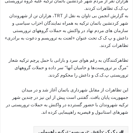
هزاران نفر از مردم شهر کردنشین باتمان ترکیه علیه گروه‌ تروریستی
ا
پ.ک.ک تظاهرات کردند.
ی
به گزارش انجمن بی تاوان به نقل از TRT، هزاران تن از شهروندان
م
شهر کردنشین باتمان ترکیه به همراه نمایندگان احزاب سیاسی و
ی
سازمان های مردم نهاد در واکنش به حملات گروههای تروریستی
ل
داعش و پ ک ک تحت عنوان «لعنت به تروریسم و دعوت به برادری»
تظاهرات کردند.
تظاهرکنندگان به رغم هوای سرد و بارانی با حمل پرچم ترکیه شعار
“مرگ بر تروریست‌ها و حامیان آنها” سر داده و حملات گروههای
تروریستی پ.ک.ک و داعش را محکوم کردند.
این تظاهرات از مقابل شهرداری باتمان آغاز شد و در میدان
جمهوریت پایان یافت. گفتنی است پیش از این نیز در چندین شهر
ترکیه شهروندان با حضور گسترده در واکنش به حملات تروریستی در
شهرهای استانبول و قیصریه راهپیمایی کرده اند.
پ ک ک ;داعش ;تروریسم; ترکیه راهپیمایی