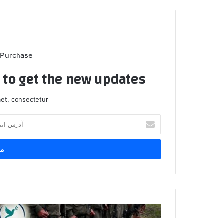
 Purchase
t to get the new updates!
et, consectetur.
آ
د
ر
س
ا
ی
م
ی
ل
ج
خ