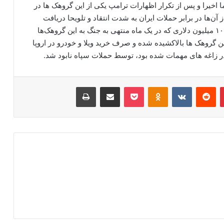
اخیرا و پس از تکرار اظهارات ترامپ یکی از این گروهک ها در
ز آن‌ها در برابر حملات ایران به شدت انتقاد و تلویحا دریافت
کمک ها را نیز تایید کرد. جالب آن که مشخص شده از ۱۰۰ میلیون دلاری که در یک ماه منتهی به جنگ به این گروهک‌ها
 فاسد این گروهک ها بالاکشیده شده و صرف خرید ویلا و خودرو در اروپا
ر زاغه های مهمات شده بود، توسط حملات سپاه نابود شد.
‫پین‌ترست
‫رددیت
‫VKontakte
‫Odnoklassniki
پاکت
اشتراک گذاری از طریق ایمیل
چاپ