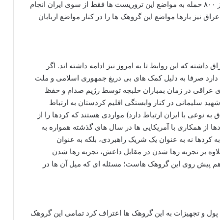
گروهک ها حتی پس از آتش بس هم تداوم دارند) بیش از ۸۰۰ حمله به مواضع این تروریست ها فقط از سوی ایران انجام
ق نیز بارها مواضع این گروهک ها را در کنار مواضع اربابان
اشته که این روابط تا به امروز نیز ادامه داشته اند. اگر
دارد صرفا به دلیل کمک های بی دریغ جمهوری اسلامی و ملت
ای عراقی در زمان بمباران حلبچه توسط رژیم صدام و حفظ
ید سلیمانی در کنار وابستگی اقلیم کردستان به ارتباط
کردستان عراق به نوعی با ایران ارتباط دارد) مواردی هستند که کردها را از
ردها از همکاری با آمریکایی ها در سال های گذشته همواره به
به کردها نه به عنوان یک شریک راهبردی، بلکه به عنوان
لاوه بر تجربه رها شدن در مقابل داعش، تجربه رها شدن
هم پیش روی این گروهک هاست؛ مسئله ای که میل آن ها در
ل پول و تجهیزات به این گروهک ها اعتراف کرد تمامی این گروهک