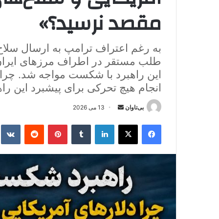
مقصد نرسید؟»
به رغم اعتراف ترامپ به ارسال سلاح
طلب مستقر در اطراف مرزهای ایران بر
این راهبرد با شکست مواجه شد. چرا 
انجام هیچ تحرکی برای پیشبرد این راه
بی‌تاوان
ا
13 می 2026
ر
فیس بوک
X
لینکدین
‫تامبلر
‫پین‌ترست
‫رددیت
kte
س
ا
ل
ا
ی
م
ی
ل