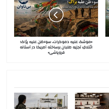
م
و
ش
ک
ع
ل
ی
ه
«موشک علیه دموکرات، سوءظن علیه پژاک؛
د
ائتلافِ تجزیه طلبان برساخته آمریکا در آستانه
م
فروپاشی»
و
ک
ر
ا
ت
،
س
و
ء
ظ
ن
ع