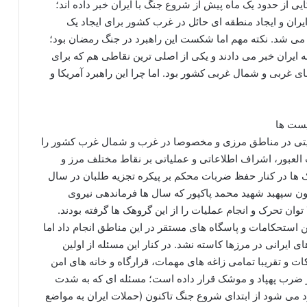
یی از حدود یک ماه پیش از شروع جنگ با ایران خبر داده اند؛
یران و ایجاد منطقه ای حائل در غرب کشور برای ایجاد یک
می شد. نکته مهم اما شکست این راهبرد در جنگ رمضان بود؛
ه ایران خبر می دادند و یکی از اصلی ترین نقاطی هم که برای
غربی و شمال غربی کشور بود. اما چرا این راهبرد آمریکا و
یست ها
منیتی در مناطق مرزی و مخصوصا در غرب و شمال غرب کشور را
العبور، اشراف اطلاعاتی و عملیاتی بر نقاط مختلف مرز و
ها در کنار حفظ ضربات محکم بر پیکره تجزیه طلبان در سال
ون سپهبد شهید محمد پاکپور که سال ها فرماندهی نیروی
وان تحرک و انجام عملیات را از این گروهک ها گرفته بودند.
ن استحکامات و پاسگاه های مستقر در این مناطق انجام داد اما
ی ایرانی در مرزها کاسته نشد. در کنار این مسئله از اولین
ت و تقریبا تمامی زاغه های مهمات، قرارگاه و خانه های امن
ر ضرب پهپاد و موشک قرار داده است؛ مسئله ای که به شدت
د می شود از ابتدای شروع جنگ تاکنون (حملات ایران به مواضع