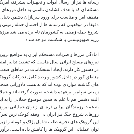
رسانه ها نیز از ارسال ادوات و تجهیزات پیشرفته آمریکا
مسئله ای که با هدف کشاندن ناامنی به داخل مرزهای ا
منطقه امن و مناسب برای ورود سربازان دشمن دنبال 
دقیقا در موقعیتی که رسانه ها از احتمال حمله زمینی ب
شروع حمله زمینی به کشورمان نام برده می شد مرزهای 
رژیم صهیونیستی با شکست مواجه شد؟
آمادگی مرزها و ضربات مستحکم ایران به مواضع ترور
نیروهای مسلح ایرانی سال هاست که تشدید تدابیر ا
در دستور کار دارند. ایجاد استحکامات در مناطق صعب 
مناطق کور در داخل کشور و رصد کامل تحرکات گروهک 
های گذشته مواردی بوده اند که به همت دلاورانی همچ
زمینی سپاه را برعهده داشت، صورت گرفته اند و عملا ت
البته دشمن هم با علم به همین موضوع حملاتی را به ای
به همت رزمندگان ایرانی ذره ای از توان عملیاتی نیروها
روزهای شروع جنگ نیز ایران بی وقفه کوچک ترین تحرکا
این گروهک های تجزیه طلب شامل پژاک و کومله را زی
توان عملیاتی این گروهک ها را کاهش داده است. برآور