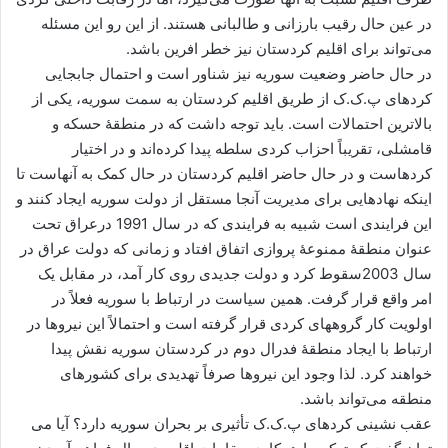
در عین حال رقیب بارزانی و طالبانی هستند. از این رو این مسئله
می‌تواند برای اقلیم کردستان نیز خطر افرین باشد.
در حال حاضر وضعیت سوریه نیز شناور است و احتمال جابجایی
کردهای پ.ک.ک از طریق اقلیم کردستان به سمت سوریه، یکی از
بالاترین احتمالات است. باید توجه داشت که در منطقۀ حسکه و
قامشلی، تقریباً احزاب کردی سلطه پیدا کرده‌اند و در اختیار
کردهاست و در حال حاضر اقلیم کردستان در حال کمک به آنهاست تا
اینکه نهادهایی برای مدیریت آنجا مستقل از دولت سوریه ایجاد کنند و
این فرایندی است شبیه به فرایندی که در سال 1991 درعراق تحت
عنوان منطقۀ ممنوعۀ پروازی اتفاق افتاد و زمانی که دولت عراق در
سال 2003سقوط کرد و دولت جدیدی روی کار آمد، در مقابل یک
امر واقع قرار گرفت. همین سیاست در ارتباط با سوریه فعلاً در
اولویت کار گروههای کردی قرار گرفته است و احتمالاً این نیروها در
ارتباط با ایجاد منطقۀ فدرال دوم در کردستان سوریه نقش پیدا
خواهند کرد. لذا وجود این نیروها صرفاً تهدیدی برای کشورهای
منطقه می‌تواند باشد.
عقب نشینی کردهای پ.ک.ک تأثیری بر بحران سوریه دارد؟ آیا می