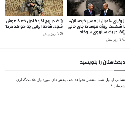
.
ک
و
پ
از رؤیای «تهران از مسیر کردستان»
پژاک در پیچ آخر؛ قندیل که خاموش
تا شکست پروژه موساد؛ جای خالی
شود، شاخه ایرانی چه خواهد کرد؟
ژ
پژاک در یک سناریوی سوخته
ا
3 روز پیش
ک
3 روز پیش
دیدگاهتان را بنویسید
نشانی ایمیل شما منتشر نخواهد شد.
بخش‌های موردنیاز علامت‌گذاری
شده‌اند
*
د
ی
د
گ