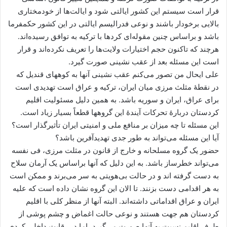
قرار است سیستم این کشور ایالتی شود و ایالت‌ها از خودمختاری
بالایی برخودار باشند و نوعی فدرالیسم ایالتی در این کشور حکمفرما
باشد و براساس چنین مقوله‌ای کردها با ترکیه به توافق رسیده‌اند.
هرچند که تاکنون حجم اختیارات ولایت‌ها را تعریف نکرده‌اند و قرار
است این مسئله بعد از عقب نشینی صورت گیرد.
علی ایحال من تصور می‌کنم عقب نشینی آنها به کوههای قندیل که
در نقطۀ مثلث مرزی میان ایران، ترکیه و عراق است تهدیدی است
برای عراق، ایران و سوریه باشد. به همین دلیل مسئولیت اقلیم
کردستان دربارۀ تحرکات آیندۀ این گروهها قطعاً بسیار زیاد است.
این مسئله تا چه میزان بر منافع ملی و امنیتی ایران تأثیرگذار است؟
آیا این مسئله می‌تواند به طور جدی تهدیدآفرین باشد؟
حضور یک گروه مسلحانه و خارج از قانون در مثلت مرزی، فی نفسه
می‌تواند خطرساز باشد. به این دلیل که آنها براساس یک آرمان سلاح
به دست گرفته اند و در حالت بی‌هویتی به سر می‌برند و ممکن است
به هر اقدامی دست بزنند. تا الان این گروه نشان داده است که علیه
ایران و عراق اقداماتی داشته‌اند. البته آنها از منظر کلی با اقلیم
کردستان هم جهت هستند و نوعی حالت اغماض و چشم پوشی از
طرف اقلیم نسبت به آنها صورت می‌گیرد، اما در رقابت داخلی کردی