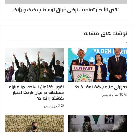
ا
ت
نقض آشکار تمامیت ارضی عراق توسط پ.ک.ک و پژاک
گ
م
ر
ا
و
م
ه
ی
نوشته های مشابه
ک
ت
ک
ا
ر
ر
د
ض
س
ی
ت
ع
ی
ر
ز
ا
پ
ق
دم‌پارتی علیه پ‌ک‌ک امضا کرد؟
افول گفتمان اسلحه؛ چرا مبارزه
.
ت
مسلحانه در میان کردها اعتبار
10 ساعت پیش
ک
و
گذشته را ندارد؟
.
س
2 روز پیش
ک
ط
پ
.
ک