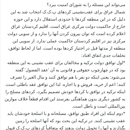
می‌تواند این مسئله را به شورای امنیت ببرد؟
شمال عراق برای عقب‌نشینی کردهای پ.ک.ک انتخاب شد به این
دلیل که در این منطقه کردها تا حدودی استقلال دارد و این حوزه
خارج از حاکمیت دولت مرکزی عراق است. اقلیم کردستان عراق
اعلام کرده است که توان بیرون کردن آنها را ندارد و از سویی دولت
مرکزی نیز در اقلیم کردستان حاکمیت عملی ندارد. از سویی این
منطقه از مدتها قبل در اختیار کردها بوده است. اما از لحاظ توافق،
تخلفات جدی اتفاق افتاد:
*اول توافق دولت ترکیه و مخالفان برای عقب نشینی به این منطقه
بود که در چهارچوب حقوقی و قانونی به آن ‘عقد الفضول’ گفته
می‌شود: یعنی اینکه دو نفر با هم توافق کنند و مال الغیر را تصرف
کنند؛ اعم از خرید، فروش و یا اجاره. لذا این توافق عقد باطلی است.
اینکه ترکیه در توافق با کردها خودش تصمیم بگیرد، کردهای مسلح را
به کشور دیگری بدون هماهنگی بفرستد این اقدام قطعاً خلاف موازین
بین‌المللی است و باطل است.
*دوم اینکه این افراد طبق توافق، مسلحانه و با اسلحۀ خودشان باید
عقب نشینی کنند. در ترکیه این بحث بود که آنها اسلحه را زمین
بگذارند و آنها را تحویل دولت بدهند که متعاقباً کردهای پ.ک.ک قبول