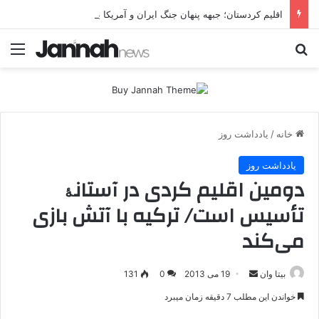
اقلیم کردستان؛ جبهه پنهان جنگ ایران و آمریکا یا هدف مستقل تهران؟ تهران چرا اربیل را زیر فشار موشکی و پهپادی قرار می‌دهد؟
جستجو برای
منو
خانه
/
یادداشت روز
یادداشت روز
دومین اقلیم کردی در آستانۀ
تأسیس است/ ترکیه با آتش بازی
می‌کند
بیتا وان
ا
19 می 2013
0
131
ر
خواندن این مطلب 7 دقیقه زمان میبرد
س