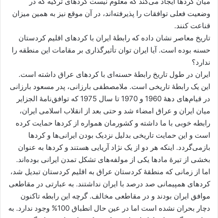
میان کردها ایجاد می‌کند که معلوم نیست کردهای ترکیه که در
وضعیت فعلی توافقات را پذیرفته‌اند، در آن موقع نیز به همین میزان
قناعت کنند.
تاریخ معاصر نشان داده که رابطۀ ایران با کردهای اقلیم کردستان
حسنه بوده است. آیا ایران توان تأثیرگذاری بر مقامات این منطقه را
ندارد؟
ایران در طول تاریخ رابطۀ حسنه‌ای با کردهای عراق داشته است.
این یک رابطۀ تاریخی است. ملامصطفی بارزانی، پدر مسعود بارزانی
در قیام‌های دهۀ 1960 و 1970 تا سال 1975 که توافق‌نامۀ الجزایر
میان ایران و عراق امضاء شد و حتی بعد از انقلاب اسلامی ایران،
رابطه خوبی با ما داشته و کشورمان همواره از کردها حمایت کرده
است و این حمایت تاریخی بدلیل نزدیک بودن ایرانی‌ها و کردها
بازمی‌گردد. اینکه هر دو از یک نژاد آریایی هستند و کردها به عنوان
بخشی از تیرۀ مادها یکی از مولفه‌های تشکل تمدن ایرانی بوده‌اند.
اما از زمانی که منطقۀ کردستان عراق به اقلیم کردستان تبدیل شد،
کردهای همپیمانی صد درصد با ایران نداشتند. به عبارتی در مقاطعی
موافق ایران بودند و در مقاطعی مخالف. گرچه این رابطه تاکنون
دچار بحران نشده است اما در عین حال انطباق 100% وجود ندارد. به