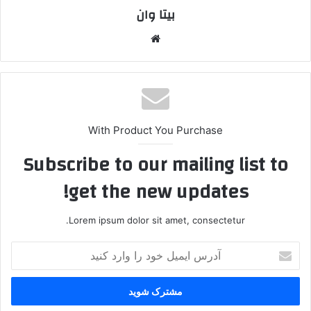
بیتا وان
وبس
ایت
With Product You Purchase
Subscribe to our mailing list to
get the new updates!
Lorem ipsum dolor sit amet, consectetur.
آ
د
ر
س
ا