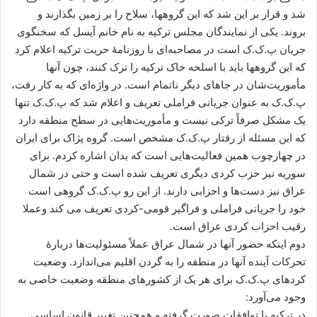
شد و قرار بر این شد که این گروهها، سلاح را بر زمین بگذارند و
بروند. یکی از نمایندگان مجلس ترکیه به نام خانم آیسل که سخنگوی
جریان پ.ک.ک است در مصاحبه‌ای با روزنامۀ حریت ترکیه اعلام کرد
که این گروهها باید با اسلحه خاک ترکیه را ترک کنند، چون آنها
مأموریت‌شان در جاهای دیگر ناتمام است. در واژه‌ای که به کار رفت،
پ.ک.ک به عنوان جریانی فراملی تعریف و اعلام شد که پ.ک.ک تنها
یک مشکل صرفاً ترکی نیست و مأموریت‌هایی در سطح منطقه دارد
که این مسئله از رفتار پ.ک.ک مشخص است. گروه پژاک برای ایران
در چهارچوب همین فعالیت‌هایی است که بدان اشاره کردم. برای
سوریه نیز حزب کردی دیگری تعریف شده است و حتی در شمال
عراق نیز دست‌ها و احزابی دارند. از این رو پ.ک.ک گروهی است
خود را جریانی فراملی و فراگیر قومی-کردی تعریف می کند وعملا
رقیب احزاب کردی عراق است.
دوم اینکه حضور آنها در شمال عراق عملاً مسئولیت‌ها دربارۀ
تحرکات آینده آنها در منطقه را به گردن اقلیم می‌اندازد. وضعیت
کردهای پ.ک.ک برای هر یک از کشورهای منطقه وضعیت خاصی به
وجود می‌آورد:
در ترکیه با توافقات صورت گرفته و همچنین تغییر قانون اساسی