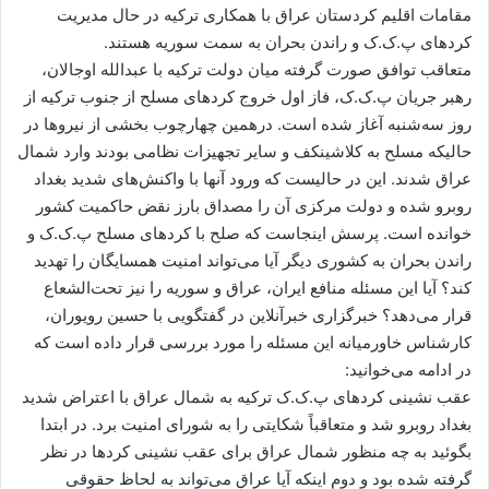
ا
مقامات اقلیم کردستان عراق با همکاری ترکیه در حال مدیریت
ل
کردهای پ.ک.ک و راندن بحران به سمت سوریه هستند.
ا
متعاقب توافق صورت گرفته میان دولت ترکیه با عبدالله اوجالان،
ی
رهبر جریان پ.ک.ک، فاز اول خروج کردهای مسلح از جنوب ترکیه از
م
روز سه‌شنبه آغاز شده است. درهمین چهارچوب بخشی از نیروها در
ی
حالیکه مسلح به کلاشینکف و سایر تجهیزات نظامی بودند وارد شمال
ل
عراق شدند. این در حالیست که ورود آنها با واکنش‌های شدید بغداد
روبرو شده و دولت مرکزی آن را مصداق بارز نقض حاکمیت کشور
خوانده است. پرسش اینجاست که صلح با کردهای مسلح پ.ک.ک و
راندن بحران به کشوری دیگر آیا می‌تواند امنیت همسایگان را تهدید
کند؟ آیا این مسئله منافع ایران، عراق و سوریه را نیز تحت‌الشعاع
قرار می‌دهد؟ خبرگزاری خبرآنلاین در گفتگویی با حسین رویوران،
کارشناس خاورمیانه این مسئله را مورد بررسی قرار داده است که
در ادامه می‌خوانید:
عقب نشینی کردهای پ.ک.ک ترکیه به شمال عراق با اعتراض شدید
بغداد روبرو شد و متعاقباً شکایتی را به شورای امنیت برد. در ابتدا
بگوئید به چه منظور شمال عراق برای عقب نشینی کردها در نظر
گرفته شده بود و دوم اینکه آیا عراق می‌تواند به لحاظ حقوقی