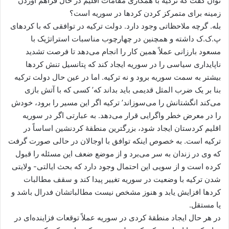
توان ‌گفت که ترکیه با همکاری مقامات اقلیم در حال فراهم آوردن
زمینه برای متمرکز کردن کردها در سوریه است؟
بله. گرچه ملاحظاتی وجود دارد. دولت ترکیه در توافقی که با کردهای
پ.ک.ک داشته و همچنین در چهارچوب مناسبات استراتژیک با
مسعود بارزانی عملاً همین کار را انجام می‌دهد تا فرصت تشدید
ناپایداری سیاسی را در سوریه ایجاد کند که پتانسیل تنش کردها
بیشتر به سمت سوریه برود و نه ترکیه. اما در عین حال دولت ترکیه
بنا بر یک ضرب المثل قدیمی باید بداند که’ کسی که با آتش بازی
می‌کند انگشتانش را می‌سوزاند’ ترکیه اگر این مسیر را برود، خودش
را در معرض خطر واگرایی قرار می‌دهد. به عبارتی اگر در سوریه
اقلیم کردستان ایجاد شود، بزرگترین منطقۀ کردنشین اساساً در
ترکیه است. به خصوص اینکه توافق با اوجالان در حالی صورت گرفت
که وی در زندان به سر می‌برد و از موضع ضعف این مسئله را قبول
کرده است و از سویی این احتمال وجود دارد که بحث ایالتی- ولایتی
شدن ترکیه با وضعیت در سوریه تغییر پیدا کند و سقف مطالبات
کردها افزایش یابد و هنوز مشخص نیست مطالباتشان فدرال باشد و
یا مستقل.
در هر حال ایجاد منطقۀ کردی در سوریه عملاً توقعات فزاینده‌ای در