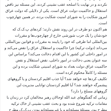
نکردند و در نهایت با اسلحه عقب نشینی کردند. این مسئله نیز ناقض
استقلال و حاکمیت دولت عراق است. یکی از دلایلی که دولت عراق
امروز شکایت را به شورای امنیت شکایت برده، در همین چهارچوب
است.
هم اکنون دو طرف در این روند نقش دارند؛ کردهای پ.ک.ک که
خودشان را یک حزب شورشی خارج از چهارچوب‌ها و مقررات‌
بین‌المللی اما طرفی که خود را پایبند به مقررات و قوانین بین‌المللی
می‌داند (دولت ترکیه) چرا حاکمیت و استقلال عراق را نقض می‌کند و
در امور داخلی این کشور با این اقدام دخالت می‌کند؟ براساس این
سه عنوان یعنی دخالت در امور داخلی، نقض استقلال و نقض
حاکمیت عراق دولت بغداد به شورای امنیتی شکایت برده و این
مسئله را کاملاً محکوم کرده است.
تکلیف کردها چه خواهد شد؟ آیا جذب اقلیم کردستان و یا گروههای
پیشمرگه خواهند شد؟ آیا اقلیم کردستان توانایی مدیریت این
گروههای مسلح را دارد؟
زمانی که گفتگوهای عبد الله اوجالان رهبر مخالفان کرد در زندان با
مقامات ترکیه شروع شده بود و بحث عقب نشینی از خاک ترکیه
مطرح بود، مسئلۀ مسلحانه و یا غیرمسلحانه بودن پ.ک.ک مطرح