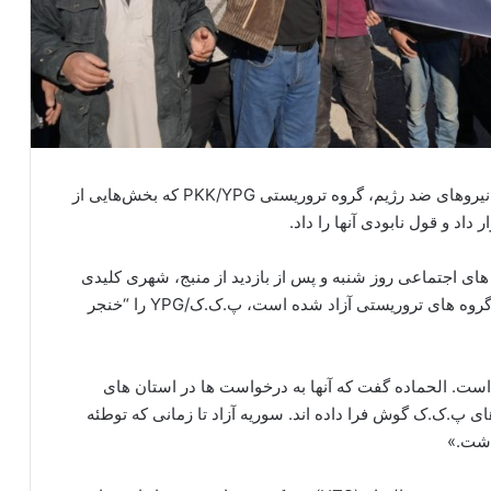
حسن الحماده، وزیر دفاع جدید سوریه در دولت موقت نیروهای ضد رژیم، گروه تروریستی PKK/YPG که بخش‌هایی از
اد و قول نابودی آنها را داد.
های اجتماعی روز شنبه و پس از بازدید از منبج، شهری کلیدی
که توسط ارتش ملی سوریه (SNA) مخالفان از دست گروه های تروریستی آزاد شده است، پ.ک.ک/YPG را “خنجر
ست. الحماده گفت که آنها به درخواست ها در استان های
 پ.ک.ک گوش فرا داده اند. سوریه آزاد تا زمانی که توطئه
داشت.»