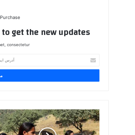
 Purchase
t to get the new updates!
et, consectetur.
آ
د
ر
س
ا
ی
م
ی
ل
ل
خ
ز
و
و
د
م
ر