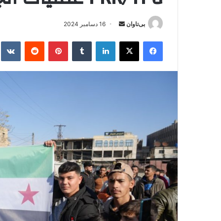
بی‌تاوان
ا
16 دسامبر 2024
ر
فیس بوک
X
لینکدین
‫تامبلر
‫پین‌ترست
‫رددیت
kte
س
ا
ل
ا
ی
م
ی
ل