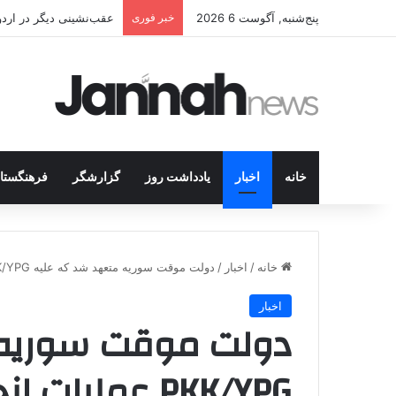
پنج‌شنبه, آگوست 6 2026
خبر فوری
عقب‌نشینی دیگر در اردوگاه پ.ک.ک/پژاک؛ YPJ د
خانه
اخبار
یادداشت روز
گزارشگر
فرهنگستا
خانه
/
اخبار
/
دولت موقت سوریه متعهد شد که علیه PKK/YPG عملیات انجام دهد
اخبار
دولت موقت سوریه 
PKK/YPG عملیات انجام دهد