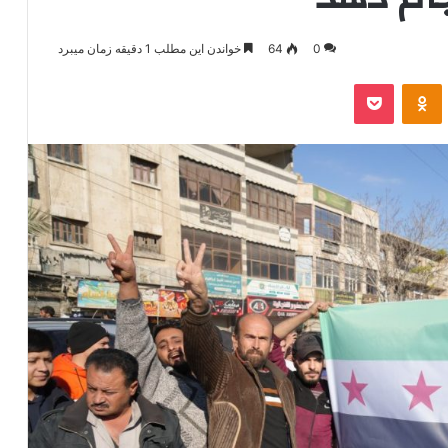
0
64
خواندن این مطلب 1 دقیقه زمان میبرد
‫VKonta
‫Odnoklassniki
پاکت