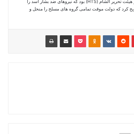
اظهارات وزیر بازتاب اظهارات قبلی احمد الشرع، رهبر هیئت تحریر الشام (HTS) بود که نیروهای ضد بشار اسد را
ح کرد که دولت موقت تمامی گروه های مسلح را منحل و
‫پین‌ترست
‫رددیت
‫VKontakte
‫Odnoklassniki
پاکت
اشتراک گذاری از طریق ایمیل
چاپ