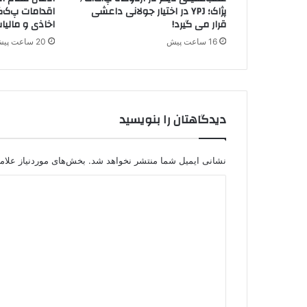
ب
پژاک؛ YPJ در اختیار جولانی داعشی
اقدامات پ‌ک‌ک
ه
قرار می گیرد!
اخاذی و مالیا
خ
16 ساعت پیش
20 ساعت پیش
ا
ن
و
ا
د
دیدگاهتان را بنویسید
ه
ک
و
د
نشانی ایمیل شما منتشر نخواهد شد.
بخش‌های موردنیاز علام
ک
د
ا
ن
ی
ق
د
ر
ب
گ
ا
ا
ن
ه
ی
ت