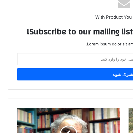
With Product You
Subscribe to our mailing lis
Lorem ipsum dolor sit am
ج
ا
ن
د