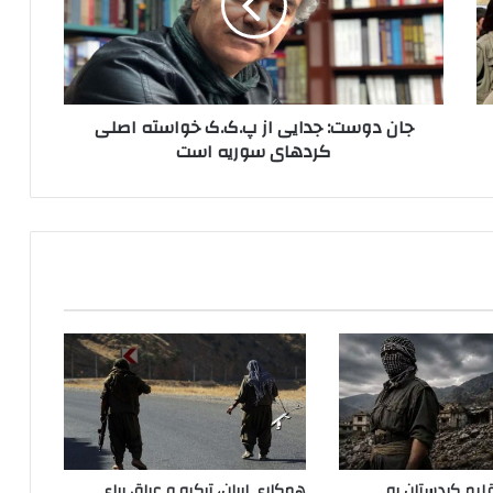
و
س
ت
:
ج
جان دوست: جدایی از پ.ک.ک خواسته اصلی
د
کردهای سوریه است
ا
ی
ی
ا
ز
پ
.
ک
.
ک
خ
و
ا
س
ت
لیم کردستان به
همکاری ایران، ترکیه و عراق برای