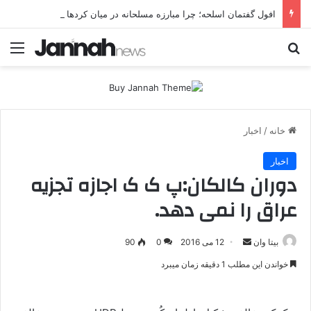
افول گفتمان اسلحه؛ چرا مبارزه مسلحانه در میان کردها اعتبار گذشته را ندارد؟
جستجو برای
منو
خانه
/
اخبار
اخبار
دوران کالکان:پ ک ک اجازه تجزیه
عراق را نمی دهد.
بیتا وان
ا
12 می 2016
0
90
ر
خواندن این مطلب 1 دقیقه زمان میبرد
س
ا
ل