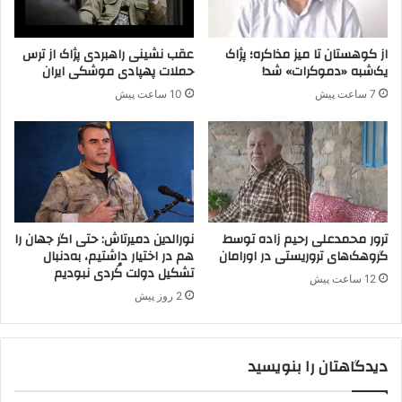
ع
ر
ر
د
ا
و
از کوهستان تا میز مذاکره؛ پژاک
عقب نشینی راهبردی پژاک از ترس
ق
ت
یک‌شبه «دموکرات» شد!
حملات پهپادی موشکی ایران
ک
ر
7 ساعت پیش
10 ساعت پیش
ش
ک
ت
ی
ه
ه
ش
ر
د
ا
ن
ب
د
ه
ب
ترور محمدعلی رحیم زاده توسط
نورالدین دمیرتاش: حتی اگر جهان را
ا
گروهک‌های تروریستی در اورامان
هم در اختیار داشتیم، به‌دنبال
تشکیل دولت کُردی نبودیم
د
12 ساعت پیش
ا
2 روز پیش
ن
ت
ق
دیدگاهتان را بنویسید
ا
د
گ