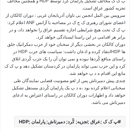
پ ک ک مخالف تشکیل پارلمان کُرد توسط HDP و همچنین مخالف
ا
تجزیه کشور عراق است.
ی
سرویس بین المل انجمن بی تاوان آذربایجان غربی : دوران کالکان از
م
اعضای شورای رهبری ک ج ک در مصاحبه با آژانس ANF اعلام کرد:
ی
پ ک ک تحت هیچ شرایطی اجازه تقسیم عراق را نخواهد داد، و در
ل
برابر هر اقدامی در این راستا ایستادگی خواهد کرد.
دوران کالکان در بخشی دیگر از سخنان خود از حزب دمکراتیک خلق
ها HDPانتقاد کرده و اذعان داشت: سیاست های حزب HDP در
راستای منافع کُردها نبوده و نمی توان آن را یک حزب کُردی اتلاق
کرد و این حزب نمی تواند پارلمان در کردستان تشکیل دهد و پ ک ک
مانع این اقدام ه د پ خواهد شد.
چندی پیش دمیرتاش پس از لغو مصونیت قضایی نمایندگان طی
سخنانی اعلام کرده بود ،ه د پ یک پارلمان کُردی مستقل تشکیل
خواهد داد و اظهارات دوران کالکان در راستای اعتراض به ادعای
دمیرتاش می باشد.
پ ک ک ;عراق ;تجزیه; کُرد; دمیرتاش; پارلمان ;HDP