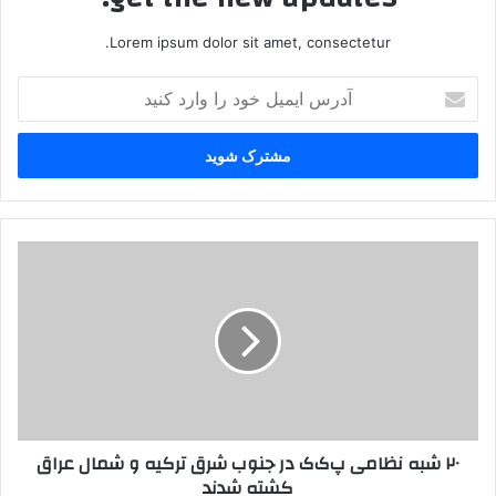
Lorem ipsum dolor sit amet, consectetur.
آ
د
ر
س
ا
ی
م
ی
۲
ل
۰
خ
ش
و
ب
د
ه
ر
ن
ا
ظ
و
ا
ا
م
۲۰ شبه نظامی پ‌ک‌ک در جنوب شرق ترکیه و شمال عراق
ر
ی
کشته شدند
د
پ‌