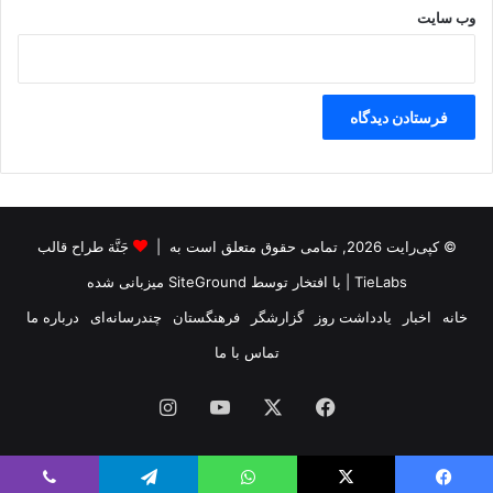
وب‌ سایت
© کپی‌رایت 2026, تمامی حقوق متعلق است به |
جَنَّة طراح قالب
TieLabs
| با افتخار توسط
SiteGround
میزبانی شده
خانه
اخبار
یادداشت روز
گزارشگر
فرهنگستان
چندرسانه‌ای
درباره ما
تماس با ما
فیس
X
یوتیوب
اینستاگرام
بوک