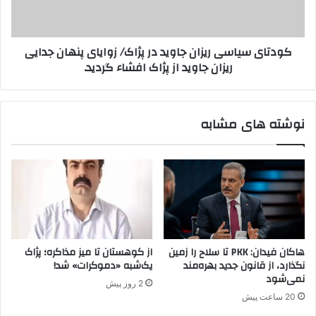
ا
س
ر
ی
ا
ا
کودتای سیاسی ریزان جاوید در پژاک/ زوایای پنهان جدایی
ن
س
ریزان جاوید از پژاک افشاء گردید.
ب
ی
ر
ر
ی
ی
ت
ز
نوشته های مشابه
ا
ا
ن
ن
د
ج
ر
ا
س
و
ا
ی
ی
د
ه
د
ک
ر
هاکان فیدان: PKK تا سلاح را زمین
از کوهستان تا میز مذاکره؛ پژاک
م
پ
نگذارد، از قانون جدید بهره‌مند
یک‌شبه «دموکرات» شد!
ک
ژ
نمی‌شود
2 روز پیش
ه
ا
20 ساعت پیش
ا
ک