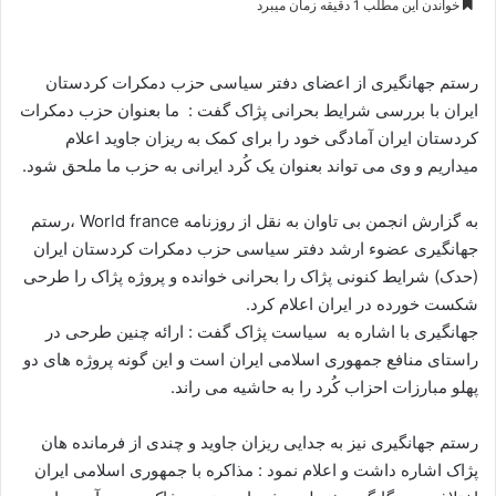
خواندن این مطلب 1 دقیقه زمان میبرد
س
ا
ل
رستم جهانگیری از اعضای دفتر سیاسی حزب دمکرات کردستان
ا
ایران با بررسی شرایط بحرانی پژاک گفت : ما بعنوان حزب دمکرات
ی
کردستان ایران آمادگی خود را برای کمک به ریزان جاوید اعلام
م
میداریم و وی می تواند بعنوان یک کُرد ایرانی به حزب ما ملحق شود.
ی
ل
به گزارش انجمن بی تاوان به نقل از روزنامه World france ،رستم
جهانگیری عضوء ارشد دفتر سیاسی حزب دمکرات کردستان ایران
(حدک) شرایط کنونی پژاک را بحرانی خوانده و پروژه پژاک را طرحی
شکست خورده در ایران اعلام کرد.
جهانگیری با اشاره به سیاست پژاک گفت : ارائه چنین طرحی در
راستای منافع جمهوری اسلامی ایران است و این گونه پروژه های دو
پهلو مبارزات احزاب کُرد را به حاشیه می راند.
رستم جهانگیری نیز به جدایی ریزان جاوید و چندی از فرمانده هان
پژاک اشاره داشت و اعلام نمود : مذاکره با جمهوری اسلامی ایران