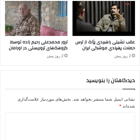
ی
/
م
ز
ا
و
ل
ا
ی
ی
ع
ا
ر
ی
عقب نشینی راهبردی پژاک از ترس
ترور محمدعلی رحیم زاده توسط
ب
حملات پهپادی موشکی ایران
گروهک‌های تروریستی در اورامان
پ
س
ن
2 روز پیش
2 روز پیش
ت
ه
ا
ا
ن
ن
دیدگاهتان را بنویسید
ج
د
ا
نشانی ایمیل شما منتشر نخواهد شد.
بخش‌های موردنیاز علامت‌گذاری
ی
ی
شده‌اند
*
ر
د
ی
ز
ی
ا
د
ن