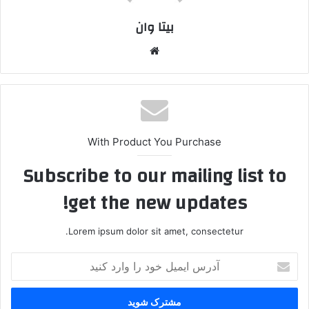
بیتا وان
وبس
ایت
With Product You Purchase
Subscribe to our mailing list to
get the new updates!
Lorem ipsum dolor sit amet, consectetur.
آ
د
ر
س