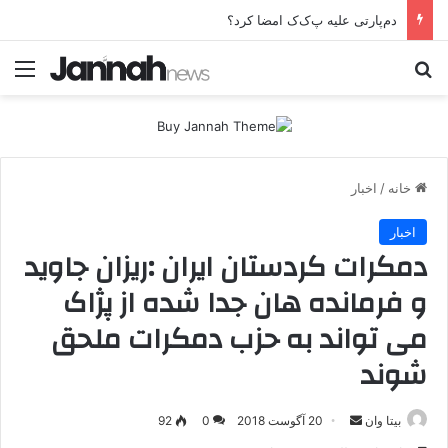
دم‌پارتی علیه پ‌ک‌ک امضا کرد؟
جستجو برای
منو
خانه
/
اخبار
اخبار
دمکرات کردستان ایران :ریزان جاوید
و فرمانده هان جدا شده از پژاک
می تواند به حزب دمکرات ملحق
شوند
بیتا وان
ا
20 آگوست 2018
0
92
ر