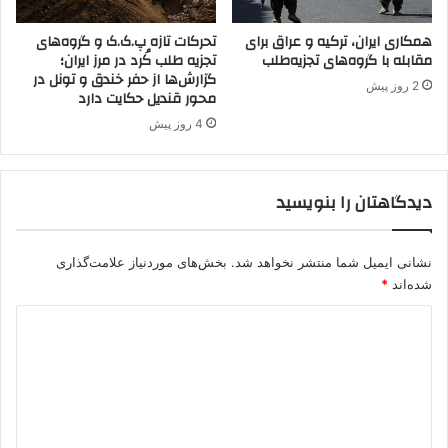
د
خ
ا
همکاری ایران، ترکیه و عراق برای
تحرکات تازه پ.ک.ک و گروه‌های
ا
مقابله با گروه‌های تجزیه‌طلب
تجزیه طلب کُرد در مرز ایران؛
د
ن
گزارش‌ها از حفر خندق و تونل در
ه
د
2 روز پیش
محور قندیل حکایت دارد
ا
ا
س
ن
4 روز پیش
ت
ف
ر
م
دیدگاهتان را بنویسید
ا
ن
د
نشانی ایمیل شما منتشر نخواهد شد.
بخش‌های موردنیاز علامت‌گذاری
ه
شده‌اند
*
ی
.
د
پ
ی
.
گ
د
گ
ا