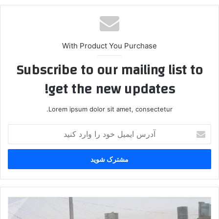
With Product You Purchase
Subscribe to our mailing list to
get the new updates!
Lorem ipsum dolor sit amet, consectetur.
آ
د
ر
س
ا
ی
م
ی
ف
ل
ر