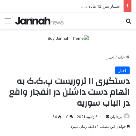
انتشار متن 12 ماده‌ای توافق نهایی بین ترکیه و پ.ک.ک
جستجو برای
منو
خانه
/
اخبار
اخبار
دستگیری ۱۱ تروریست پ.ک.ک به
اتهام دست داشتن در انفجار واقع
در الباب سوریه
بی‌تاوان
ا
5 ژانویه 2021
0
54
ر
خواندن این مطلب 1 دقیقه زمان میبرد
س