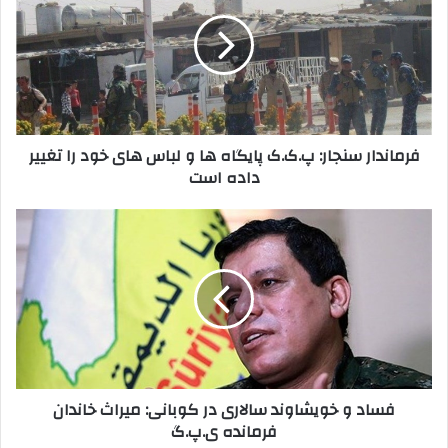
خ
م
و
ا
د
ن
ر
د
ا
ا
و
ر
ا
س
فرماندار سنجار: پ.ک.ک پایگاه ها و لباس های خود را تغییر
ر
ن
داده است
د
ج
ک
ا
ن
ر
ف
ی
:
س
د
پ
ا
.
د
ک
و
.
خ
ک
و
پ
ی
ا
ش
فساد و خویشاوند سالاری در کوبانی: میراث خاندان
ی
ا
فرمانده ی.پ.گ
گ
و
ا