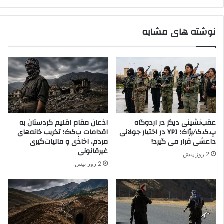
ن
ه
د
ه
س
نوشته های مشابه
ا
ا
و
ل
ل
ا
ب
ر
ا
ی
س
د
ه
ر
ا
ک
ی
و
عقب‌نشینی دیگر در اردوگاه
اذعان مقام اقلیم کردستان به
خ
ب
پ.ک.ک/پژاک؛ YPJ در اختیار جولانی
اقدامات پ‌ک‌ک؛ تخریب خانه‌های
و
ا
داعشی قرار می گیرد!
مردم، اخاذی و مالیات‌گیری
د
ن
غیرقانونی
2 روز پیش
ر
ی
2 روز پیش
ا
:
ت
م
غ
ی
ی
ر
ی
ا
ر
ث