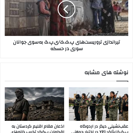
ر
ا
ت
ن
ش
د
ت
ا
ر
ز
ک
ی
تیراندازی تروریست‌های پ.ک.ک/ی.پ.گ به‌سوی جوانان
ی
ت
سوری در حسکه
ه
ر
ب
و
ر
ر
ا
ی
نوشته های مشابه
ی
س
پ
ت‌
ا
ه
ی
ا
ا
ی
ن
پ
د
.
ا
ک
د
.
عقب‌نشینی دیگر در اردوگاه
اذعان مقام اقلیم کردستان به
ن
ک
پ.ک.ک/پژاک؛ YPJ در اختیار جولانی
اقدامات پ‌ک‌ک؛ تخریب خانه‌های