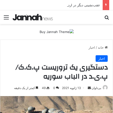
عقب‌نشینی دیگر در اردوگاه پ.ک.ک/پژاک؛ YPJ در اختیار جولانی داعشی قرار می گیرد!
جستجو برای
منو
خانه
/
اخبار
اخبار
دستگیری یک تروریست پ.ک.ک/
پ.ی.د در الباب سوریه
بی‌تاوان
ا
13 ژانویه 2021
0
49
کمتر از یک دقیقه
ر
س
ا
ل