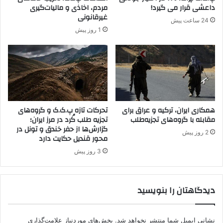
ب
/
داعشی قرار می گیرد!
مردم، اخاذی و مالیات‌گیری
ه
ی
غیرقانونی
24 ساعت پیش
ح
.
1 روز پیش
ض
پ
و
.
ر
گ
پ
ب
.
ه‌
ک
س
.
و
ک
همکاری ایران، ترکیه و عراق برای
تحرکات تازه پ.ک.ک و گروه‌های
ی
مقابله با گروه‌های تجزیه‌طلب
تجزیه طلب کُرد در مرز ایران؛
د
ج
گزارش‌ها از حفر خندق و تونل در
ر
و
2 روز پیش
محور قندیل حکایت دارد
ا
ا
ی
ن
3 روز پیش
ن
ا
ک
ن
ش
س
دیدگاهتان را بنویسید
و
و
ر
ر
ی
نشانی ایمیل شما منتشر نخواهد شد.
بخش‌های موردنیاز علامت‌گذاری
د