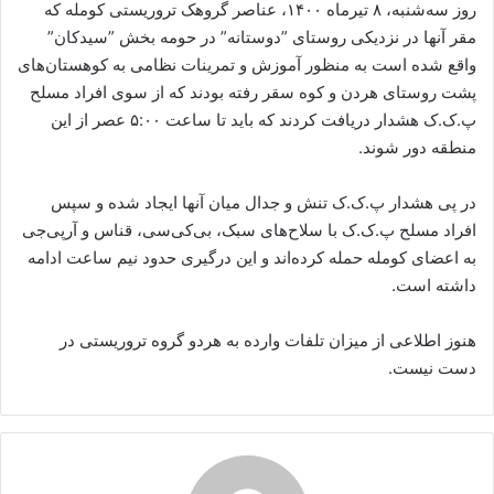
روز سەشنبە، ٨ تیرماه ١۴٠٠، عناصر گروهک تروریستی کوملە کە
مقر آنها در نزدیکی روستای ”دوستانە” در حومە بخش ”سیدکان”
واقع شدە است بە منظور آموزش و تمرینات نظامی بە کوهستان‌های
پشت روستای هردن و کوه سقر رفتە بودند کە از سوی افراد مسلح
پ.ک.ک هشدار دریافت کردند کە باید تا ساعت ۵:٠٠ عصر از این
منطقە دور شوند.
در پی هشدار پ.ک.ک تنش و جدال میان آنها ایجاد شدە و سپس
افراد مسلح پ.ک.ک با سلاح‌های سبک، بی‌کی‌سی، قناس و آرپی‌جی
بە اعضای کوملە حملە کردەاند و این درگیری حدود نیم ساعت ادامە
داشتە است.
هنوز اطلاعی از میزان تلفات وارده به هردو گروه تروریستی در
دست نیست.