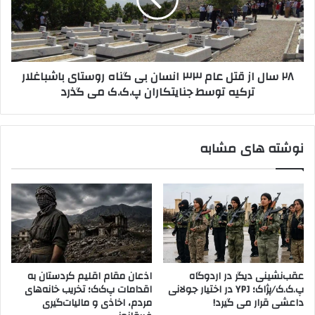
ر
ل
ی
ا
ک
ز
ا
ق
ب
ت
۲۸ سال از قتل عام ۳۳ انسان بی گناه روستای باشباغلار
ا
ل
ترکیه توسط جنایتکاران پ.ک.ک می گذرد
ر
ع
د
ا
ی
م
گ
۳
نوشته های مشابه
ر
۳
ب
ا
ر
ن
ا
س
س
ا
ت
ن
ف
ب
ا
ی
د
گ
عقب‌نشینی دیگر در اردوگاه
اذعان مقام اقلیم کردستان به
ه
ن
پ.ک.ک/پژاک؛ YPJ در اختیار جولانی
اقدامات پ‌ک‌ک؛ تخریب خانه‌های
پ
ا
داعشی قرار می گیرد!
مردم، اخاذی و مالیات‌گیری
.
ه