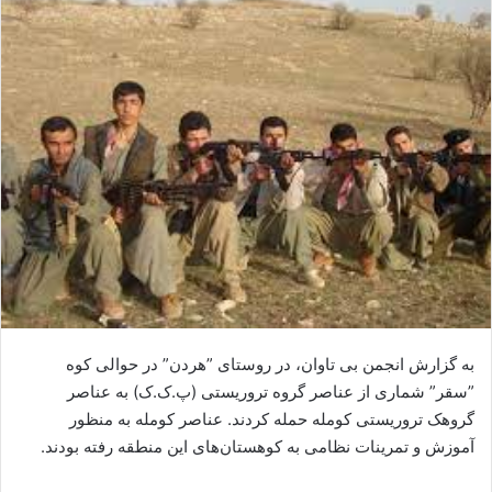
ا
ی
م
ی
ل
به گزارش انجمن بی تاوان، در روستای ”هردن” در حوالی کوه
”سقر” شماری از عناصر گروه تروریستی (پ.ک.ک) بە عناصر
گروهک تروریستی کوملە حملە کردند. عناصر کوملە بە منظور
آموزش و تمرینات نظامی بە کوهستان‌های این منطقە رفتە بودند.