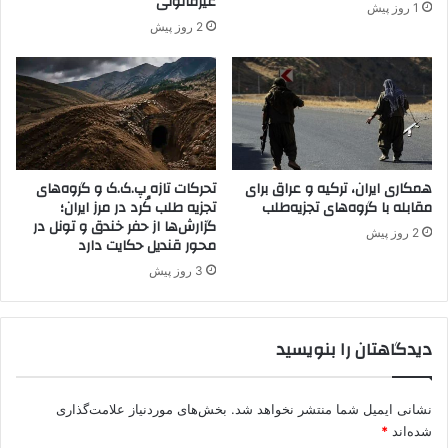
غیرقانونی
1 روز پیش
ک
ر
2 روز پیش
.
و
ک
س
ا
ت
ز
ا
ک
ی
و
ب
د
ا
ک
همکاری ایران، ترکیه و عراق برای
تحرکات تازه پ.ک.ک و گروه‌های
ش
مقابله با گروه‌های تجزیه‌طلب
تجزیه طلب کُرد در مرز ایران؛
ا
ب
گزارش‌ها از حفر خندق و تونل در
ن
ا
2 روز پیش
محور قندیل حکایت دارد
س
غ
ر
ل
3 روز پیش
ب
ا
ا
ر
ز
ت
دیدگاهتان را بنویسید
ا
ر
ن
ک
ت
ی
نشانی ایمیل شما منتشر نخواهد شد.
بخش‌های موردنیاز علامت‌گذاری
ا
ه
شده‌اند
*
ک
ت