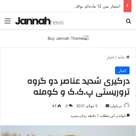
انتشار متن 12 ماده‌ای توافق نهایی بین ترکیه و پ.ک.ک
جستجو برای
منو
خانه
/
اخبار
اخبار
درگیری شدید عناصر دو گروه
تروریستی پ.ک.ک و کومله
بی‌تاوان
ا
5 جولای 2021
0
45
ر
خواندن این مطلب 1 دقیقه زمان میبرد
س
ا
ل