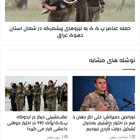
ر
ن
ی
ا
س
ص
ت
ر
حمله عناصر پ ک ک به نیروهای پیشمرگه در شمال استان
ی
پ
دهوک عراق
پ
ک
.
ک
ک
ب
.
ه
نوشته های مشابه
ک
ن
/
ی
پ
ر
ژ
و
ا
ه
ک
ا
(
ی
۳
پ
)
ی
نورالدین دمیرتاش: حتی اگر جهان را
عقب‌نشینی دیگر در اردوگاه
ش
هم در اختیار داشتیم، به‌دنبال
پ.ک.ک/پژاک؛ YPJ در اختیار جولانی
م
تشکیل دولت کُردی نبودیم
داعشی قرار می گیرد!
ر
2 ساعت پیش
2 روز پیش
گ