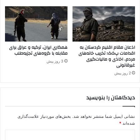
ه
د
ر
ش
م
ا
ل
اذعان مقام اقلیم کردستان به
همکاری ایران، ترکیه و عراق برای
اقدامات پ‌ک‌ک؛ تخریب خانه‌های
مقابله با گروه‌های تجزیه‌طلب
ا
مردم، اخاذی و مالیات‌گیری
س
3 روز پیش
غیرقانونی
ت
ا
2 روز پیش
ن
د
ه
دیدگاهتان را بنویسید
و
ک
ع
نشانی ایمیل شما منتشر نخواهد شد.
بخش‌های موردنیاز علامت‌گذاری
ر
شده‌اند
*
ا
ق
د