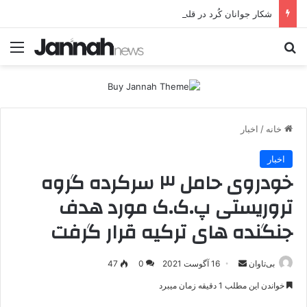
شکار جوانان کُرد در قلب اروپا؛ پ.ک.ک چگونه از آزادی‌های غرب برای تأمین نیروی انسانی سوءاستفاده می‌کند؟
جستجو برای
منو
خانه
/
اخبار
اخبار
خودروی حامل ۳ سرکرده گروه
تروریستی پ.ک.ک مورد هدف
جنگنده های ترکیه قرار گرفت
بی‌تاوان
ا
16 آگوست 2021
0
47
ر
خواندن این مطلب 1 دقیقه زمان میبرد
س