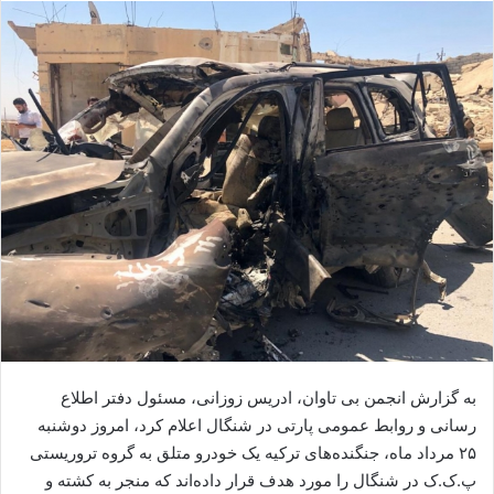
ا
ل
ا
ی
م
ی
ل
به گزارش انجمن بی تاوان، ادریس زوزانی، مسئول دفتر اطلاع
رسانی و روابط عمومی پارتی در شنگال اعلام کرد، امروز دوشنبە
٢۵ مرداد ماه، جنگندەهای ترکیە یک خودرو متلق به گروه تروریستی
پ.ک.ک در شنگال را مورد هدف قرار دادەاند کە منجر بە کشتە و