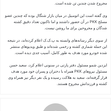
مجروح شدن چندین تن شدە است.
وی گفتە است این اتومبیل در میان بازار شنگال بودە کە چندین عضو
مسلح PKK در آن حضور داشتند و اما تاکنون تعداد دقیق کشتە
شدگان و مجروحین برای ما روشن نیست.
از سوی دیگر رسانەهای وابستە بە پ.ک.ک اعلام کردەاند، در نتیجە
این حملە شماری کشتە و زخمی شدەاند و طبق ویدیوهای منتشر
شدە خودرو مورد هدف بە طور کامل، آسیب جدی دیدە است.
ایزدین شمو مسئول دفتر پارتی در سنونی اعلام کرد، سعید حسن
مسئول نیروهای PKK همراه با دختران و پسران خود مورد هدف
قرار گرفتەاند، سعید به هلاکت رسیده و یک نفر دیگر نیز همراه وی
کشتە و فرزندانش مجروح هستند.