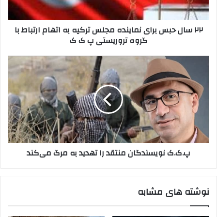
و
س
ا
ب
۲۲ سال حبس برای نماینده مجلس ترکیه به اتهام ارتباط با
ر
ر
گروه تروریستی پ ک ک
د
ا
ک
ی
ن
ن
پ
ی
م
.
د
ا
ک
ی
.
ن
ک
د
ن
ه
و
م
ی
ج
س
پ.ک.ک نویسندگان منتقد را تهدید به مرگ می‌کند
ل
ن
س
د
ت
گ
ر
ا
نوشته های مشابه
ک
ن
ی
م
ه
ن