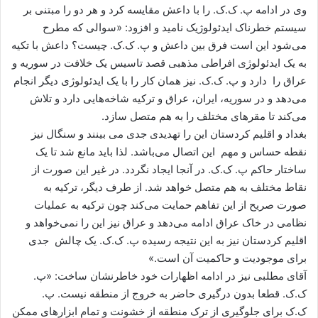
وی در ادامه پ. ک.ک. را با داعش مقایسه کرد و هر دو را مبتنی بر
سیستم خطرناک ایدئولوژیک نامید و افزود: «سوالی که مطرح
می‌شود این است فرق بین داعش و پ. ک.ک. چیست؟ داعش با تکیه
به یک ایدئولوژی افراطی مذهبی قصد تاسیس یک خلافت در سوریه و
عراق را دارد و پ. ک.ک. نیز همان کار را با یک ایدئولوژی دیگر انجام
می‌دهد و در سوریه، ایران، عراق و ترکیه شاخه‌هایی دارد و تلاش
می‌کند تا مقرهای مختلف را به هم متصل سازد.
بغداد و اقلیم کردستان این را تهدیدی جدی می بینند و سنگال نیز
نقطه حساس و مهم این اتصال می‌باشد. لذا باید مانع شد تا یک
ساختار حاکم پ. ک.ک. در آنجا ایجاد نگردد. در غیر این صورت از
نقاط مختلف به هم متصل خواهد شد. از طرف دیگر، ترکیه به
صورت صریح از این تفاهم حمایت می‌کند چون ترکیه به عملیات
نظامی در خاک عراق ادامه می‌دهد و عراق نیز این را نمی‌خواهد و
اقلیم کردستان نیز به این نتیجه رسیده پ. ک.ک. یک چالش جدی
برای موجودیت و حاکمیت آن است.»
آقای مطلبی نیز در ادامه اظهارات خود خاطرنشان ساخت: «پ.
ک.ک. قطعا بدون درگیری حاضر به خروج از منطقه نیست. پ.
ک.ک برای جلوگیری از ترک منطقه از خشونت و تمام ابزارهای ممکن