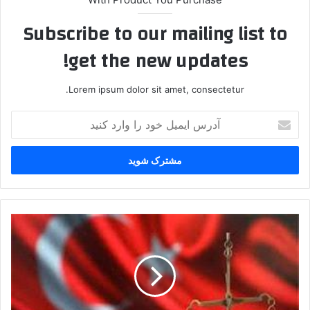
Subscribe to our mailing list to
get the new updates!
Lorem ipsum dolor sit amet, consectetur.
آ
د
ر
س
ا
ی
م
ی
۲
ل
۲
خ
س
و
ا
د
ل
ر
ح
ا
ب