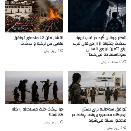
ب
ت
ه
ق
ا
د
ت
ر
ه
ا
ا
ت
شکار جوانان کُرد در قلب اروپا؛
انتشار متن 12 ماده‌ای توافق
م
ه
پ.ک.ک چگونه از آزادی‌های غرب
نهایی بین ترکیه و پ.ک.ک
ا
د
برای تأمین نیروی انسانی
2 روز پیش
ر
ی
سوءاستفاده می‌کند؟
ت
د
18 ساعت پیش
ب
ب
ا
ه
ط
م
ب
ر
ا
گ
گ
م
ر
ی‌
و
توافق سه‌جانبه برای بستن
چرا پ‌ک‌ک جنگ مسلحانه را کنار
ک
اردوگاه مخمور؛ پرونده پ‌ک‌ک در
گذاشت؟
ه
ن
مخمور بسته می‌شود
ت
د
5 روز پیش
ر
4 روز پیش