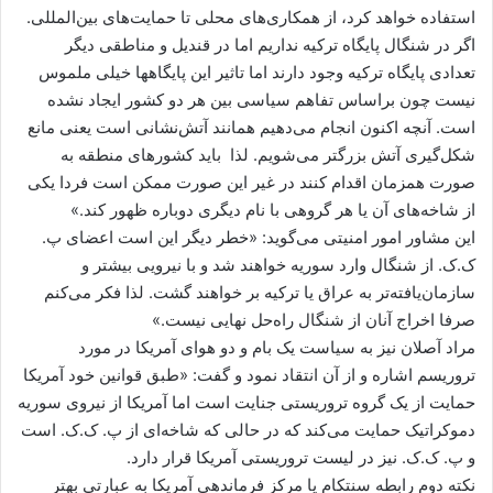
استفاده خواهد کرد، از همکاری‌های محلی تا حمایت‌های بین‌المللی.
اگر در شنگال پایگاه ترکیه نداریم اما در قندیل و مناطقی دیگر
تعدادی پایگاه ترکیه وجود دارند اما تاثیر این پایگاهها خیلی ملموس
نیست چون براساس تفاهم سیاسی بین هر دو کشور ایجاد نشده
است. آنچه اکنون انجام می‌دهیم همانند آتش‌نشانی است یعنی مانع
شکل‌گیری آتش بزرگتر می‌شویم. لذا باید کشورهای منطقه به
صورت همزمان اقدام کنند در غیر این صورت ممکن است فردا یکی
از شاخه‌های آن یا هر گروهی با نام دیگری دوباره ظهور کند.»
این مشاور امور امنیتی می‌گوید: «خطر دیگر این است اعضای پ.
ک.ک. از شنگال وارد سوریه خواهند شد و با نیرویی بیشتر و
سازمان‌یافته‌تر به عراق یا ترکیه بر خواهند گشت. لذا فکر می‌کنم
صرفا اخراج آنان از شنگال راه‌حل نهایی نیست.»
مراد آصلان نیز به سیاست یک بام و دو هوای آمریکا در مورد
تروریسم اشاره و از آن انتقاد نمود و گفت: «طبق قوانین خود آمریکا
حمایت از یک گروه تروریستی جنایت است اما آمریکا از نیروی سوریه
دموکراتیک حمایت می‌کند که در حالی که شاخه‌ای از پ. ک.ک. است
و پ. ک.ک. نیز در لیست تروریستی آمریکا قرار دارد.
نکته دوم رابطه سنتکام یا مرکز فرماندهی آمریکا به عبارتی بهتر