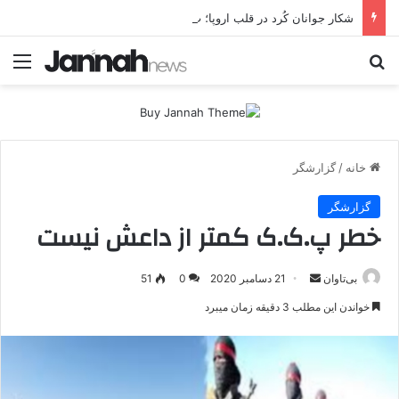
شکار جوانان کُرد در قلب اروپا؛ پ.ک.ک چگونه از آزادی‌های غرب برای تأمین نیروی انسانی سوءاستفاده می‌کند؟
جستجو برای
منو
خانه
/
گزارشگر
گزارشگر
خطر پ.ک.ک کمتر از داعش نیست
بی‌تاوان
ا
21 دسامبر 2020
0
51
ر
خواندن این مطلب 3 دقیقه زمان میبرد
س
ا
ل
ا