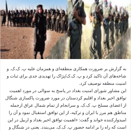
ی
م
ی
ل
به گزارش بر ضرورت همکاری منطقه‌ای و همزمان علیه پ. ک.ک. و
شاخه‌های آن تاکید کرد و پ. ک.ک/پژاک را تهدیدی جدی برای ثبات و
امنیت منطقه توصیف کرد.
این مشاور شورای امنیت بغداد در پاسخ به سوالی در مورد اهمیت
توافق اخیر بغداد و اقلیم کردستان در مورد ضرورت پاکسازی شنگال
از اعضای مسلح پ. ک.ک. و سرانجام از تمام شمال عراق ازجمله
مناطق هم مرز با ایران و ترکیه، از این توافق استقبال نمود و آن را
امیدوارکننده خواند و گفت: «اهمیت توافق اخیر بغداد و اربیل در این
است که راه را بر ادامه حضور پ. ک.ک. می‌بندد. یعنی در شنگال و