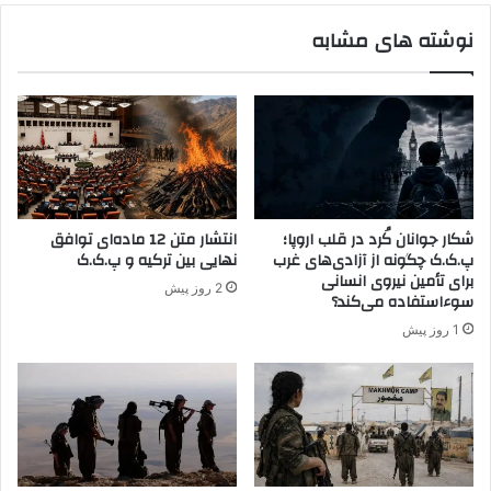
ب
ا
نوشته های مشابه
ا
ب
ر
ب
ز
ه
ا
«
ن
ق
ی
ن
د
ی
ل
شکار جوانان کُرد در قلب اروپا؛
انتشار متن 12 ماده‌ای توافق
»
پ.ک.ک چگونه از آزادی‌های غرب
نهایی بین ترکیه و پ.ک.ک
:
برای تأمین نیروی انسانی
2 روز پیش
ا
سوءاستفاده می‌کند؟
خ
1 روز پیش
ت
ل
ا
ف
ا
ت
س