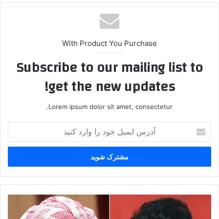
With Product You Purchase
Subscribe to our mailing list to
get the new updates!
Lorem ipsum dolor sit amet, consectetur.
آ
د
ر
س
ا
ی
م
ی
ج
ل
ز