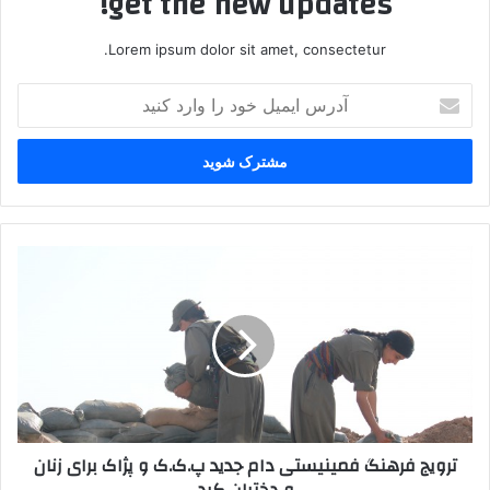
get the new updates!
Lorem ipsum dolor sit amet, consectetur.
آ
د
ر
س
ا
ی
م
ی
ت
ل
ر
خ
و
و
ی
د
ج
ر
ف
ا
ر
و
ه
ا
ن
ترویج فرهنگ فمینیستی دام جدید پ.ک.ک و پژاک برای زنان
ر
گ
د
ف