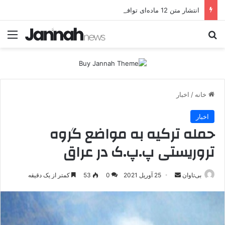
انتشار متن 12 ماده‌ای توافق نهایی بین ترکیه و پ.ک.ک
جستجو برای
منو
خانه
/
اخبار
اخبار
حمله ترکیه به مواضع گروه
تروریستی پ.پ.ک در عراق
بی‌تاوان
ا
25 آوریل 2021
0
53
کمتر از یک دقیقه
ر
س
ا
ل