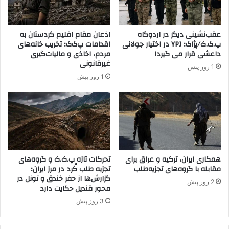
ژ
ا
ا
ی
ک
ر
عقب‌نشینی دیگر در اردوگاه
اذعان مقام اقلیم کردستان به
ب
ا
پ.ک.ک/پژاک؛ YPJ در اختیار جولانی
اقدامات پ‌ک‌ک؛ تخریب خانه‌های
ر
ن
داعشی قرار می گیرد!
مردم، اخاذی و مالیات‌گیری
ا
ی
غیرقانونی
1 روز پیش
ی
د
1 روز پیش
ز
ر
ن
ر
ا
ا
ن
س
و
ت
د
ا
خ
ی
ت
همکاری ایران، ترکیه و عراق برای
تحرکات تازه پ.ک.ک و گروه‌های
س
مقابله با گروه‌های تجزیه‌طلب
تجزیه طلب کُرد در مرز ایران؛
ر
ی
گزارش‌ها از حفر خندق و تونل در
ا
ا
2 روز پیش
محور قندیل حکایت دارد
ن
س
ک
ت
3 روز پیش
ر
ه
د
ا