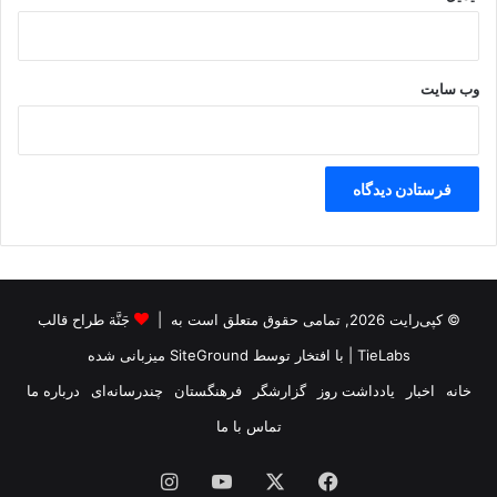
.
ک
وب‌ سایت
© کپی‌رایت 2026, تمامی حقوق متعلق است به |
جَنَّة طراح قالب
TieLabs
| با افتخار توسط
SiteGround
میزبانی شده
خانه
اخبار
یادداشت روز
گزارشگر
فرهنگستان
چندرسانه‌ای
درباره ما
تماس با ما
فیس
X
یوتیوب
اینستاگرام