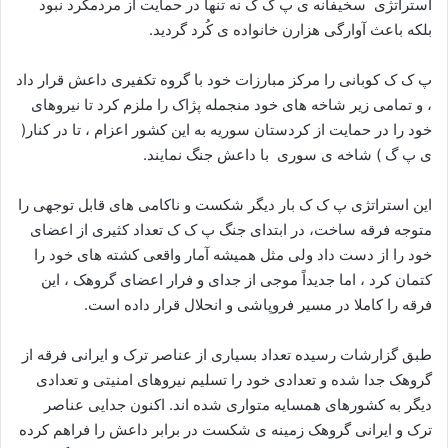
استراتژی سخیفانه ی پ ک ک نه تنها در حمایت از مردمکُرد نبود
بلکه باعث آوارگی هزارن خانواده ی کُرد گردید.
پ ک ک کوبانی را مرکز مبارزات خود با گروه تکفیری داعش قرار داد
، و تمامی زیر شاخه های خود منجمله پژاک را ملزم کرد تا نیروهای
خود را در حمایت از کردستان سوریه به این کشور اعزام ، تا در کنار(
ی پ گ ) شاخه ی سوری با داعش جنگ نمایند.
این استراتژی پ ک ک بار دیگر شکست و ناکامی های قابل توجهی را
متوجه فرقه ساخت، در ابتدای جنگ پ ک ک تعداد کثیری از اعضای
خود را از دست داد ولی مثل همیشه آمار واقعی کشته های خود را
کتمان کرد ، اما جدیداً موجی از جدای و فرار اعضای گروهک ، این
فرقه را کاملا در مسیر فروپاشی و انحلال قرار داده است.
طبق گزارشات رسیده تعداد بسیاری از عناصر ترک و ایرانی فرقه از
گروهک جدا شده و تعدادی خود را تسلیم نیروهای امنیتی و تعدادی
دیگر به کشورهای همسایه متواری شده اند. اکنون جدایی عناصر
ترک و ایرانی گروهک زمینه ی شکست در برابر داعش را فراهم کرده