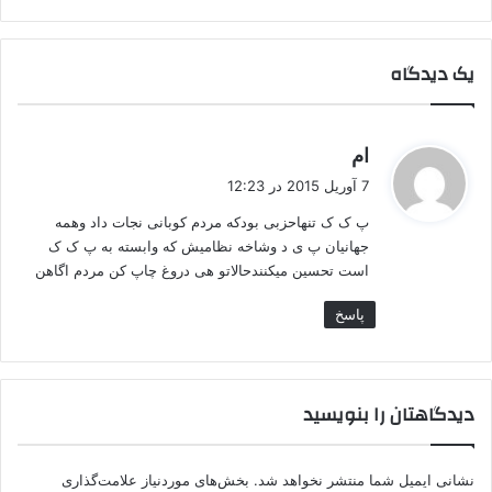
د
ک
ر
یک دیدگاه
د
ن
د
گ
ام
ف
7 آوریل 2015 در 12:23
ت
پ ک ک تنهاحزبی بودکه مردم کوبانی نجات داد وهمه
:
جهانیان پ ی د وشاخه نظامیش که وابسته به پ ک ک
است تحسین میکنندحالاتو هی دروغ چاپ کن مردم اگاهن
پاسخ
دیدگاهتان را بنویسید
نشانی ایمیل شما منتشر نخواهد شد.
بخش‌های موردنیاز علامت‌گذاری