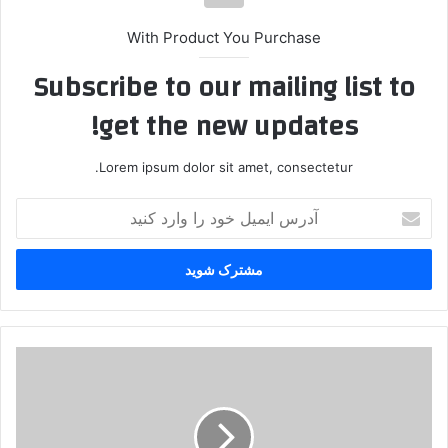
With Product You Purchase
Subscribe to our mailing list to
get the new updates!
Lorem ipsum dolor sit amet, consectetur.
آ
د
ر
س
ا
ی
م
ی
ا
ل
د
خ
ا
و
م
د
ه