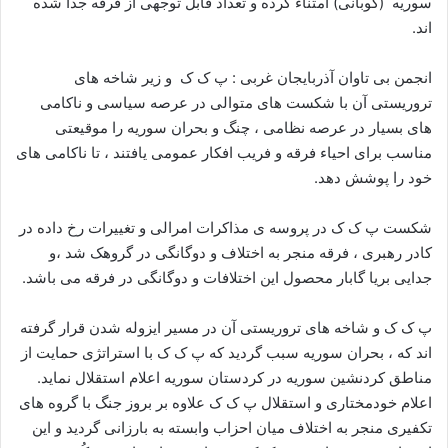
سوریه (کوبانی) امتناء کرده و تعداد قابل توجهی از فرقه جدا شده
ا
اند.
ی
م
انجمن بی تاوان آذربایجان غربی : پ ک ک و زیر شاخه های
ی
تروریستی آن با شکست های متوالی در عرصه سیاسی و ناکامی
ل
های بسیار در عرصه نظامی ، چنگ و بحران سوریه را موقیعتی
مناسب برای احیاء فرقه و فریب افکار عمومی یافتند ، تا ناکامی های
خود را پوشش دهد.
شکست پ ک ک در پروسه ی مذاکرات امرالی و تغییرات رخ داده در
کادر رهبری ، فرقه منجر به اختلاف و دوگانگی در گروهک شد ،و
جدایی بریا گابار محصول این اختلافات و دوگانگی در فرقه می باشد.
پ ک ک و شاخه های تروریستی آن در مسیر ایزوله شدن قرار گرفته
اند که ، بحران سوریه سبب گردید که پ ک ک با استراتژی حمایت از
مناطق کردنشین سوریه در کردستان سوریه اعلام استقلال نماید.
اعلام خودمختاری و استقلال پ ک ک علاوه بر بروز جنگ با گروه های
تکفیری منجر به اختلاف میان احزاب وابسته به بارزانی گردید و این