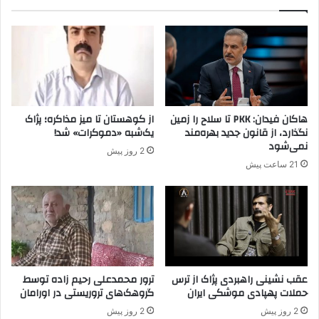
ی
خ
ک
ی
ن
ا
و
ب
ج
ا
و
ن
ا
د
ن
ی
هاکان فیدان: PKK تا سلاح را زمین
از کوهستان تا میز مذاکره؛ پژاک
۱
گ
نگذارد، از قانون جدید بهره‌مند
یک‌شبه «دموکرات» شد!
۲
ر
نمی‌شود
2 روز پیش
س
ک
21 ساعت پیش
ا
و
ل
ب
ه
ا
ر
ن
ا
ی
ک
ر
ش
ا
ت
آ
عقب نشینی راهبردی پژاک از ترس
ترور محمدعلی رحیم زاده توسط
حملات پهپادی موشکی ایران
گروهک‌های تروریستی در اورامان
ز
ا
2 روز پیش
2 روز پیش