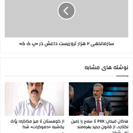
۳
م
ت
ا
ن
ن
ا
د
ز
ه
ک
ی
سازماندهی ۲ هزار تروریست داعش در «پ ک ک»
ر
۲
د
ه
ه
ز
ا
ا
نوشته های مشابه
ی
ر
س
ت
و
ر
ر
و
ی
ر
ه
ی
ر
س
ا
ت
د
د
هاکان فیدان: PKK تا سلاح را زمین
از کوهستان تا میز مذاکره؛ پژاک
ر
ا
نگذارد، از قانون جدید بهره‌مند
یک‌شبه «دموکرات» شد!
آ
ع
نمی‌شود