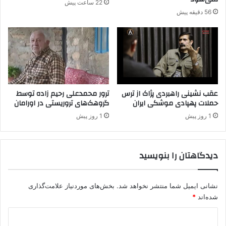
22 ساعت پیش
ت
ش
56 دقیقه پیش
ش
د
س
ر
و
«
ز
پ
ا
ک
ن
ک
د
»
عقب نشینی راهبردی پژاک از ترس
ترور محمدعلی رحیم زاده توسط
حملات پهپادی موشکی ایران
گروهک‌های تروریستی در اورامان
1 روز پیش
1 روز پیش
دیدگاهتان را بنویسید
نشانی ایمیل شما منتشر نخواهد شد.
بخش‌های موردنیاز علامت‌گذاری
شده‌اند
*
د