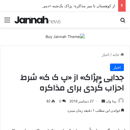
از کوهستان تا میز مذاکره؛ پژاک یک‌شبه «دموکرات» شد!
جستجو برای
منو
خانه
/
اخبار
اخبار
جدایی «پژاک» از «پ ک ک» شرط
احزاب کُردی برای مذاکره
بیتا وان
ا
27 دسامبر 2016
0
82
ر
خواندن این مطلب 1 دقیقه زمان میبرد
س
ا
ل