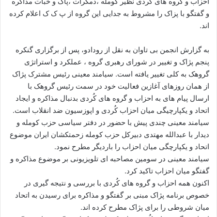
احزاب و گروه های کُردی نظیر کومله ،دمکرات ،پاک و خبات مذاکره
ا
و گفتگو با پزاک را مشروط به جدایی این گروه از پ ک ک اعلام کرده
ی
اند.
م
ی
به گزارش انجمن بی تاوان به نقل از رودادو، پس از برگزاری گنکره
ل
پنجم پژاک و تغییر در شورای رهبری گروه ، عملکرد و استراتژی
گروهک به کلی تغییر یافته است. سیامند معینی رئیس مشترک پژاک
از همان روزهای آغازین فعالیت خود در سمت رئیس گروهک با
ارسال پیام های به احزاب و گروه های کُردی بدنبال مذاکره و ایجاد
اتحاد و یکپارچیگی میان احزاب کُردی و اپوزسیون ضد انقلاب است.
سیامند معینی چندی پیش با حضور در دفتر سیاسی حزب کومله و
دیدار با عبدالله مهتدی دبیرکل حزب کومله زحمتکشان ایران موضوع
اتحاد و یکپارچگی میان احزاب را باردیگر مطرح نمود.
سیامند معینی در سومین مصاحبه ای تلویزیونی بر موضوع مذاکره و
گفتگو میان احزاب تاکید کرد.
اکنون همه احزاب و گروه های کُردی با بررسی و نتیجه گیری در
خصوص برنامه پژاک مبنی بر گفتگو و مذاکره برای رسیدن به اتحاد
میان شروطی را برای پژاک مطرح کرده اند.