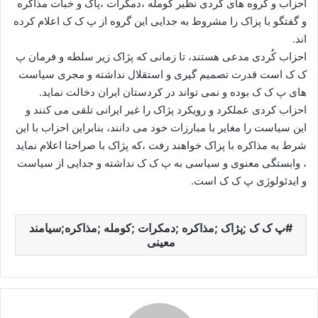
احزاب و گروه های کُردی نظیر کومله ،دمکرات ،پاک و خبات مذاکره
و گفتگو با پزاک را مشروط به جدایی این گروه از پ ک ک اعلام کرده
اند.
احزاب کُردی مدعی هستند، تا زمانی که پژاک زیر سلطه و فرمان پ
ک ک است قدرت تصمیم گیری و استقلال نداشته و مجری سیاست
های پ ک ک بوده و نمی تواند در کردستان ایران دخالت نماید.
احزاب کردی عملکرد و رویکرد پژاک را غیر ایرانی تلقی می کنند و
این سیاست را مغایر با مبارزات خود می دانند، بنابراین احزاب با این
شرط به مذاکره با پزاک خواهند رفت ،که پژاک با صراحتا اعلام نماید
، وابستگی معنوی و سیاسی به پ ک ک نداشته و جدایی از سیاست
و ایدئولوژی پ ک ک است.
پ ک ک ;پژاک ;مذاکره ;دمکرات ;کومله ;مذاکره;سیامند
معینی