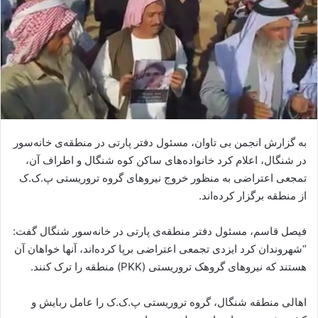
ا
ی
م
ی
ل
به گزارش انجمن بی تاوان، مسئول دفتر پارتی در منطقەی خانەسور
در شنگال، اعلام کرد خانوادەهای ساکن کوه شنگال و اطراف آن،
تمجعی اعتراضی بە منظور خروج نیروهای گروه تروریستی پ.ک.ک
از منطقە برگزار کردەاند.
فیصل قاسم، مسئول دفتر منطقەی پارتی در خانەسور شنگال گفت:
“شهروندان کرد ایزدی تجمعی اعتراضی برپا کردەاند، آنها خواهان آن
هستند کە نیروهای گروهک تروریستی (PKK) منطقە را ترک کنند.
اهالی منطقه شنگال، گروه تروریستی پ.ک.ک را عامل ربایش و