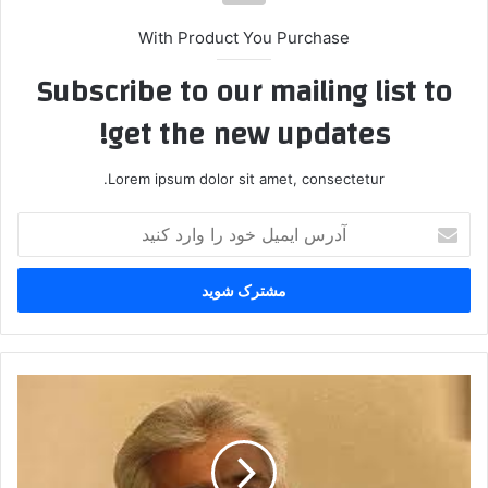
With Product You Purchase
Subscribe to our mailing list to
get the new updates!
Lorem ipsum dolor sit amet, consectetur.
آ
د
ر
س
ا
ی
م
ی
خ
ل
و
خ
ا
و
ن
د
ن