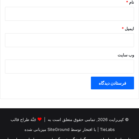
نام
*
ایمیل
*
وب‌ سایت
© کپی‌رایت 2026, تمامی حقوق متعلق است به |
جَنَّة طراح قالب
TieLabs
| با افتخار توسط
SiteGround
میزبانی شده