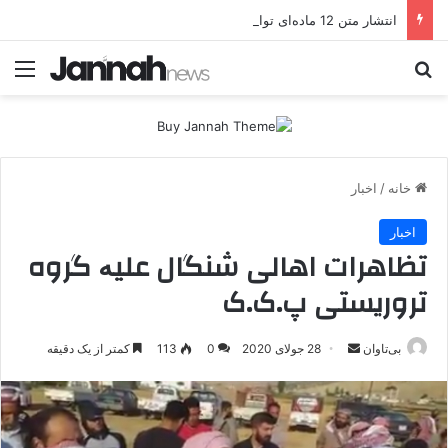
انتشار متن 12 ماده‌ای توافق نهایی بین ترکیه و پ.ک.ک
جستجو برای
منو
خانه
/
اخبار
اخبار
تظاهرات اهالی شنگال علیە گروه
تروریستی پ.ک.ک
بی‌تاوان
ا
28 جولای 2020
0
113
کمتر از یک دقیقه
ر
س
ا
ل