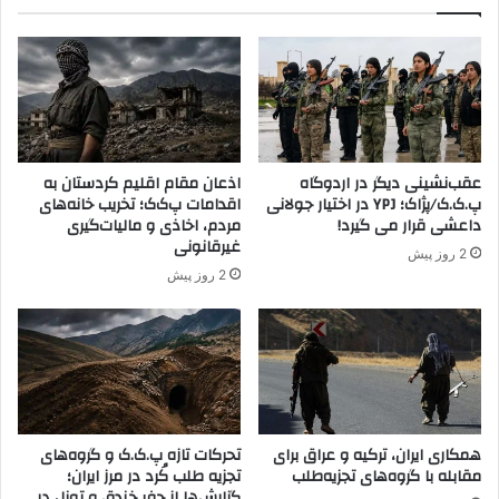
ر
ر
د
ز
ه
ی
ا
پ
ا
ی
ی
ر
ر
ا
ا
ن
عقب‌نشینی دیگر در اردوگاه
اذعان مقام اقلیم کردستان به
ن
ش
پ.ک.ک/پژاک؛ YPJ در اختیار جولانی
اقدامات پ‌ک‌ک؛ تخریب خانه‌های
ی
ه
داعشی قرار می گیرد!
مردم، اخاذی و مالیات‌گیری
ا
ر
غیرقانونی
2 روز پیش
ن
2 روز پیش
د
،
ت
ج
ز
ی
ه‌
ط
همکاری ایران، ترکیه و عراق برای
تحرکات تازه پ.ک.ک و گروه‌های
مقابله با گروه‌های تجزیه‌طلب
تجزیه طلب کُرد در مرز ایران؛
ل
گزارش‌ها از حفر خندق و تونل در
ب