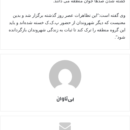
کشته شدن صدها جوان منطقه می دانند.
وی گفتە است:”این تظاهرات عصر روز گذشتە برگزار شد و بدین
معنیست کە دیگر شهروندان از حضور پ.ک.ک خستە شدەاند و باید
این گروه منطقە را ترک کند تا ثبات بە زندگی شهروندان بازگرداندە
شود”.
بی‌تاوان