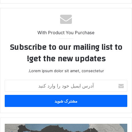
With Product You Purchase
Subscribe to our mailing list to
get the new updates!
Lorem ipsum dolor sit amet, consectetur.
آ
د
ر
س
ا
ی
م
ی
ا