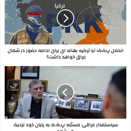
ل
ن
خ
ح
و
ل
د
ا
ر
ل
ا
پ‌
و
ک‌
ا
ک
انحلال پ‌ک‌ک؛ آیا ترکیه بهانه ای برای ادامه حضور در شمال
ر
؛
عراق خواهد داشت؟
د
آ
ک
ی
ن
ا
س
ی
ت
ی
د
ر
ا
ک
س
ی
ت
ه
م
ب
د
ه
ا
ا
ر
سیاستمدار عراقی: مسئله پ.ک.ک به پایان خود نزدیک
ن
ع
ه
ر