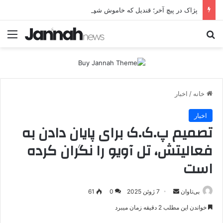
پژاک در پیچ آخر؛ قندیل که خاموش شود، شاخه ایرانی چه خواهد کرد؟
جستجو برای
منو
خانه
/
اخبار
اخبار
تصمیم پ.ک.ک برای پایان دادن به
فعالیتش، تل آویو را نگران کرده
است
بی‌تاوان
ا
7 ژوئن 2025
0
61
ر
خواندن این مطلب 2 دقیقه زمان میبرد
س