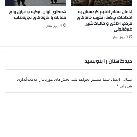
ع
خ
ر
و
اذعان مقام اقلیم کردستان به
همکاری ایران، ترکیه و عراق برای
ا
اقدامات پ‌ک‌ک؛ تخریب خانه‌های
مقابله با گروه‌های تجزیه‌طلب
د
مردم، اخاذی و مالیات‌گیری
ق
ن
4 روز پیش
غیرقانونی
خ
ز
و
د
3 روز پیش
ا
ی
ه
ک
د
م
دیدگاهتان را بنویسید
د
ی‌
ا
ش
ش
و
نشانی ایمیل شما منتشر نخواهد شد.
بخش‌های موردنیاز علامت‌گذاری
ت
د
شده‌اند
*
؟
د
ی
د
گ
ا