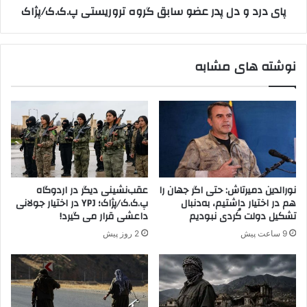
پای درد و دل پدر عضو سابق گروه تروریستی پ.ک.ک/پژاک
ک
پ
ن
د
ت
ر
ر
ع
نوشته های مشابه
ل
ض
پ
و
.
س
ک
ا
.
ب
ک
ق
د
گ
ر
ر
س
و
نورالدین دمیرتاش: حتی اگر جهان را
عقب‌نشینی دیگر در اردوگاه
و
ه
هم در اختیار داشتیم، به‌دنبال
پ.ک.ک/پژاک؛ YPJ در اختیار جولانی
ر
ت
تشکیل دولت کُردی نبودیم
داعشی قرار می گیرد!
ی
ر
9 ساعت پیش
2 روز پیش
ه
و
ر
ی
س
ت