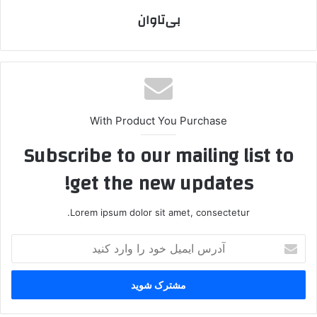
بی‌تاوان
With Product You Purchase
Subscribe to our mailing list to
get the new updates!
Lorem ipsum dolor sit amet, consectetur.
آ
د
ر
س
ا
ی