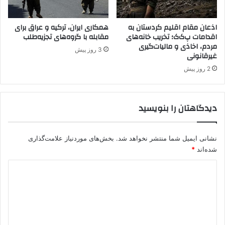
ی
پ
.
اذعان مقام اقلیم کردستان به
همکاری ایران، ترکیه و عراق برای
اقدامات پ‌ک‌ک؛ تخریب خانه‌های
مقابله با گروه‌های تجزیه‌طلب
ک
مردم، اخاذی و مالیات‌گیری
.
3 روز پیش
غیرقانونی
ک
/
2 روز پیش
پ
ژ
ا
دیدگاهتان را بنویسید
ک
نشانی ایمیل شما منتشر نخواهد شد.
بخش‌های موردنیاز علامت‌گذاری
شده‌اند
*
د
ی
د
گ