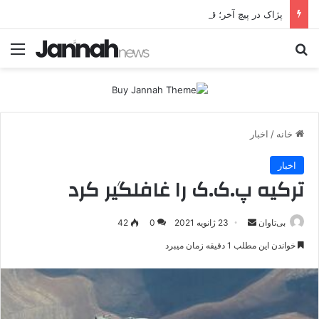
پژاک در پیچ آخر؛ قندیل که خاموش شود، شاخه ایرانی چه خواهد کرد؟
جستجو برای
منو
خانه
/
اخبار
اخبار
ترکیه پ.ک.ک را غافلگیر کرد
بی‌تاوان
ا
23 ژانویه 2021
0
42
ر
خواندن این مطلب 1 دقیقه زمان میبرد
س
ا
ل
ا