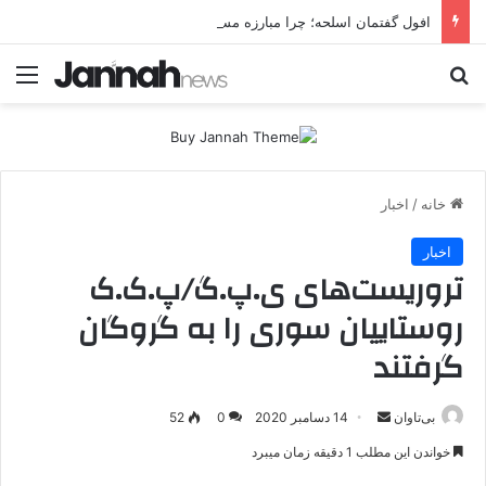
افول گفتمان اسلحه؛ چرا مبارزه مسلحانه در میان کردها اعتبار گذشته را ندارد؟
جستجو برای
منو
خانه
/
اخبار
اخبار
تروریست‌های ی.پ.گ/پ.ک.ک
روستاییان سوری را به گروگان
گرفتند
بی‌تاوان
ا
14 دسامبر 2020
0
52
ر
خواندن این مطلب 1 دقیقه زمان میبرد
س