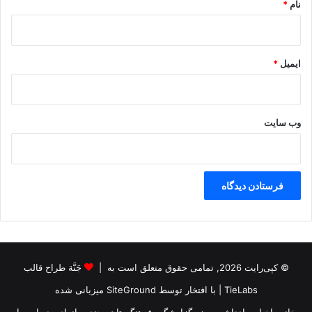
نام
*
ایمیل
*
وب‌ سایت
© کپی‌رایت 2026, تمامی حقوق متعلق است به |
جَنَّة طراح قالب
TieLabs
| با افتخار توسط
SiteGround
میزبانی شده
خانه
اخبار
یادداشت روز
گزارشگر
فرهنگستان
چندرسانه‌ای
درباره ما