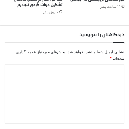
تشکیل دولت کُردی نبودیم
ک
11 ساعت پیش
ی
2 روز پیش
ه
ک
ش
دیدگاهتان را بنویسید
ف
ش
د
نشانی ایمیل شما منتشر نخواهد شد.
بخش‌های موردنیاز علامت‌گذاری
شده‌اند
*
د
ی
د
گ
ا
ه
*