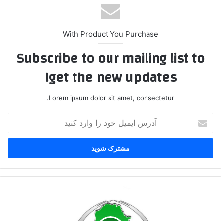
With Product You Purchase
Subscribe to our mailing list to
get the new updates!
Lorem ipsum dolor sit amet, consectetur.
آ
د
ر
س
ا
ی
م
ی
م
ل
ر
خ
د