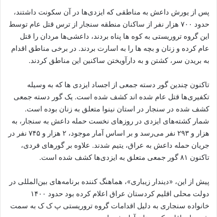
پس از یورش داعش به مناطقی که ایزدی‌ها در آن سکونت داشتند،
حدود ۷۰۰ هزار نفر از ساکنان منطقه سنجار از ترس قتل عام توسط
این گروه تروریستی به کوه ها پناه بردند، داعشی‌ها مردان را قتل
عام کرده و زنان و بچه ها را به اسارت بردند. در برخی مناطق اقدام
به بریدن سر، کشتن و به دارآویختن ساکنین این مناطق کردند.
تاکنون چندین گور دسته جمعی از اجساد ایزدی ها که به وسیله
تکفیری‌ها قتل عام شده اند کشف شده است. یک گور دسته جمعی
کشف شده در سنجار در استان نینوا متعلق به زنان بوده است.
شمار کشته‌های ایزدی در روزهای نخست حمله داعش به سنجار، به
هزار و ۲۹۳ نفر می‌رسد و بر اساس آمار موجود، ۲ هزار و ۷۴۵ نفر در
جریان حمله داعش به عراق، یتیم شدند. علاوه بر گورهای فردی،
تاکنون ۸۱ گور جمعی متعلق به ایزدی‌ها کشف شده است.
پیش از این، «دیندار زیباری»، هماهنگ کننده برنامه‌های بین‌المللی در
دولت محلی اقلیم کردستان عراق اعلام کرده بود حدود ۱۴۰۰
خانواده سنجاری به دلیل اقدامات گروه تروریستی پ ک ک به سمت