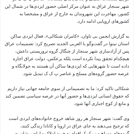
شهر سنجار عراق به عنوان مرکز اصلی حضور ایزدی‌ها در شمال این
کشور، مهاجرت این شهروندان به خارج از عراق و مشخصا به
کشورهای اروپایی ادامه دارد.
به گزارش انجمن بی تاوان، «کامران شنکالی»، فعال ایزدی ساکن
استان نینوا در گفت‌وگو با العربی الجدید تصریح کرد: تصمیمات عراق
پس از آزادسازی شهر سنجار از چنگال گروه تروریستی داعش،
هیچکدام تحقق پیدا نکرده است بلکه برعکس، دولت عراق اجازه
داده است تا شهرهایی که ایزدی‌ها ساکن آن هستند به جولانگاه و
عرصه حضور گروه‌های مسلح و عناصر پ ک ک تبدیل شود.
شنکالی تاکید کرد: ما به تصمیماتی از سوی جامعه جهانی نیاز داریم
که حقوق انسانی ایزدی‌ها و حضور آنها در عرصه سیاسی تضمین کند
و مانع از کوچ اجباری آنها شود.
وی گفت: شهر سنجار هر روز شاهد خروج خانواده‌های ایزدی است
که ترجیح می‌دهند به جای عراق در اروپا و کانادا زندگی کنند،
گروه‌های مسلح و پ ک ک اقدام به خرید املاک و اراضی‌شان به