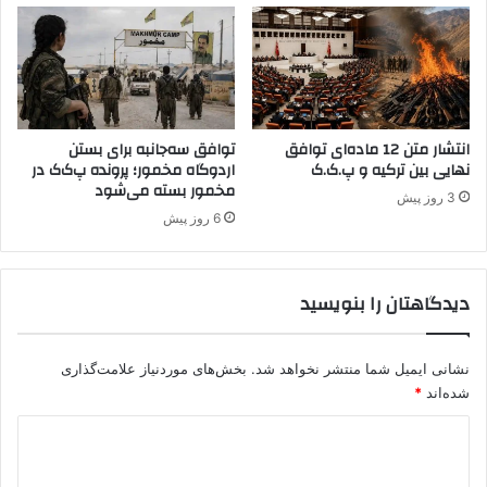
ر
ا
ب
ر
ا
ن
انتشار متن 12 ماده‌ای توافق
توافق سه‌جانبه برای بستن
گ
نهایی بین ترکیه و پ.ک.ک
اردوگاه مخمور؛ پرونده پ‌ک‌ک در
ی
مخمور بسته می‌شود
خ
3 روز پیش
ت
6 روز پیش
دیدگاهتان را بنویسید
نشانی ایمیل شما منتشر نخواهد شد.
بخش‌های موردنیاز علامت‌گذاری
شده‌اند
*
د
ی