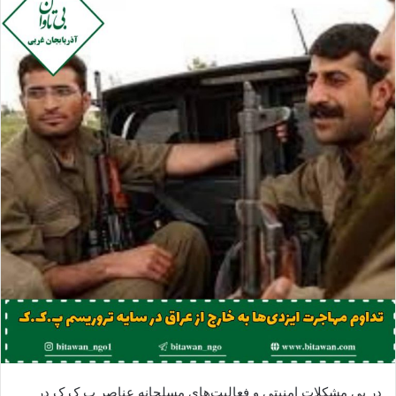
ا
ی
م
ی
ل
در پی مشکلات امنیتی و فعالیت‌های مسلحانه عناصر پ ک ک در