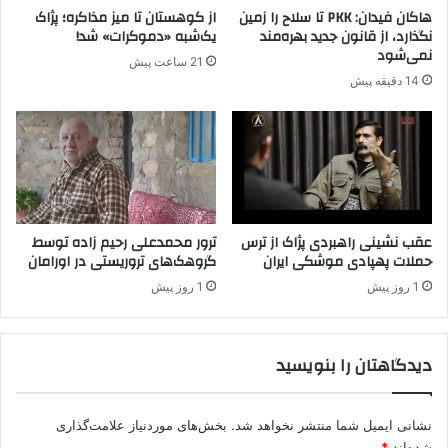
ا
ی
هاکان فیدان: PKK تا سلاح را زمین
از کوهستان تا میز مذاکره؛ پژاک
ز
ن
نگذارد، از قانون جدید بهره‌مند
یک‌شبه «دموکرات» شد!
خ
د
نمی‌شود
21 ساعت پیش
ا
ه
14 دقیقه پیش
ن
س
و
ا
ا
ب
د
ق
ه
ب
م
ا
ا
ت
د
م
عقب نشینی راهبردی پژاک از ترس
ترور محمدعلی رحیم زاده توسط
ر
حملات پهپادی موشکی ایران
گروهک‌های تروریستی در اورامان
ا
ب
ن
1 روز پیش
1 روز پیش
ا
:
ر
ز
د
م
دیدگاهتان را بنویسید
ا
ا
ر
ن
س
ا
ر
نشانی ایمیل شما منتشر نخواهد شد.
بخش‌های موردنیاز علامت‌گذاری
ت
د
ح
شده‌اند
*