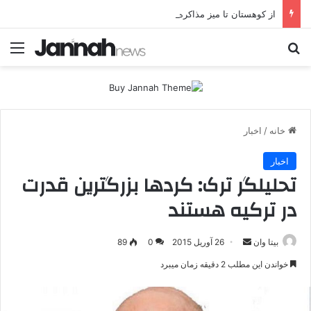
از کوهستان تا میز مذاکره؛ پژاک یک‌شبه «دموکرات» شد!
جستجو برای
منو
خانه
/
اخبار
اخبار
تحلیلگر ترک: کردها بزرگترین قدرت
در ترکیه هستند
بیتا وان
ا
26 آوریل 2015
0
89
ر
خواندن این مطلب 2 دقیقه زمان میبرد
س
ا
ل