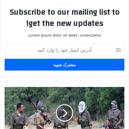
Subscribe to our mailing list to
get the new updates!
Lorem ipsum dolor sit amet, consectetur.
آ
د
ر
س
ا
ی
م
ی
۱
ل
۳
خ
ت
و
ر
د
و
ر
ر
ا
ی