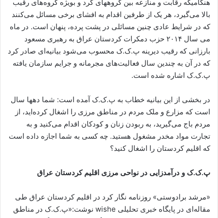
هنگامیکه رقابت و منازعه بین گروههای کُرد و بویژه گروه‌های رقیب
بالا می‌گیرد، هر یک از طرفین اقدام به افشای برخی مسائل می‌کنند
که در شرایط عادی چنین مسائلی در پشت پرده، پنهان است. در ماه
می سال ۲۰۱۴ حزب دمکرات کردستان عراق به رهبری مسعود
بارزانی که رقیب دیرینه پ.ک.ک محسوب می‌شود بیانیه‌ای صادر کرد
که در آن به چندین سال فعالیت‌های مجرمانه و جرایم سازمان یافته
پ.ک.ک اشاره شده است.
در بخشی از این بیانیه خطاب به پ.ک.ک آمده است: شما دهها سال
است که مزارع و ملک مردم در مناطق مرزی را اشغال کرده‌اید، از
مردم باج می‌گیرید، به ربودن زنان و کودکان اقدام می‌کنید و به
تجارت مواد مخدر مشغول هستید. چه کسی به شما اجازه داده است
که اقلیم کردستان را اشغال کنید؟
پ.ک.ک و درآمدزایی در نواحی مرزی اقلیم کردستان عراق
«مرشد برادوستی» روزنامه نگار کرد در اقلیم کردستان عراق طی
مقاله‌ای در پایگاه خبری تحلیلی wishe نوشت:«پ.ک.ک در مناطق