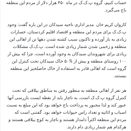
حساب کنیم، گروه پ.ک.ک در ماه ۴۵۰ هزار دلار از مردم این منطقه
باج می‌گیرد.
کاروان کریم خان مدیر اداری ناحیه سیدکان در این باره گفت: وجود
پ.ک.ک برای مردم این منطقه و اقتصاد اقلیم کردستان، خسارات
زیادی به بار آورده و تاکنون سبب کشته شدن دهها تن از اهالی این
منطقه و زخمی شدن شمار زیادی شده است. پ.ک.ک مشکلات
زیادی برای شهروندان سیدکان به وجود آورده است، چرا که بیش از
۱۰۰ روستای منطقه و بیش از %۵۰ خاک سیدکان تحت کنترل این
گروه است که اهالی قادر به استفاده از خاک حاصلخیز این منطقه
نیستند.
هر نفر از اهالی منطقه به منظور رفتن به مناطق ییلاقی که تحت
کنترل گروه پ.ک.ک است، به ناچار باید از نقطه ایست بازرسی آنها
عبور کند و لذا مجبور به پرداخت باج خواهد بود که این مبلغ به نسبت
اسباب و اثاثیه و تعداد راس حیوانات خواهد بود. گفتنی است که
مردم این منطقه اکثراً دامدار هستند و ناچار به کوچ ییلاقی هستند و
هرکدام هم شمار زیادی دام دارند.