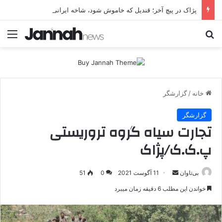
پژاک در پیچ آخر؛ قندیل که خاموش شود، شاخه ایرانی چه خواهد کرد؟
جستجو برای
منو
خانه
/
گزارشگر
گزارشگر
تجارت سیاه گروه تروریستی
پ.ک.ک/پژاک
بی‌تاوان
ا
11 آگوست 2021
0
51
ر
خواندن این مطلب 6 دقیقه زمان میبرد
س
ا
ل