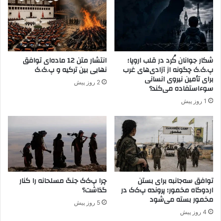
ا
و
ک
ر
ت
ی
ر
س
س
ت
ی
ت
شکار جوانان کُرد در قلب اروپا؛
انتشار متن 12 ماده‌ای توافق
د
س
پ.ک.ک چگونه از آزادی‌های غرب
نهایی بین ترکیه و پ.ک.ک
ن
ل
برای تأمین نیروی انسانی
2 روز پیش
د
ی
سوءاستفاده می‌کند؟
م
1 روز پیش
ن
ی
ر
و
ه
ا
ی
توافق سه‌جانبه برای بستن
چرا پ‌ک‌ک جنگ مسلحانه را کنار
ا
اردوگاه مخمور؛ پرونده پ‌ک‌ک در
گذاشت؟
م
مخمور بسته می‌شود
ن
5 روز پیش
ی
4 روز پیش
ت