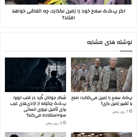
س
س
اگر پ.ک.ک سلاح خود را زمین نگذارد، چه اتفاقی خواهد
و
ل
افتاد؟
ر
ا
ی
ح
ه
خ
و
و
نوشته های مشابه
ف
د
ر
ر
و
ا
پ
ز
ا
م
ش
ی
ی
ن
ت
ن
و
گ
پ‌ک‌ک سلاح را زمین می‌گذارد؛ صلح
شکار جوانان کُرد در قلب اروپا؛
ا
ذ
یا تغییر زمین بازی؟
پ.ک.ک چگونه از آزادی‌های غرب
ف
ا
برای تأمین نیروی انسانی
1 روز پیش
ق
ر
سوءاستفاده می‌کند؟
د
د
3 روز پیش
م
،
ش
چ