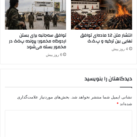
ق
ه
و
ا
«
ت
ق
ف
س
ا
د
انتشار متن 12 ماده‌ای توافق
توافق سه‌جانبه برای بستن
ق
نهایی بین ترکیه و پ.ک.ک
اردوگاه مخمور؛ پرونده پ‌ک‌ک در
»
ی
مخمور بسته می‌شود
خ
4 روز پیش
و
6 روز پیش
ا
ه
د
دیدگاهتان را بنویسید
ا
ف
ت
نشانی ایمیل شما منتشر نخواهد شد.
بخش‌های موردنیاز علامت‌گذاری
ا
شده‌اند
*
د
؟
د
ی
د