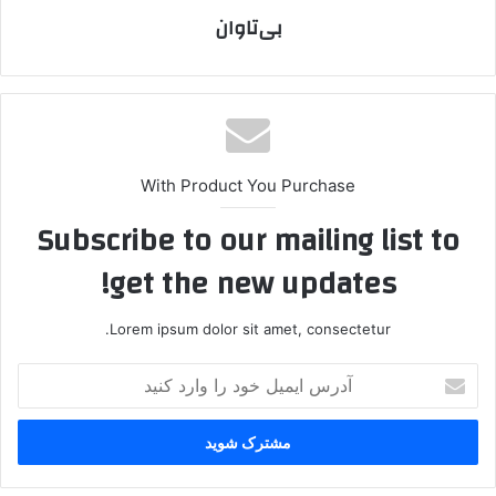
بی‌تاوان
With Product You Purchase
Subscribe to our mailing list to
get the new updates!
Lorem ipsum dolor sit amet, consectetur.
آ
د
ر
س
ا
ی