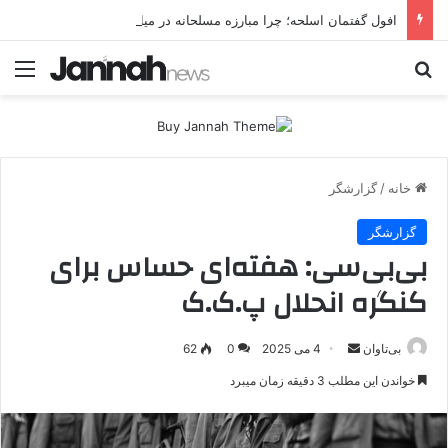
افول گفتمان اسلحه؛ چرا مبارزه مسلحانه در میان کردها اعتبار گذشته را ندارد؟
جستجو برای
منو
خانه
/
گزارشگر
گزارشگر
بی‌بی‌سی: هفته‌ای حساس برای
کنگره انحلال پ.ک.ک
بی‌تاوان
ا
4 می 2025
0
62
ر
خواندن این مطلب 3 دقیقه زمان میبرد
س
ا
ل