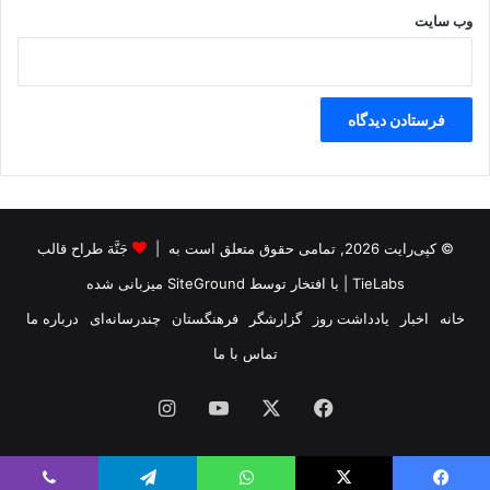
وب‌ سایت
© کپی‌رایت 2026, تمامی حقوق متعلق است به |
جَنَّة طراح قالب
TieLabs
| با افتخار توسط
SiteGround
میزبانی شده
خانه
اخبار
یادداشت روز
گزارشگر
فرهنگستان
چندرسانه‌ای
درباره ما
تماس با ما
فیس
X
یوتیوب
اینستاگرام
بوک