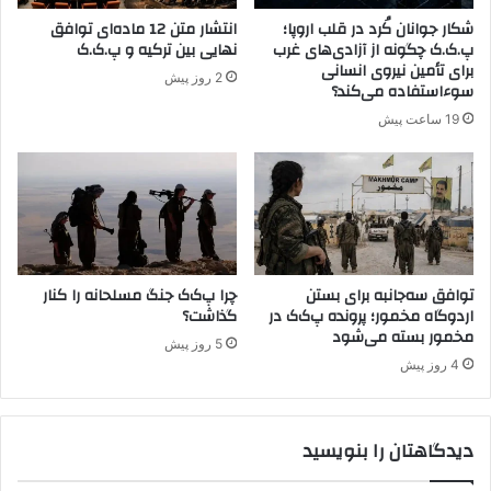
ی
شکار جوانان کُرد در قلب اروپا؛
انتشار متن 12 ماده‌ای توافق
ک
پ.ک.ک چگونه از آزادی‌های غرب
نهایی بین ترکیه و پ.ک.ک
ا
برای تأمین نیروی انسانی
2 روز پیش
د
سوءاستفاده می‌کند؟
ر
19 ساعت پیش
خ
ا
و
ر
م
ی
ا
توافق سه‌جانبه برای بستن
چرا پ‌ک‌ک جنگ مسلحانه را کنار
ن
اردوگاه مخمور؛ پرونده پ‌ک‌ک در
گذاشت؟
ه
مخمور بسته می‌شود
5 روز پیش
4 روز پیش
دیدگاهتان را بنویسید