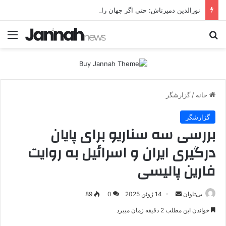
نورالدین دمیرتاش: حتی اگر جهان را هم در اختیار داشتیم، به‌دنبال تشکیل دولت کُردی نبودیم
جستجو برای
منو
خانه
/
گزارشگر
گزارشگر
بررسی سه سناریو برای پایان
درگیری ایران و اسرائیل به روایت
فارین پالیسی
بی‌تاوان
ا
14 ژوئن 2025
0
89
ر
خواندن این مطلب 2 دقیقه زمان میبرد
س