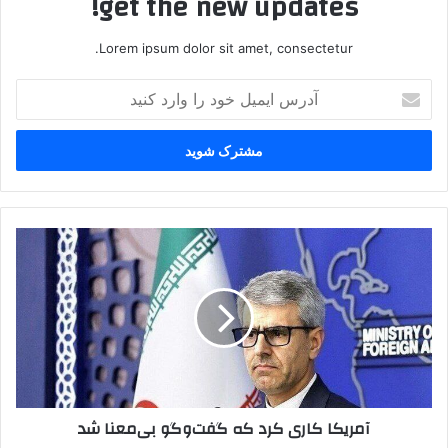
get the new updates!
Lorem ipsum dolor sit amet, consectetur.
آ
د
ر
س
ا
ی
م
ی
آ
ل
م
خ
ر
و
ی
د
ک
ر
ا
ا
ک
و
ا
ا
ر
آمریکا کاری کرد که گفت‌و‌گو بی‌معنا شد
ر
ی
د
ک