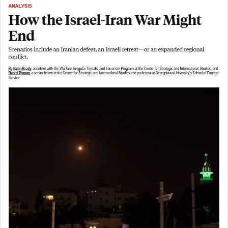
ا
ل
ا
ی
م
ی
ل