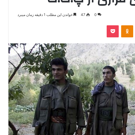
0
47
خواندن این مطلب 1 دقیقه زمان میبرد
‫VKonta
‫Odnoklassniki
پاکت