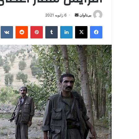
بی‌تاوان
ا
6 ژانویه 2021
ر
فیس بوک
X
لینکدین
‫تامبلر
‫پین‌ترست
‫رددیت
kte
س
ا
ل
ا
ی
م
ی
ل