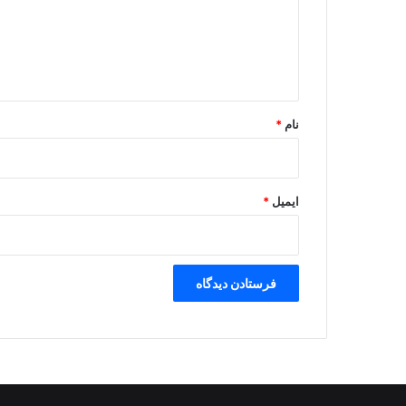
گ
ا
ه
*
نام
*
ایمیل
*