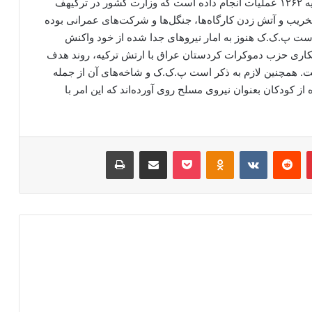
همچنین پ.ک.ک مدعی شده که در سال ۲۰۲۰، در ترکیه ۱۲۶۲ عملیات انجام داده است که وزارت کشور در ترکیهف
ریب و آتش زدن کارگاه‌ها، جنگل‌ها و شرکت‌های عمرانی بوده
ست پ.ک.ک هنوز به امار نیروهای جدا شده از خود واکنش
مکاری حزب دموکرات کردستان عراق با ارتش ترکیه، روند هدف
ت. همچنین لازم به ذکر است پ.ک.ک و شاخه‌های آن از جمله
ز کودکان بعنوان نیروی مسلح روی آورده‌اند که این امر با
‫پین‌ترست
‫رددیت
‫VKontakte
‫Odnoklassniki
پاکت
اشتراک گذاری از طریق ایمیل
چاپ