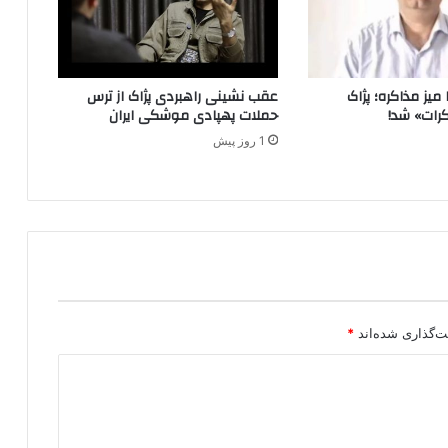
b
e
r
s
میز مذاکره؛ پژاک
عقب نشینی راهبردی پژاک از ترس
i
رات» شد!
حملات پهپادی موشکی ایران
n
1 روز پیش
r
e
c
o
r
d
n
u
m
b
ت‌گذاری شده‌اند
*
e
r
s