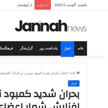
یکشنبه, آگوست 9 2026
خبر فوری
از کوهستان تا میز مذاک
خانه
اخبار
یادداشت روز
گزارشگر
فرهنگستا
خانه
/
اخبار
/
بحران شدید کمبود نیرو در پ.ک.ک / افزای
اخبار
بحران شدید کمبود ن
افزایش شمار اعضای