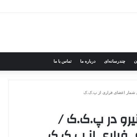
ره؛ پژاک یک‌شبه «دموکرات» شد!
ن
چندرسانه‌ای
درباره ما
تماس با ما
ش شمار اعضای فراری از پ.ک.ک
یرو در پ.ک.ک /
 فراری از پ.ک.ک