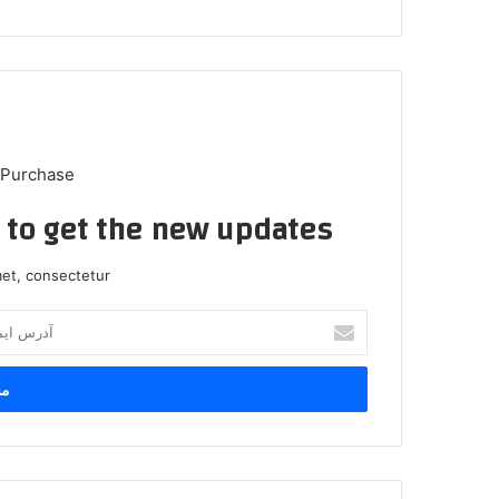
 Purchase
t to get the new updates!
et, consectetur.
آ
د
ر
س
ا
ی
م
ی