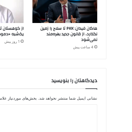
i
v
e
s
هاکان فیدان: PKK تا سلاح را زمین
از کوهستان تا 
o
نگذارد، از قانون جدید بهره‌مند
یک‌شبه «دموک
f
نمی‌شود
1 روز پیش
c
4 ساعت پیش
h
i
l
d
r
دیدگاهتان را بنویسید
e
n
i
n
نشانی ایمیل شما منتشر نخواهد شد.
بخش‌های موردنیاز علام
S
د
y
r
ی
i
د
a